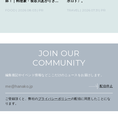
杯！｜料理家・長谷川あかりさん
ポロト〉。
の気取らないおもてなし。
FOOD
2026.08.03
PR
TRAVEL
2026.07.31
PR
CULTURE
自分を耕す
WORK&MONEY
いい人生って？
JOIN OUR
COMMUNITY
MAGAZINE
特集
編集後記やイベント情報などここだけのニュースをお届けします。
2026年9月号「北海道 おいしく遊ぶ、夏のご褒美旅。」
配信停止
2026年8月号『お茶の時間です。』
ご登録頂くと、弊社の
プライバシーポリシー
の配信に同意したことにな
ります。
MAGAZINE
MOOK
2026年7月号「鎌倉 ローカルが 教えてくれた 本当の歩き方。」