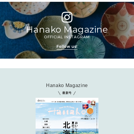
2026年6月号「大銀座 トレンドが生まれる 新しい一流店へ。」
FOLLOW US!
2026年5月号「“大好き”に出会いに。韓国」
Hanako Magazine
2026年4月号「未来をつくる、学びの教科書。」
OFFICIAL INSTAGRAM
Follow us!
2026年3月号「スイーツ予想図 2026」
2026年2月号「良運を掴む 新・開運術。」
2026年1月号「猫がいれば、幸せ」
Hanako Magazine
2025年12月号「お酒の新常識。」
最新号