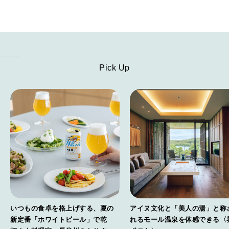
FORTUNE
明日のわたし
[12星座別] Weekly Holoscope
HEALTH
[12星座別] Monthly Love Holoscope
自分にやさしく
Pick Up
女神まり愛のタロットメッセージ
LEARN
算命学がわかる今月のあなた
知る、考える
MAMA
ママもいろいろ
SUSTAINABLE
いつもの食卓を格上げする、夏の
アイヌ文化と「美人の湯」と称
わたしができること
新定番「ホワイトビール」で乾
れるモール温泉を体感できる〈