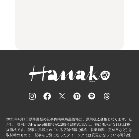
いつもの食卓を格上げす
【2026年最新】横浜の絶
行列に並んででも食べる
る、夏の新定番「ホワイ
品ランチ29選｜横浜駅周
べし！喜多方ラーメンの
トビール」で乾杯！｜料
辺、みなとみらい、横浜
名店3選
理家・長谷川あかりさん
中華街、和食、洋食ほか
の気取らないおもてな
FOOD
FOOD | PR
FOOD
し。
2021年4月1日以降更新の記事内掲載商品価格は、原則税込価格となります。た
だし、引用元のHanako掲載号が1195号以前の場合は、特に表示がなければ税
抜価格です。記事に掲載されている店舗情報 (価格、営業時間、定休日など) は
取材時のもので、記事をご覧になったタイミングでは変更となっている可能性