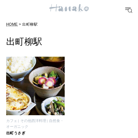
POPULAR TAGS
HOME
> 出町柳駅
#手土産
#シュークリーム
#パン
#カフェ
#朝ごはん
#開運
出町柳駅
10 CATEGORIES
FOOD
おいしい
TRAVEL
どこ行く？
カフェ
その他西洋料理
自然食・
オーガニック
出町うさぎ