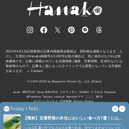
2021年4月1日以降更新の記事内掲載商品価格は、原則税込価格となります。た
だし、引用元のHanako掲載号が1195号以前の場合は、特に表示がなければ税
抜価格です。記事に掲載されている店舗情報 (価格、営業時間、定休日など) は
取材時のもので、記事をご覧になったタイミングでは変更となっている可能性
があります。 →
Contact
© 1945-2026 by Magazine House Co., Ltd. (Tokyo)
anan
BRUTUS
Casa BRUTUS
クロワッサン
GINZA
クウネル
Popeye
&Premium
Tarzan
colocal
Hanakoママ
こここ
MCS
マガジンワールド
広告掲載
Privacy Policy
Today I feel...
【簡単】定番野菜の本当においしい食べ方7選｜にんじ
ん、ジャガイモ、ピーマンなど (7)
【大量消費にも◎】夏バテでもスルスル食べれる、冷やうまきゅうりレシピ
【に