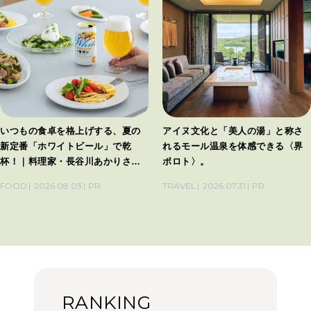
いつもの食卓を格上げする、夏の
アイヌ文化と「美人の湯」と称さ
新定番「ホワイトビール」で乾
れるモール温泉を体感できる〈界
杯！｜料理家・長谷川あかりさん
ポロト〉。
の気取らないおもてなし。
FOOD
2026.08.03
PR
TRAVEL
2026.07.31
PR
RANKING