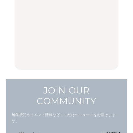
リアのおすすめスポット
く遊ぶ、夏のご褒美
く遊ぶ、夏のご褒美
｜吉祥寺、西荻窪、代々
旅。』
旅。』
木上原、下北沢ほか
FOOD
いつもの食卓を格上げす
【2026年最新】横浜の絶
行列に並んででも食べる
る、夏の新定番「ホワイ
品ランチ29選｜横浜駅周
べし！喜多方ラーメンの
トビール」で乾杯！｜料
辺、みなとみらい、横浜
名店3選
理家・長谷川あかりさん
中華街、和食、洋食ほか
の気取らないおもてな
FOOD
FOOD | PR
FOOD
し。
JOIN OUR
COMMUNITY
編集後記やイベント情報などここだけのニュースをお届けしま
す。