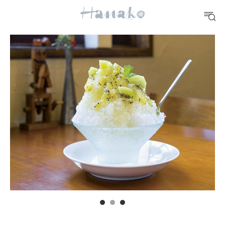
#手土産
#シュークリーム
#パン
#カフェ
#朝ごはん
#開運
10 CATEGORIES
FOOD
おいしい
TRAVEL
どこ行く？
FORTUNE
明日のわたし
[12星座別] Weekly Holoscope