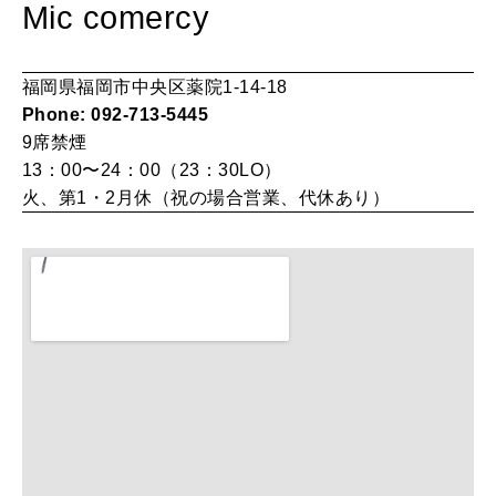
Mic comercy
HEALTH
[12星座別] Monthly Love Holoscope
自分にやさしく
福岡県福岡市中央区薬院1-14-18
女神まり愛のタロットメッセージ
Phone: 092-713-5445
LEARN
9席
禁煙
算命学がわかる今月のあなた
知る、考える
13：00〜24：00（23：30LO）
火、第1・2月休（祝の場合営業、代休あり）
MAMA
ママもいろいろ
SUSTAINABLE
わたしができること
CULTURE
自分を耕す