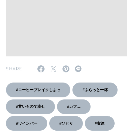
WORK&MONEY
いい人生って？
MAGAZINE
特集
SHARE
2026年9月号「北海道 おいしく遊ぶ、夏のご褒美旅。」
2026年8月号『お茶の時間です。』
#コーヒーブレイクしよっ
#ふらっと一杯
MAGAZINE
MOOK
2026年7月号「鎌倉 ローカルが 教えてくれた 本当の歩き方。」
#甘いもので幸せ
#カフェ
2026年6月号「大銀座 トレンドが生まれる 新しい一流店へ。」
#ワインバー
#ひとり
#友達
FOLLOW US!
2026年5月号「“大好き”に出会いに。韓国」