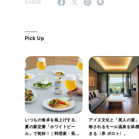
SHARE
Pick Up
ホワイト
いつもの食卓を格上げする、
アイヌ文化と「美人の湯
。料理
夏の新定番「ホワイトビー
称されるモール温泉を体
ん考案の
ル」で乾杯！｜料理家・長谷
きる〈界 ポロト〉。