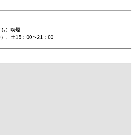
席も）
喫煙
0）、土15：00〜21：00