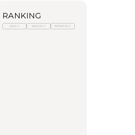
RANKING
DAILY
WEEKLY
MONTHLY
【福島】わざわざ食べ
暑いから食べたくな
「来たぞ、トイトレ」|
に行きたいご当地グル
る。わざわざ行きたい
弘中綾香の「純度
メ23選｜ラーメン、餃
ラーメン13選｜プロが
100%」～第141回～
子、そばほか
選ぶベスト3、大井町の
人気店、ご当地ラーメ
FOOD
LEARN
FOOD
ン
【東京近郊】日帰りひ
【東京近郊】日帰りひ
【あんこ】一度は食べ
とり旅スポット5選｜館
とり旅スポット5選｜館
たい名店13選｜どら焼
山、前橋、日光など
山、前橋、日光など
き・おはぎほか
TRAVEL
TRAVEL
FOOD
【福島】わざわざ食べ
「来たぞ、トイトレ」|
「来たぞ、トイトレ」|
に行きたいご当地グル
弘中綾香の「純度
弘中綾香の「純度
メ23選｜ラーメン、餃
100%」～第141回～
100%」～第141回～
子、そばほか