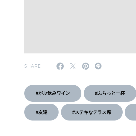
SHARE
#がぶ飲みワイン
#ふらっと一杯
#友達
#ステキなテラス席