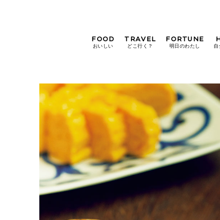
FOOD
TRAVEL
FORTUNE
おいしい
どこ行く？
明日のわたし
自
[12星座別] Weekly
Holoscope
[12星座別] Monthly
Holoscope
#手土産
#シュークリーム
#パン
女神まり愛の
タロットメッセージ
#京都
[算命学] 星読みハナコの月巡