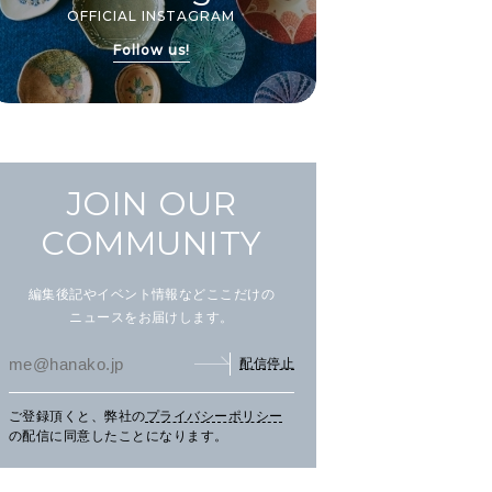
OFFICIAL INSTAGRAM
Follow us!
JOIN OUR
COMMUNITY
編集後記やイベント情報などここだけの
ニュースをお届けします。
配信停止
ご登録頂くと、弊社の
プライバシーポリシー
まだ見ぬ夏景色に会いにニセ
文筆家・甲斐みのりさんが行
アイ
の配信に同意したことになります。
コへ。
く花咲線の旅。
畔の