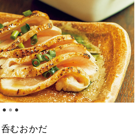
て呑むおかだ