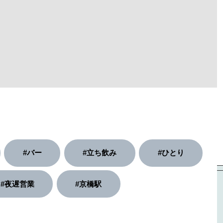
#バー
#立ち飲み
#ひとり
#夜遅営業
#京橋駅