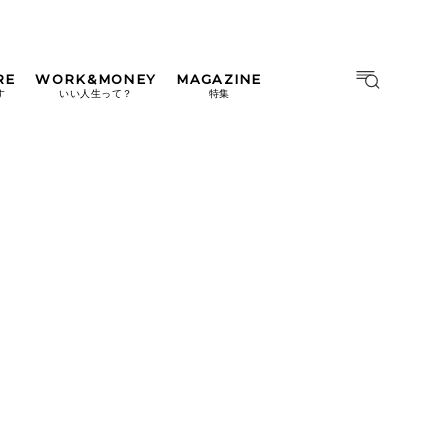
RE
WORK&MONEY
MAGAZINE
MAGAZINE
MOOK
す
いい人生って？
特集
2026年9月号「北海道 おいし
く遊ぶ、夏のご褒美旅。」
2026年8月号『お茶の時間で
す。』
日本橋
#中目黒
#吉祥寺
#横浜
2026年7月号「鎌倉 ローカル
が 教えてくれた 本当の歩き
方。」
2026年6月号「大銀座 トレン
ドが生まれる 新しい一流店
へ。」
2026年5月号「“大好き”に出
会いに。韓国」
2026年4月号「未来をつくる、