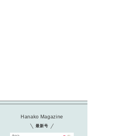
Hanako Magazine
最新号