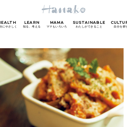
HEALTH
LEARN
MAMA
SUSTAINABLE
CULTU
分にやさしく
知る、考える
ママもいろいろ
わたしができること
自分を耕
POPULAR TAGS
#カフェ
#朝ごはん
#開運
#東京駅
#銀座
#
り
FOLLOW US!