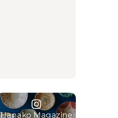
LEARN
FOOD
LEARN
住みたい街として人気
No.1259『北海道 おい
No.1259『北海道 おい
エリアのおすすめス
しく遊ぶ、夏のご褒美
しく遊ぶ、夏のご褒美
ポット｜吉祥寺、西荻
旅。』
旅。』
窪、代々木上原、下北
沢ほか
FOOD
いつもの食卓を格上げ
【2026年最新】横浜の
行列に並んででも食べ
する、夏の新定番「ホ
絶品ランチ29選｜横浜
るべし！喜多方ラーメ
ワイトビール」で乾
駅周辺、みなとみら
ンの名店3選
杯！｜料理家・長谷川
い、横浜中華街、和
あかりさんの気取らな
食、洋食ほか
FOOD
FOOD | PR
FOOD
いおもてなし。
Hanako Magazine