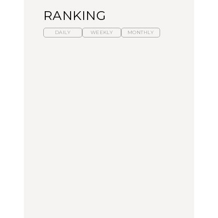
RANKING
DAILY
WEEKLY
MONTHLY
暑いから食べたくなる。
【東京近郊】日帰りひと
「来たぞ、トイトレ」|
わざわざ行きたいラーメ
り旅スポット5選｜館
弘中綾香の「純度
ン13選｜プロが選ぶベス
山、前橋、日光など
100%」～第141回～
ト3、大井町の人気店、
ご当地ラーメン
TRAVEL
LEARN
FOOD
【福島】わざわざ食べに
【東京近郊】日帰りひと
【あんこ】一度は食べた
行きたいご当地グルメ23
り旅スポット5選｜館
い名店13選｜どら焼き・
選｜ラーメン、餃子、そ
山、前橋、日光など
おはぎほか
ばほか
FOOD
TRAVEL
FOOD
中目黒からひと駅の穴
No.1259『北海道 おいし
「来たぞ、トイトレ」|
場。祐天寺の魅力10選｜
く遊ぶ、夏のご褒美
弘中綾香の「純度
グルメ、ショッピング、
旅。』
100%」～第141回～
古着ほか