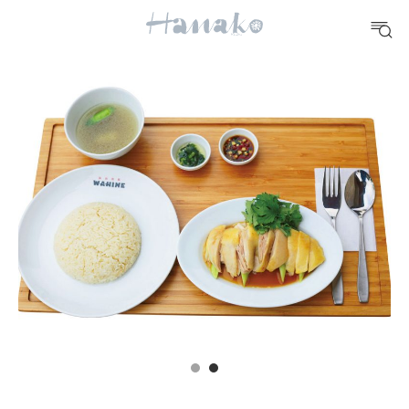
#手土産
#シュークリーム
#パン
#カフェ
#朝ごはん
#開運
10 CATEGORIES
FOOD
おいしい
TRAVEL
どこ行く？
FORTUNE
明日のわたし
[12星座別] Weekly Holoscope
HEALTH