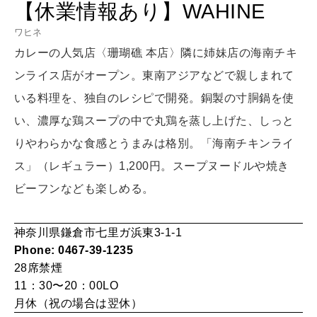
【休業情報あり】WAHINE
[12星座別] Monthly Love Holoscope
自分にやさしく
ワヒネ
女神まり愛のタロットメッセージ
カレーの人気店〈珊瑚礁 本店〉隣に姉妹店の海南チキ
LEARN
ンライス店がオープン。東南アジアなどで親しまれて
算命学がわかる今月のあなた
知る、考える
いる料理を、独自のレシピで開発。銅製の寸胴鍋を使
い、濃厚な鶏スープの中で丸鶏を蒸し上げた、しっと
MAMA
りやわらかな食感とうまみは格別。「海南チキンライ
ママもいろいろ
ス」（レギュラー）1,200円。スープヌードルや焼き
ビーフンなども楽しめる。
SUSTAINABLE
わたしができること
神奈川県鎌倉市七里ガ浜東3-1-1
Phone: 0467-39-1235
28席
禁煙
CULTURE
11：30〜20：00LO
自分を耕す
月休（祝の場合は翌休）