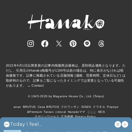
2021年4月1日以降更新の記事内掲載商品価格は、原則税込価格となります。た
だし、引用元のHanako掲載号が1195号以前の場合は、特に表示がなければ税
抜価格です。記事に掲載されている店舗情報 (価格、営業時間、定休日など) は
取材時のもので、記事をご覧になったタイミングでは変更となっている可能性
があります。 →
Contact
© 1945-2026 by Magazine House Co., Ltd. (Tokyo)
anan
BRUTUS
Casa BRUTUS
クロワッサン
GINZA
クウネル
Popeye
&Premium
Tarzan
colocal
Hanakoママ
こここ
MCS
マガジンワールド
広告掲載
Privacy Policy
Today I feel...