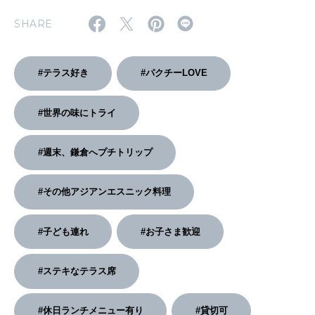
2026年4月号「未来をつくる、学びの教科書。」
SHARE
2026年3月号「スイーツ予想図 2026」
#テラス好き
#パクチーLOVE
2026年2月号「良運を掴む 新・開運術。」
2026年1月号「猫がいれば、幸せ」
#世界の味にトライ
2025年12月号「お酒の新常識。」
#週末、鎌倉へプチトリップ
#その他アジアンエスニック料理
#子ども連れ
#お子さま歓迎
#ステキなテラス席
#休日ランチメニュー有り
#貸切可