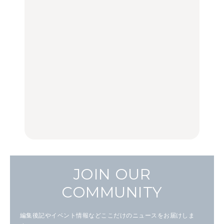
FOOD
LEARN
【福島】わざわざ食べに
「来たぞ、トイトレ」|
No.1259『北海道 おいし
行きたいご当地グルメ23
弘中綾香の「純度
く遊ぶ、夏のご褒美
選｜ラーメン、餃子、そ
100%」～第141回～
旅。』
ばほか
LEARN
FOOD
【2026年最新】横浜の絶
【2026年最新】横浜の絶
No.1259『北海道 おいし
品ランチ29選｜横浜駅周
品ランチ29選｜横浜駅周
く遊ぶ、夏のご褒美
辺、みなとみらい、横浜
辺、みなとみらい、横浜
旅。』
中華街、和食、洋食ほか
中華街、和食、洋食ほか
FOOD
FOOD
JOIN OUR
COMMUNITY
編集後記やイベント情報などここだけのニュースをお届けしま