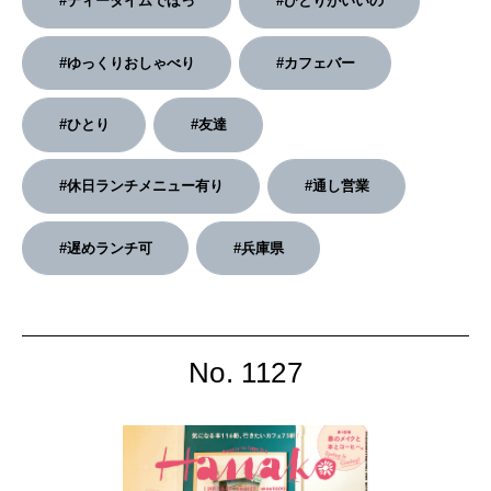
#ティータイムでほっ
#ひとりがいいの
2026年4月号「未来をつくる、学びの教科書。」
#ゆっくりおしゃべり
#カフェバー
2026年3月号「スイーツ予想図 2026」
#ひとり
#友達
2026年2月号「良運を掴む 新・開運術。」
#休日ランチメニュー有り
#通し営業
2026年1月号「猫がいれば、幸せ」
2025年12月号「お酒の新常識。」
#遅めランチ可
#兵庫県
No. 1127