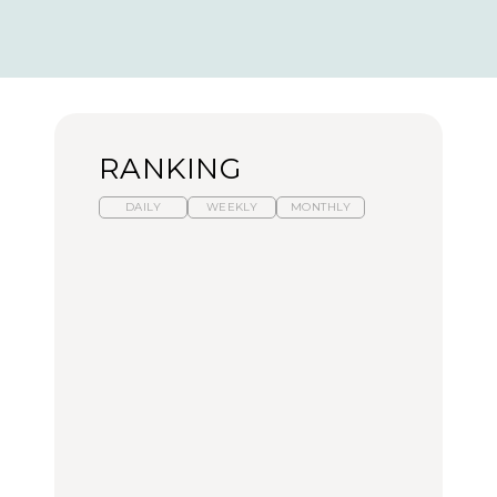
RANKING
DAILY
WEEKLY
MONTHLY
暑いから食べたくなる。
【東京近郊】日帰りひと
「来たぞ、トイトレ」|
わざわざ行きたいラーメ
り旅スポット5選｜館
弘中綾香の「純度
ン13選｜プロが選ぶベス
山、前橋、日光など
100%」～第141回～
ト3、大井町の人気店、
ご当地ラーメン
TRAVEL
LEARN
FOOD
No.1259『北海道 おいし
No.1259『北海道 おいし
【あんこ】一度は食べた
く遊ぶ、夏のご褒美
く遊ぶ、夏のご褒美
い名店13選｜どら焼き・
旅。』
旅。』
おはぎほか