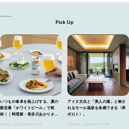
Pick Up
いつもの食卓を格上げする、夏の
アイヌ文化と「美人の湯」と称さ
新定番「ホワイトビール」で乾
れるモール温泉を体感できる〈界
杯！｜料理家・長谷川あかりさん
ポロト〉。
の気取らないおもてなし。
FOOD
2026.08.03
PR
TRAVEL
2026.07.31
PR