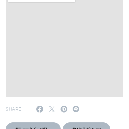
WORK&MONEY
いい人生って？
MAGAZINE
特集
2026年9月号「北海道 おいしく遊ぶ、夏のご褒美旅。」
2026年8月号『お茶の時間です。』
MAGAZINE
MOOK
2026年7月号「鎌倉 ローカルが 教えてくれた 本当の歩き方。」
2026年6月号「大銀座 トレンドが生まれる 新しい一流店へ。」
SHARE
FOLLOW US!
2026年5月号「“大好き”に出会いに。韓国」