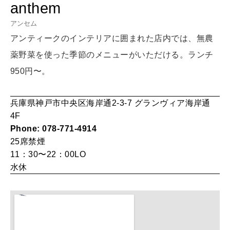
anthem
HEALTH
[12星座別] Monthly Love Holoscope
自分にやさしく
アンセム
アンティークのインテリアに囲まれた店内では、無農
女神まり愛のタロットメッセージ
薬野菜を使った季節のメニューがいただける。ランチ
LEARN
算命学がわかる今月のあなた
知る、考える
950円〜。
兵庫県神戸市中央区海岸通2-3-7 グランヴィア海岸通
MAMA
4F
ママもいろいろ
Phone: 078-771-4914
25席
禁煙
11：30〜22：00LO
SUSTAINABLE
水休
わたしができること
CULTURE
自分を耕す