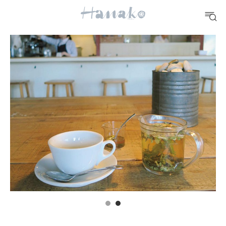
#手土産
#シュークリーム
#パン
#カフェ
#朝ごはん
#開運
10 CATEGORIES
FOOD
おいしい
TRAVEL
どこ行く？
FORTUNE
明日のわたし
[12星座別] Weekly Holoscope