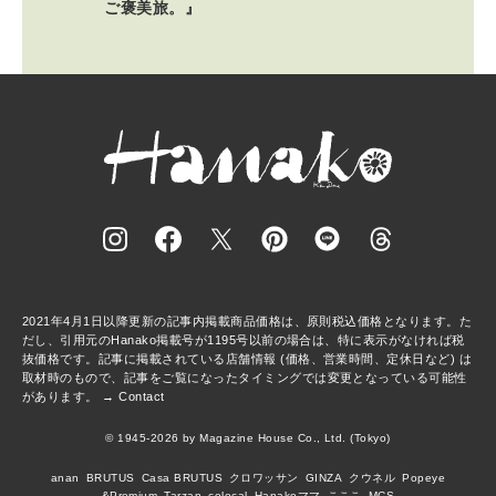
ご褒美旅。』
2021年4月1日以降更新の記事内掲載商品価格は、原則税込価格となります。た
だし、引用元のHanako掲載号が1195号以前の場合は、特に表示がなければ税
抜価格です。記事に掲載されている店舗情報 (価格、営業時間、定休日など) は
取材時のもので、記事をご覧になったタイミングでは変更となっている可能性
があります。 →
Contact
© 1945-2026 by Magazine House Co., Ltd. (Tokyo)
anan
BRUTUS
Casa BRUTUS
クロワッサン
GINZA
クウネル
Popeye
&Premium
Tarzan
colocal
Hanakoママ
こここ
MCS