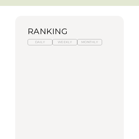
RANKING
DAILY
WEEKLY
MONTHLY
暑いから食べたくなる。
【東京近郊】日帰りひと
「来たぞ、トイトレ」|
わざわざ行きたいラーメ
り旅スポット5選｜館
弘中綾香の「純度
ン13選｜プロが選ぶベス
山、前橋、日光など
100%」～第141回～
ト3、大井町の人気店、
ご当地ラーメン
TRAVEL
LEARN
FOOD
No.1259『北海道 おいし
No.1259『北海道 おいし
【あんこ】一度は食べた
く遊ぶ、夏のご褒美
く遊ぶ、夏のご褒美
い名店13選｜どら焼き・
旅。』
旅。』
おはぎほか
FOOD
いつもの食卓を格上げす
【東京近郊】日帰りひと
「来たぞ、トイトレ」|