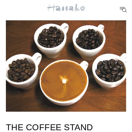
#手土産
#シュークリーム
#パン
#カフェ
#朝ごはん
#開運
10 CATEGORIES
FOOD
おいしい
TRAVEL
どこ行く？
FORTUNE
明日のわたし
THE COFFEE STAND
[12星座別] Weekly Holoscope