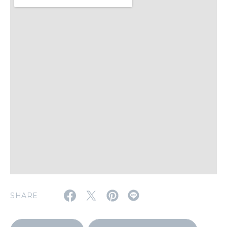
WORK&MONEY
いい人生って？
MAGAZINE
特集
2026年9月号「北海道 おいしく遊ぶ、夏のご褒美旅。」
2026年8月号『お茶の時間です。』
MAGAZINE
MOOK
2026年7月号「鎌倉 ローカルが 教えてくれた 本当の歩き方。」
2026年6月号「大銀座 トレンドが生まれる 新しい一流店へ。」
SHARE
FOLLOW US!
2026年5月号「“大好き”に出会いに。韓国」