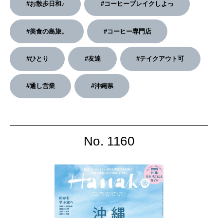
#お散歩日和♪
#コーヒーブレイクしよっ
2026年4月号「未来をつくる、学びの教科書。」
#美食の島旅。
#コーヒー専門店
2026年3月号「スイーツ予想図 2026」
#ひとり
#友達
#テイクアウト可
2026年2月号「良運を掴む 新・開運術。」
2026年1月号「猫がいれば、幸せ」
#通し営業
#沖縄県
2025年12月号「お酒の新常識。」
No. 1160