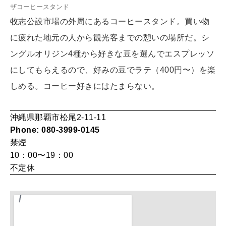
ザコーヒースタンド
HEALTH
[12星座別] Monthly Love Holoscope
自分にやさしく
牧志公設市場の外周にあるコーヒースタンド。買い物
に疲れた地元の人から観光客までの憩いの場所だ。シ
女神まり愛のタロットメッセージ
ングルオリジン4種から好きな豆を選んでエスプレッソ
LEARN
算命学がわかる今月のあなた
知る、考える
にしてもらえるので、好みの豆でラテ（400円〜）を楽
しめる。コーヒー好きにはたまらない。
MAMA
沖縄県那覇市松尾2-11-11
ママもいろいろ
Phone: 080-3999-0145
禁煙
10：00〜19：00
SUSTAINABLE
不定休
わたしができること
CULTURE
自分を耕す