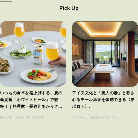
Pick Up
いつもの食卓を格上げする、夏の
アイヌ文化と「美人の湯」と称さ
新定番「ホワイトビール」で乾
れるモール温泉を体感できる〈界
杯！｜料理家・長谷川あかりさん
ポロト〉。
の気取らないおもてなし。
FOOD
2026.08.03
PR
TRAVEL
2026.07.31
PR