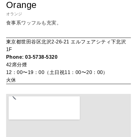
Orange
LEARN
算命学がわかる今月のあなた
オランジ
知る、考える
食事系ワッフルも充実。
MAMA
東京都世田谷区北沢2-26-21 エルフェアシティ下北沢
ママもいろいろ
1F
Phone: 03-5738-5320
42席
分煙
SUSTAINABLE
12：00〜19：00（土日祝11：00〜20：00）
わたしができること
火休
CULTURE
自分を耕す
WORK&MONEY