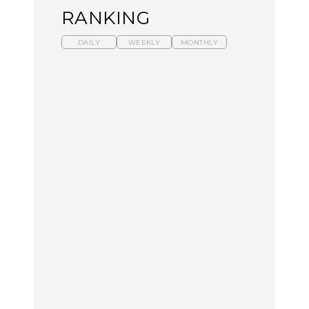
RANKING
DAILY
WEEKLY
MONTHLY
暑いから食べたくなる。
【東京近郊】日帰りひと
「来たぞ、トイトレ」|
わざわざ行きたいラーメ
り旅スポット5選｜館
弘中綾香の「純度
ン13選｜プロが選ぶベス
山、前橋、日光など
100%」～第141回～
ト3、大井町の人気店、
ご当地ラーメン
TRAVEL
LEARN
FOOD
No.1259『北海道 おいし
No.1259『北海道 おいし
【あんこ】一度は食べた
く遊ぶ、夏のご褒美
く遊ぶ、夏のご褒美
い名店13選｜どら焼き・
旅。』
旅。』
おはぎほか
FOOD
いつもの食卓を格上げす
【東京近郊】日帰りひと
「来たぞ、トイトレ」|
る、夏の新定番「ホワイ
り旅スポット5選｜館
弘中綾香の「純度
トビール」で乾杯！｜料
山、前橋、日光など
100%」～第141回～
理家・長谷川あかりさん
の気取らないおもてな
FOOD | PR
TRAVEL
LEARN
し。