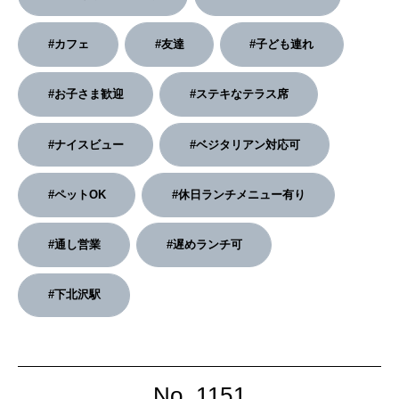
2026年2月号「良運を掴む 新・開運術。」
#カフェ
#友達
#子ども連れ
2026年1月号「猫がいれば、幸せ」
#お子さま歓迎
#ステキなテラス席
2025年12月号「お酒の新常識。」
#ナイスビュー
#ベジタリアン対応可
#ペットOK
#休日ランチメニュー有り
#通し営業
#遅めランチ可
#下北沢駅
No. 1151