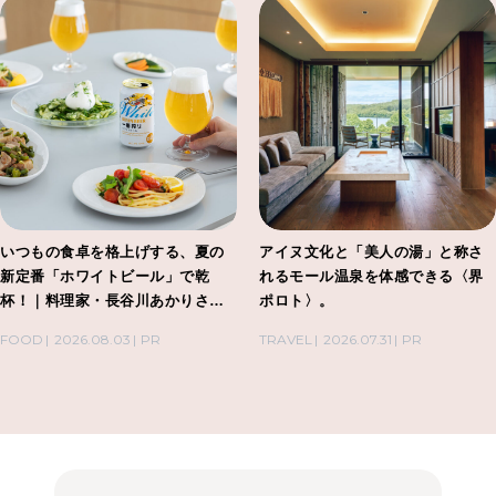
いつもの食卓を格上げする、夏の
アイヌ文化と「美人の湯」と称さ
新定番「ホワイトビール」で乾
れるモール温泉を体感できる〈界
杯！｜料理家・長谷川あかりさん
ポロト〉。
の気取らないおもてなし。
FOOD
2026.08.03
PR
TRAVEL
2026.07.31
PR