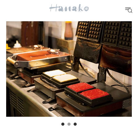
10 CATEGORIES
FOOD
おいしい
TRAVEL
どこ行く？
FORTUNE
明日のわたし
[12星座別] Weekly Holoscope
HEALTH
[12星座別] Monthly Love Holoscope
自分にやさしく
女神まり愛のタロットメッセージ