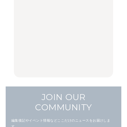
【2026年最新】横浜の絶
「来たぞ、トイトレ」|
No.1259『北海道 おいし
品ランチ29選｜横浜駅周
弘中綾香の「純度
く遊ぶ、夏のご褒美
辺、みなとみらい、横浜
100%」～第141回～
旅。』
中華街、和食、洋食ほか
LEARN
FOOD
中目黒からひと駅の穴
いつもの食卓を格上げす
【2026年最新】横浜の絶
場。祐天寺の魅力10選｜
る、夏の新定番「ホワイ
品ランチ29選｜横浜駅周
グルメ、ショッピング、
トビール」で乾杯！｜料
辺、みなとみらい、横浜
古着ほか
理家・長谷川あかりさん
中華街、和食、洋食ほか
の気取らないおもてな
FOOD
FOOD | PR
FOOD
し。
JOIN OUR
COMMUNITY
編集後記やイベント情報などここだけのニュースをお届けしま
す。