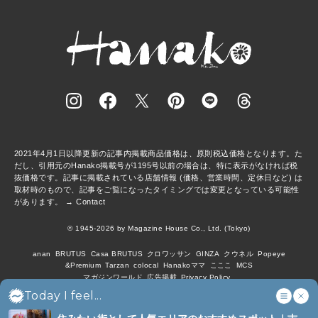
2021年4月1日以降更新の記事内掲載商品価格は、原則税込価格となります。た
だし、引用元のHanako掲載号が1195号以前の場合は、特に表示がなければ税
抜価格です。記事に掲載されている店舗情報 (価格、営業時間、定休日など) は
取材時のもので、記事をご覧になったタイミングでは変更となっている可能性
があります。 →
Contact
© 1945-2026 by Magazine House Co., Ltd. (Tokyo)
anan
BRUTUS
Casa BRUTUS
クロワッサン
GINZA
クウネル
Popeye
&Premium
Tarzan
colocal
Hanakoママ
こここ
MCS
マガジンワールド
広告掲載
Privacy Policy
Today I feel...