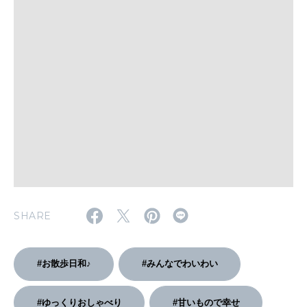
いい人生って？
MAGAZINE
特集
2026年9月号「北海道 おいしく遊ぶ、夏のご褒美旅。」
2026年8月号『お茶の時間です。』
MAGAZINE
MOOK
2026年7月号「鎌倉 ローカルが 教えてくれた 本当の歩き方。」
2026年6月号「大銀座 トレンドが生まれる 新しい一流店へ。」
SHARE
FOLLOW US!
2026年5月号「“大好き”に出会いに。韓国」
#お散歩日和♪
#みんなでわいわい
2026年4月号「未来をつくる、学びの教科書。」
2026年3月号「スイーツ予想図 2026」
#ゆっくりおしゃべり
#甘いもので幸せ