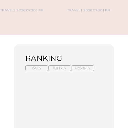
TRAVEL
2026.07.30
PR
TRAVEL
2026.07.30
PR
RANKING
DAILY
WEEKLY
MONTHLY
【福島】わざわざ食べに
暑いから食べたくなる。
「来たぞ、トイトレ」|
行きたいご当地グルメ23
わざわざ行きたいラーメ
弘中綾香の「純度
選｜ラーメン、餃子、そ
ン13選｜プロが選ぶベス
100%」～第141回～
ばほか
ト3、大井町の人気店、
ご当地ラーメン
FOOD
LEARN
FOOD
【東京近郊】日帰りひと
【東京近郊】日帰りひと
【あんこ】一度は食べた
り旅スポット5選｜館
り旅スポット5選｜館
い名店13選｜どら焼き・