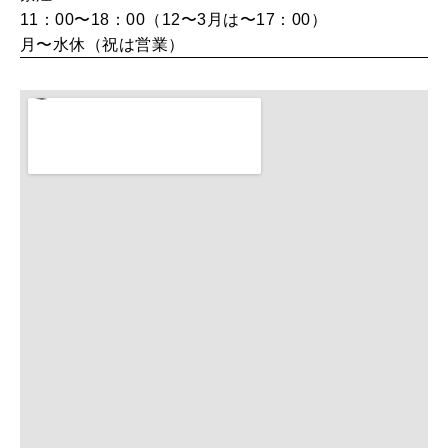
11：00〜18：00（12〜3月は〜17：00）
月〜水休（祝は営業）
WORK&MONEY
いい人生って？
MAGAZINE
特集
2026年9月号「北海道 おいしく遊ぶ、夏のご褒美旅。」
2026年8月号『お茶の時間です。』
MAGAZINE
MOOK
2026年7月号「鎌倉 ローカルが 教えてくれた 本当の歩き方。」
2026年6月号「大銀座 トレンドが生まれる 新しい一流店へ。」
FOLLOW US!
2026年5月号「“大好き”に出会いに。韓国」