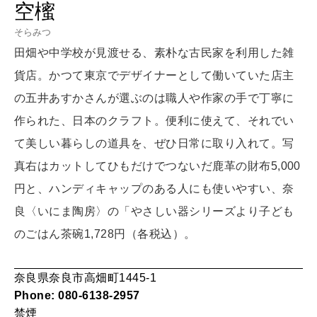
空櫁
HEALTH
[12星座別] Monthly Love Holoscope
自分にやさしく
そらみつ
女神まり愛のタロットメッセージ
田畑や中学校が見渡せる、素朴な古民家を利用した雑
貨店。かつて東京でデザイナーとして働いていた店主
LEARN
算命学がわかる今月のあなた
知る、考える
の五井あすかさんが選ぶのは職人や作家の手で丁寧に
作られた、日本のクラフト。便利に使えて、それでい
て美しい暮らしの道具を、ぜひ日常に取り入れて。写
MAMA
ママもいろいろ
真右はカットしてひもだけでつないだ鹿革の財布5,000
円と、ハンディキャップのある人にも使いやすい、奈
良〈いにま陶房〉の「やさしい器シリーズより子ども
SUSTAINABLE
のごはん茶碗1,728円（各税込）。
わたしができること
奈良県奈良市高畑町1445-1
CULTURE
Phone: 080-6138-2957
自分を耕す
禁煙