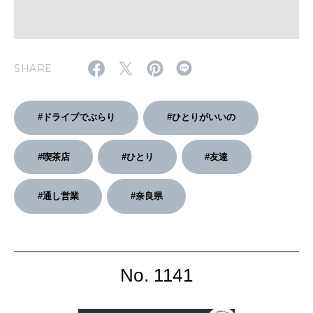
2026年4月号「未来をつくる、学びの教科書。」
2026年3月号「スイーツ予想図 2026」
SHARE
2026年2月号「良運を掴む 新・開運術。」
#ドライブでぶらり
#ひとりがいいの
2026年1月号「猫がいれば、幸せ」
2025年12月号「お酒の新常識。」
#喫茶店
#ひとり
#友達
#通し営業
#奈良県
No. 1141