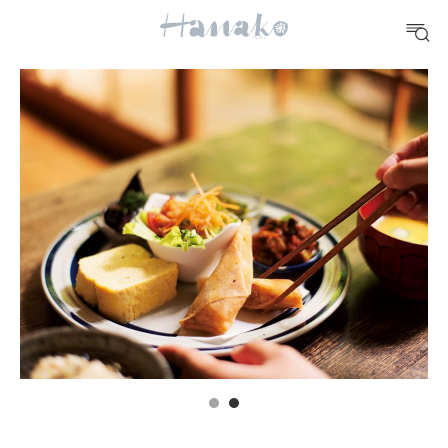
#手土産
#シュークリーム
#パン
#カフェ
#朝ごはん
#開運
10 CATEGORIES
FOOD
おいしい
TRAVEL
どこ行く？
FORTUNE
明日のわたし
[12星座別] Weekly Holoscope