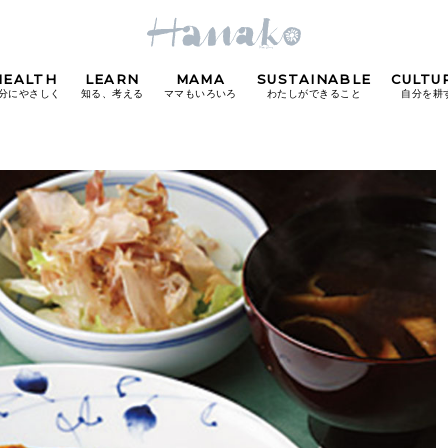
HEALTH
LEARN
MAMA
SUSTAINABLE
CULTU
分にやさしく
知る、考える
ママもいろいろ
わたしができること
自分を耕
POPULAR TAGS
#カフェ
#朝ごはん
#開運
#東京駅
#銀座
#
り
FOLLOW US!