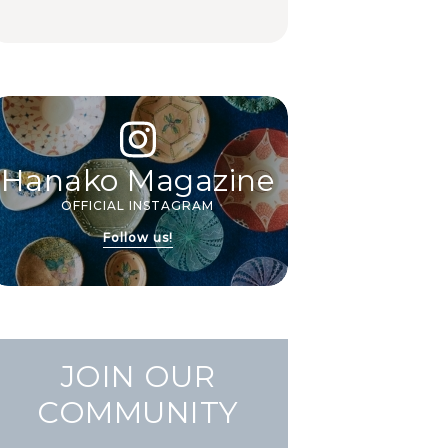
いおもてなし。
Hanako Magazine
OFFICIAL INSTAGRAM
Follow us!
JOIN OUR
COMMUNITY