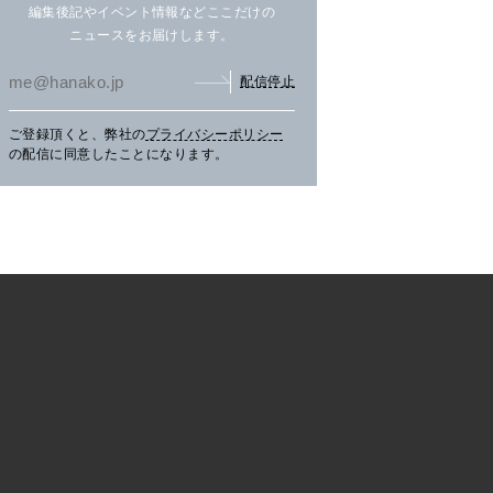
編集後記やイベント情報などここだけの
ニュースをお届けします。
配信停止
ご登録頂くと、弊社の
プライバシーポリシー
まだ見ぬ夏景色に会いにニセ
文筆家・甲斐みのりさんが行
アイ
の配信に同意したことになります。
コへ。
く花咲線の旅。
畔の
TRAVEL
2026.07.30
PR
TRAVEL
2026.07.30
PR
LE