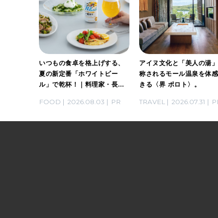
ホワイト
いつもの食卓を格上げする、
アイヌ文化と「美人の湯
。料理
夏の新定番「ホワイトビー
称されるモール温泉を体
ん考案の
ル」で乾杯！｜料理家・長谷
きる〈界 ポロト〉。
川あかりさんの気取らないお
03
PR
FOOD
2026.08.03
PR
TRAVEL
2026.07.31
P
もてなし。