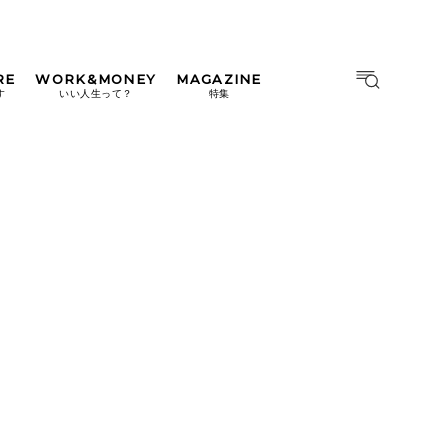
RE
WORK&MONEY
MAGAZINE
MAGAZINE
MOOK
す
いい人生って？
特集
2026年9月号「北海道 おいし
く遊ぶ、夏のご褒美旅。」
2026年8月号『お茶の時間で
す。』
日本橋
#中目黒
#吉祥寺
#横浜
2026年7月号「鎌倉 ローカル
が 教えてくれた 本当の歩き
方。」
2026年6月号「大銀座 トレン
ドが生まれる 新しい一流店
へ。」
2026年5月号「“大好き”に出
会いに。韓国」
2026年4月号「未来をつくる、