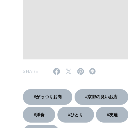
SHARE
#がっつりお肉
#京都の良いお店
#洋食
#ひとり
#友達