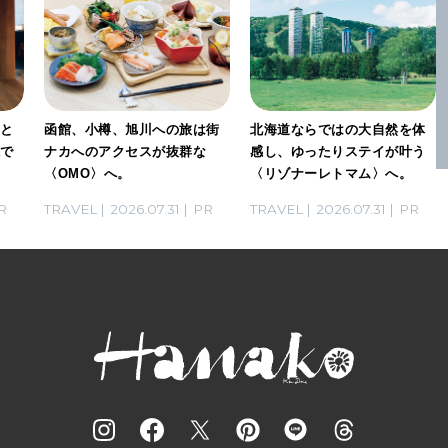
」と
函館、小樽、旭川への旅は街
北海道ならではの大自然を体
感で
ナカへのアクセスが抜群な
感し、ゆったりステイが叶う
〈OMO〉へ。
〈リゾナーレトマム〉へ。
R
TRAVEL
2026.07.31
PR
TRAVEL
2026.07.31
PR