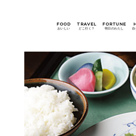
FOOD
TRAVEL
FORTUNE
おいしい
どこ行く？
明日のわたし
自
[12星座別] Weekly
Holoscope
[12星座別] Monthly
Holoscope
#手土産
#シュークリーム
#パン
女神まり愛の
タロットメッセージ
#京都
[算命学] 星読みハナコの月巡