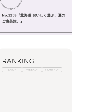
No.1259『北海道 おいしく遊ぶ、夏の
ご褒美旅。』
RANKING
DAILY
WEEKLY
MONTHLY
暑いから食べたくな
【東京近郊】日帰りひ
「来たぞ、トイトレ」|
る。わざわざ行きたい
とり旅スポット5選｜館
弘中綾香の「純度
ラーメン13選｜プロが
山、前橋、日光など
100%」～第141回～
選ぶベスト3、大井町の
人気店、ご当地ラーメ
TRAVEL
LEARN
FOOD
ン