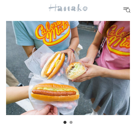
#手土産
#シュークリーム
#パン
#カフェ
#朝ごはん
#開運
10 CATEGORIES
FOOD
おいしい
TRAVEL
どこ行く？
FORTUNE
明日のわたし
[12星座別] Weekly Holoscope