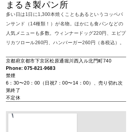
まるき製パン所
HEALTH
[12星座別] Monthly Love Holoscope
自分にやさしく
多い日は1日に1,300本焼くこともあるというコッペパ
女神まり愛のタロットメッセージ
ンサンド（14種類！）が名物。ほかにも食パンなどの
LEARN
人気メニューも多数。ウィンナードッグ220円、エビプ
算命学がわかる今月のあなた
知る、考える
リカツロール260円、ハンバーガー260円（各税込）。
京都府京都市下京区松原通堀川西入ル北門町740
MAMA
Phone: 075-821-9683
ママもいろいろ
禁煙
6：30〜20：00（日祝7：00〜14：00）、売り切れ次
第終了
SUSTAINABLE
不定休
わたしができること
CULTURE
自分を耕す