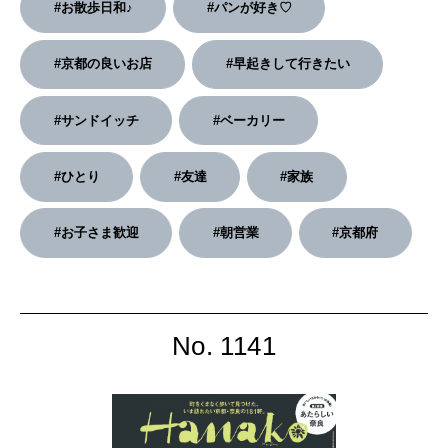
#お散歩日和♪
#パンが好き♡
2026年4月号「未来をつくる、学びの教科書。」
#京都の良いお店
#早起きして行きたい
2026年3月号「スイーツ予想図 2026」
#サンドイッチ
#ベーカリー
2026年2月号「良運を掴む 新・開運術。」
2026年1月号「猫がいれば、幸せ」
#ひとり
#友達
#家族
2025年12月号「お酒の新常識。」
#お子さま歓迎
#朝営業
#京都府
No. 1141