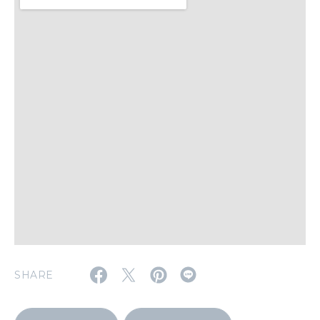
WORK&MONEY
いい人生って？
MAGAZINE
特集
2026年9月号「北海道 おいしく遊ぶ、夏のご褒美旅。」
2026年8月号『お茶の時間です。』
MAGAZINE
MOOK
2026年7月号「鎌倉 ローカルが 教えてくれた 本当の歩き方。」
2026年6月号「大銀座 トレンドが生まれる 新しい一流店へ。」
SHARE
FOLLOW US!
2026年5月号「“大好き”に出会いに。韓国」