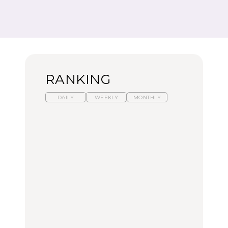
RANKING
DAILY
WEEKLY
MONTHLY
暑いから食べたくなる。
【東京近郊】日帰りひと
「来たぞ、トイトレ」|
わざわざ行きたいラーメ
り旅スポット5選｜館
弘中綾香の「純度
ン13選｜プロが選ぶベス
山、前橋、日光など
100%」～第141回～
ト3、大井町の人気店、
ご当地ラーメン
TRAVEL
LEARN
FOOD
【福島】わざわざ食べに
【東京近郊】日帰りひと
【あんこ】一度は食べた
行きたいご当地グルメ23
り旅スポット5選｜館
い名店13選｜どら焼き・
選｜ラーメン、餃子、そ
山、前橋、日光など
おはぎほか
ばほか