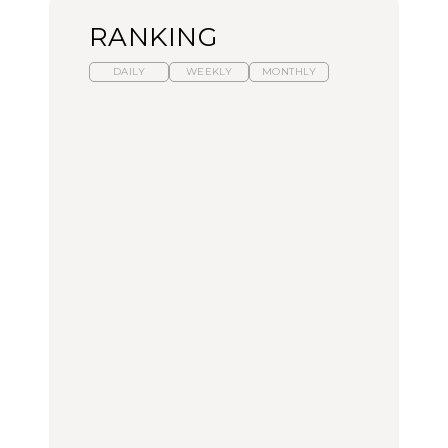
RANKING
DAILY
WEEKLY
MONTHLY
暑いから食べたくなる。
【東京近郊】日帰りひと
「来たぞ、トイトレ」|
わざわざ行きたいラーメ
り旅スポット5選｜館
弘中綾香の「純度
ン13選｜プロが選ぶベス
山、前橋、日光など
100%」～第141回～
ト3、大井町の人気店、
ご当地ラーメン
TRAVEL
LEARN
FOOD
【福島】わざわざ食べに
【東京近郊】日帰りひと
【あんこ】一度は食べた
行きたいご当地グルメ23
り旅スポット5選｜館
い名店13選｜どら焼き・
選｜ラーメン、餃子、そ
山、前橋、日光など
おはぎほか
ばほか
FOOD
TRAVEL
FOOD
中目黒からひと駅の穴
No.1259『北海道 おいし
「来たぞ、トイトレ」|
場。祐天寺の魅力10選｜
く遊ぶ、夏のご褒美
弘中綾香の「純度
グルメ、ショッピング、
旅。』
100%」～第141回～
古着ほか