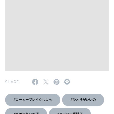
WORK&MONEY
いい人生って？
MAGAZINE
特集
2026年9月号「北海道 おいしく遊ぶ、夏のご褒美旅。」
2026年8月号『お茶の時間です。』
SHARE
MAGAZINE
MOOK
2026年7月号「鎌倉 ローカルが 教えてくれた 本当の歩き方。」
2026年6月号「大銀座 トレンドが生まれる 新しい一流店へ。」
#コーヒーブレイクしよっ
#ひとりがいいの
FOLLOW US!
2026年5月号「“大好き”に出会いに。韓国」