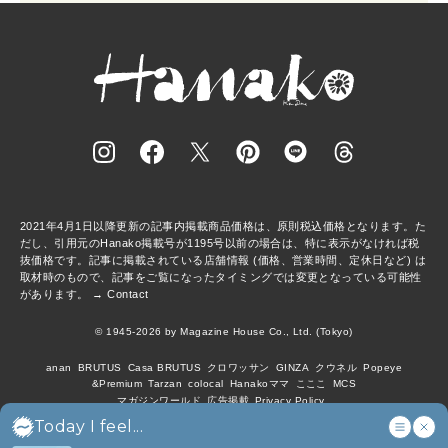
2021年4月1日以降更新の記事内掲載商品価格は、原則税込価格となります。た
だし、引用元のHanako掲載号が1195号以前の場合は、特に表示がなければ税
抜価格です。記事に掲載されている店舗情報 (価格、営業時間、定休日など) は
取材時のもので、記事をご覧になったタイミングでは変更となっている可能性
があります。 →
Contact
© 1945-2026 by Magazine House Co., Ltd. (Tokyo)
anan
BRUTUS
Casa BRUTUS
クロワッサン
GINZA
クウネル
Popeye
&Premium
Tarzan
colocal
Hanakoママ
こここ
MCS
マガジンワールド
広告掲載
Privacy Policy
Today I feel...