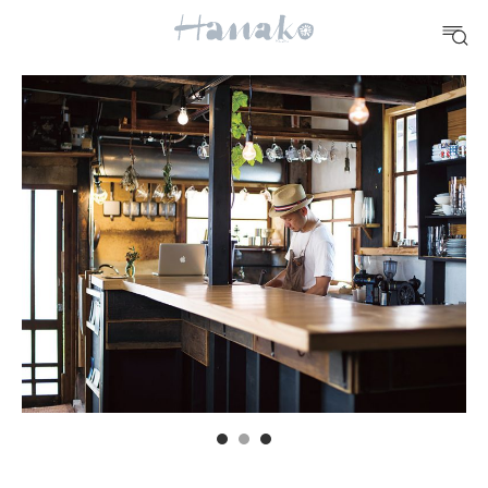
#手土産
#シュークリーム
#パン
#カフェ
#朝ごはん
#開運
10 CATEGORIES
FOOD
おいしい
TRAVEL
どこ行く？
FORTUNE
明日のわたし
[12星座別] Weekly Holoscope