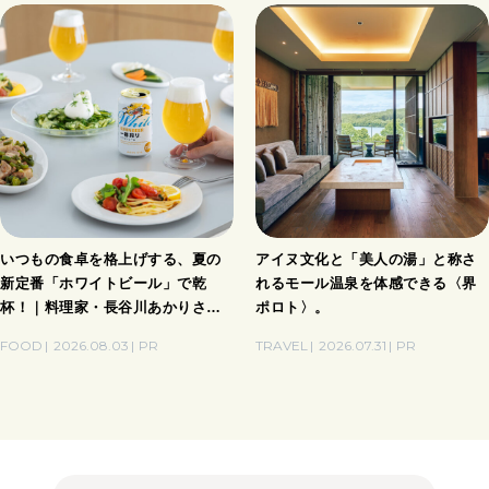
いつもの食卓を格上げする、夏の
アイヌ文化と「美人の湯」と称さ
新定番「ホワイトビール」で乾
れるモール温泉を体感できる〈界
杯！｜料理家・長谷川あかりさん
ポロト〉。
の気取らないおもてなし。
FOOD
2026.08.03
PR
TRAVEL
2026.07.31
PR