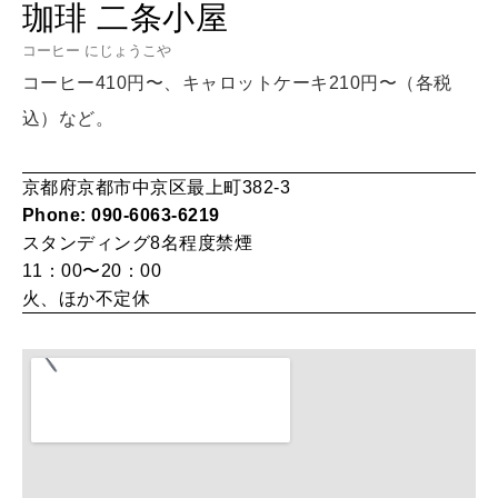
珈琲 二条小屋
HEALTH
[12星座別] Monthly Love Holoscope
自分にやさしく
コーヒー にじょうこや
コーヒー410円〜、キャロットケーキ210円〜（各税
女神まり愛のタロットメッセージ
込）など。
LEARN
算命学がわかる今月のあなた
知る、考える
京都府京都市中京区最上町382-3
Phone: 090-6063-6219
スタンディング8名程度
禁煙
MAMA
ママもいろいろ
11：00〜20：00
火、ほか不定休
SUSTAINABLE
わたしができること
CULTURE
自分を耕す