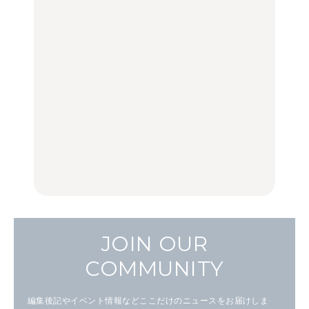
FOOD
LEARN
【福島】わざわざ食べに
「来たぞ、トイトレ」|
No.1259『北海道 おいし
行きたいご当地グルメ23
弘中綾香の「純度
く遊ぶ、夏のご褒美
選｜ラーメン、餃子、そ
100%」～第141回～
旅。』
ばほか
LEARN
FOOD
【2026年最新】横浜の絶
【2026年最新】横浜の絶
No.1259『北海道 おいし
品ランチ29選｜横浜駅周
品ランチ29選｜横浜駅周
く遊ぶ、夏のご褒美
辺、みなとみらい、横浜
辺、みなとみらい、横浜
旅。』
中華街、和食、洋食ほか
中華街、和食、洋食ほか
FOOD
FOOD
JOIN OUR
COMMUNITY
編集後記やイベント情報などここだけのニュースをお届けしま