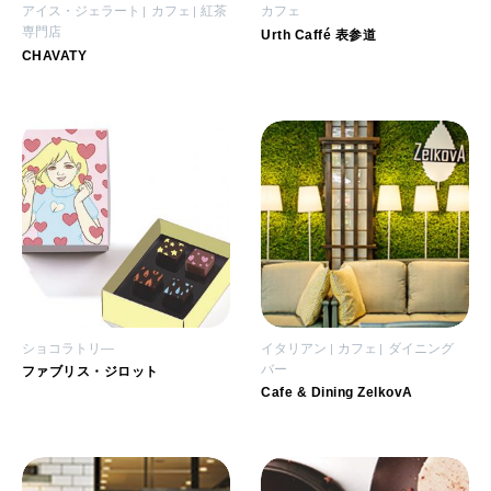
アイス・ジェラート
カフェ
紅茶
カフェ
専門店
Urth Caffé 表参道
CHAVATY
ショコラトリ―
イタリアン
カフェ
ダイニング
バー
ファブリス・ジロット
Cafe & Dining ZelkovA