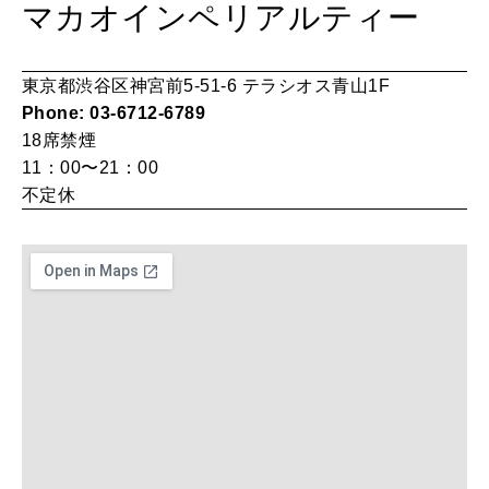
女神まり愛のタロットメッセージ
マカオインペリアルティー
LEARN
算命学がわかる今月のあなた
知る、考える
東京都渋谷区神宮前5-51-6 テラシオス青山1F
Phone: 03-6712-6789
18席
禁煙
MAMA
11：00〜21：00
ママもいろいろ
不定休
SUSTAINABLE
わたしができること
CULTURE
自分を耕す
WORK&MONEY