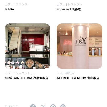
カフェ
ラウンジ
カフェ
レストラン
IKI-BA
imperfect 表参道
カフェ
ショコラトリ―
ティー専門店
bubó BARCELONA 表参道本店
ALFRED TEA ROOM 青山本店