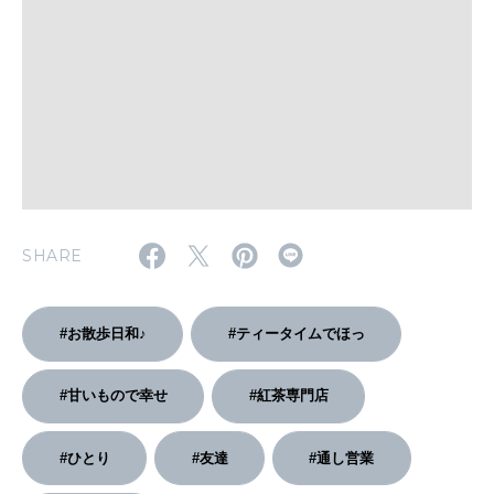
いい人生って？
MAGAZINE
特集
2026年9月号「北海道 おいしく遊ぶ、夏のご褒美旅。」
2026年8月号『お茶の時間です。』
SHARE
MAGAZINE
MOOK
2026年7月号「鎌倉 ローカルが 教えてくれた 本当の歩き方。」
#お散歩日和♪
#ティータイムでほっ
2026年6月号「大銀座 トレンドが生まれる 新しい一流店へ。」
FOLLOW US!
2026年5月号「“大好き”に出会いに。韓国」
#甘いもので幸せ
#紅茶専門店
2026年4月号「未来をつくる、学びの教科書。」
#ひとり
#友達
#通し営業