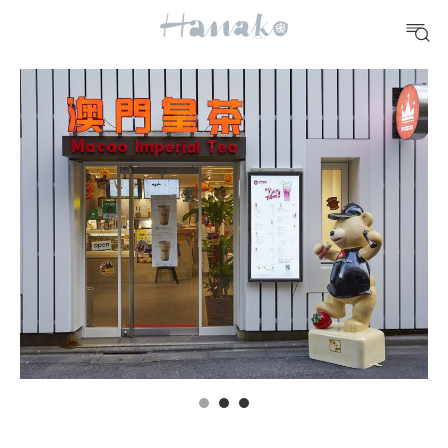
10 CATEGORIES
FOOD
おいしい
TRAVEL
どこ行く？
FORTUNE
明日のわたし
[12星座別] Weekly Holoscope
HEALTH
[12星座別] Monthly Love Holoscope
自分にやさしく