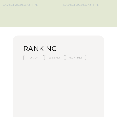
TRAVEL
2026.07.31
PR
TRAVEL
2026.07.31
PR
RANKING
DAILY
WEEKLY
MONTHLY
暑いから食べたくなる。
【東京近郊】日帰りひと
「来たぞ、トイトレ」|
わざわざ行きたいラーメ
り旅スポット5選｜館
弘中綾香の「純度
ン13選｜プロが選ぶベス
山、前橋、日光など
100%」～第141回～
ト3、大井町の人気店、
ご当地ラーメン
TRAVEL
LEARN
FOOD
No.1259『北海道 おいし
No.1259『北海道 おいし
【あんこ】一度は食べた
く遊ぶ、夏のご褒美
く遊ぶ、夏のご褒美
い名店13選｜どら焼き・
旅。』
旅。』
おはぎほか