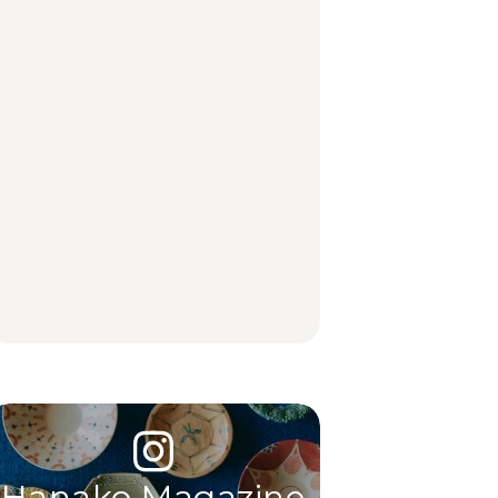
あかりさんの気取らな
FOOD | PR
TRAVEL
LEARN
いおもてなし。
【2026年最新】横浜の
「来たぞ、トイトレ」|
No.1259『北海道 おい
絶品ランチ29選｜横浜
弘中綾香の「純度
しく遊ぶ、夏のご褒美
駅周辺、みなとみら
100%」～第141回～
旅。』
い、横浜中華街、和
食、洋食ほか
LEARN
FOOD
中目黒からひと駅の穴
いつもの食卓を格上げ
【2026年最新】横浜の
場。祐天寺の魅力10選
する、夏の新定番「ホ
絶品ランチ29選｜横浜
｜グルメ、ショッピン
ワイトビール」で乾
駅周辺、みなとみら
グ、古着ほか
杯！｜料理家・長谷川
い、横浜中華街、和
あかりさんの気取らな
食、洋食ほか
FOOD
FOOD | PR
FOOD
いおもてなし。
Hanako Magazine