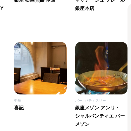
銀座 松﨑煎餅 本店
マリアージュ フレール
RY
銀座本店
中華
バー
パティスリー
喜記
銀座メゾン アンリ・
シャルパンティエ バー
メゾン