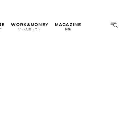
RE
WORK&MONEY
MAGAZINE
MAGAZINE
MOOK
す
いい人生って？
特集
2026年9月号「北海道 おいし
く遊ぶ、夏のご褒美旅。」
2026年8月号『お茶の時間で
す。』
日本橋
#中目黒
#吉祥寺
#横浜
2026年7月号「鎌倉 ローカル
が 教えてくれた 本当の歩き
方。」
2026年6月号「大銀座 トレン
ドが生まれる 新しい一流店
へ。」
2026年5月号「“大好き”に出
会いに。韓国」
2026年4月号「未来をつくる、