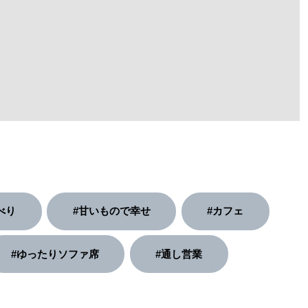
べり
#甘いもので幸せ
#カフェ
#ゆったりソファ席
#通し営業