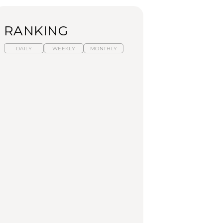
RANKING
DAILY
WEEKLY
MONTHLY
暑いから食べたくな
【東京近郊】日帰りひ
「来たぞ、トイトレ」|
る。わざわざ行きたい
とり旅スポット5選｜館
弘中綾香の「純度
ラーメン13選｜プロが
山、前橋、日光など
100%」～第141回～
選ぶベスト3、大井町の
人気店、ご当地ラーメ
TRAVEL
LEARN
FOOD
ン
No.1259『北海道 おい
No.1259『北海道 おい
【あんこ】一度は食べ
しく遊ぶ、夏のご褒美
しく遊ぶ、夏のご褒美
たい名店13選｜どら焼
旅。』
旅。』
き・おはぎほか
FOOD
いつもの食卓を格上げ
【東京近郊】日帰りひ
「来たぞ、トイトレ」|
する、夏の新定番「ホ
とり旅スポット5選｜館
弘中綾香の「純度
ワイトビール」で乾
山、前橋、日光など
100%」～第141回～
杯！｜料理家・長谷川