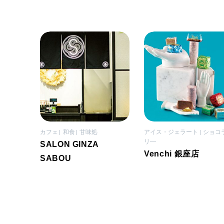
カフェ
和食
甘味処
アイス・ジェラート
ショコ
リ―
SALON GINZA
Venchi 銀座店
SABOU