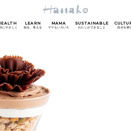
HEALTH
LEARN
MAMA
SUSTAINABLE
CULTU
分にやさしく
知る、考える
ママもいろいろ
わたしができること
自分を耕
POPULAR TAGS
#カフェ
#朝ごはん
#開運
#東京駅
#銀座
#
り
FOLLOW US!