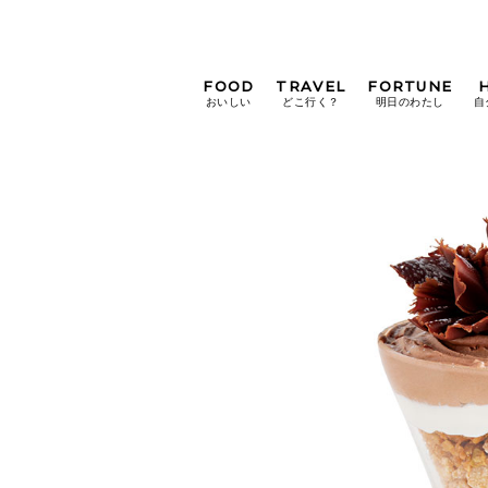
FOOD
TRAVEL
FORTUNE
おいしい
どこ行く？
明日のわたし
自
[12星座別] Weekly
Holoscope
[12星座別] Monthly
Holoscope
#手土産
#シュークリーム
#パン
女神まり愛の
タロットメッセージ
#京都
[算命学] 星読みハナコの月巡