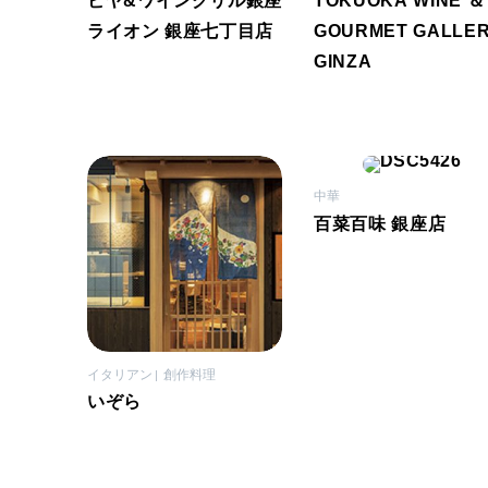
ビヤ&ワイングリル銀座
TOKUOKA WINE ＆
ライオン 銀座七丁目店
GOURMET GALLE
GINZA
中華
百菜百味 銀座店
イタリアン
創作料理
いぞら