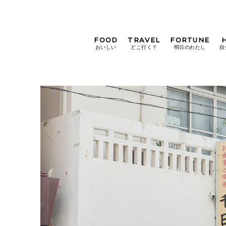
FOOD
TRAVEL
FORTUNE
おいしい
どこ行く？
明日のわたし
自
[12星座別] Weekly
Holoscope
[12星座別] Monthly
Holoscope
#手土産
#シュークリーム
#パン
女神まり愛の
タロットメッセージ
#京都
[算命学] 星読みハナコの月巡