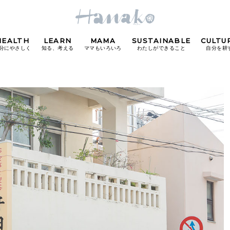
HEALTH
LEARN
MAMA
SUSTAINABLE
CULTU
分にやさしく
知る、考える
ママもいろいろ
わたしができること
自分を耕
POPULAR TAGS
#カフェ
#朝ごはん
#開運
#東京駅
#銀座
#
り
FOLLOW US!