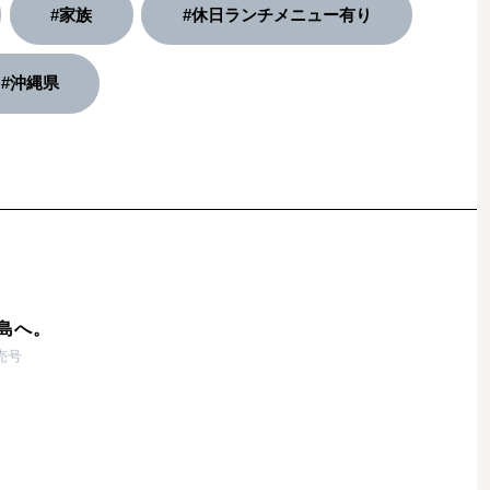
#家族
#休日ランチメニュー有り
#沖縄県
島へ。
発売号