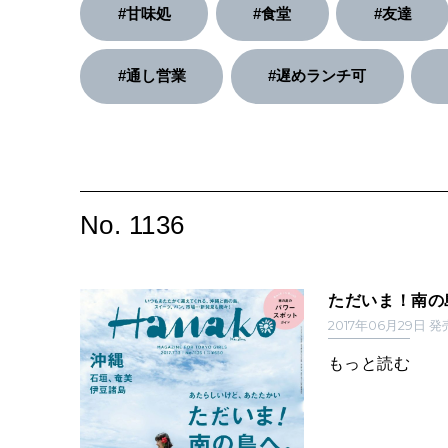
#甘味処
#食堂
#友達
#通し営業
#遅めランチ可
No. 1136
ただいま！南の
2017年06月29日 
もっと読む