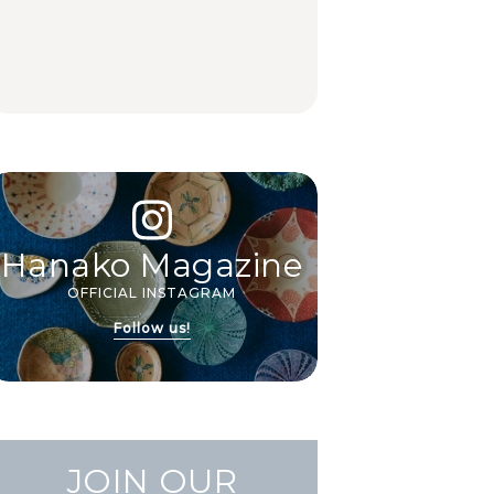
抜群。料理家・長谷川
出会う、夏の簡単食卓
駅周辺、みなとみら
あかりさん考案の晩酌
レシピ
い、横浜中華街、和
刺身レシピ。
食、洋食ほか
FOOD | PR
FOOD | PR
FOOD
Hanako Magazine
OFFICIAL INSTAGRAM
Follow us!
JOIN OUR