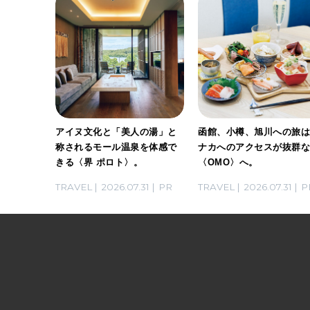
げする、
アイヌ文化と「美人の湯」と
函館、小樽、旭川への旅
トビー
称されるモール温泉を体感で
ナカへのアクセスが抜群
家・長谷
きる〈界 ポロト〉。
〈OMO〉へ。
らないお
03
PR
TRAVEL
2026.07.31
PR
TRAVEL
2026.07.31
P