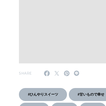
SHARE
#ひんやりスイーツ
#甘いもので幸せ