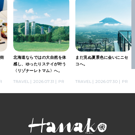
は街
北海道ならではの大自然を体
まだ見ぬ夏景色に会いにニセ
な
感し、ゆったりステイが叶う
コへ。
〈リゾナーレトマム〉へ。
R
TRAVEL
2026.07.31
PR
TRAVEL
2026.07.30
PR