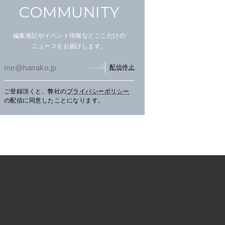
COMMUNITY
編集後記やイベント情報などここだけの
ニュースをお届けします。
配信停止
ご登録頂くと、弊社の
プライバシーポリシー
文筆家・甲斐みのりさんが行
アイヌ文化を五感で楽しむ湖
【C
の配信に同意したことになります。
く花咲線の旅。
畔の〈ウポポイ〉へ。
グの
三辻
CH
TRAVEL
2026.07.30
PR
LEARN
2026.07.29
PR
FO
く、