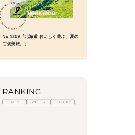
No.1259『北海道 おいしく遊ぶ、夏の
ご褒美旅。』
RANKING
DAILY
WEEKLY
MONTHLY
暑いから食べたくな
「来たぞ、トイトレ」|
「来たぞ、トイトレ」|
る。わざわざ行きたい
弘中綾香の「純度
弘中綾香の「純度
ラーメン13選｜プロが
100%」～第141回～
100%」～第141回～