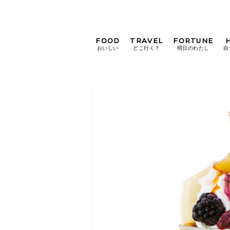
FOOD
TRAVEL
FORTUNE
おいしい
どこ行く？
明日のわたし
自
[12星座別] Weekly
Holoscope
[12星座別] Monthly
Holoscope
#手土産
#シュークリーム
#パン
女神まり愛の
タロットメッセージ
#京都
[算命学] 星読みハナコの月巡