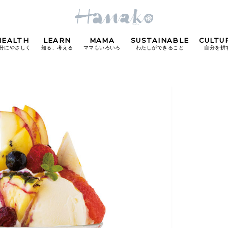
HEALTH
LEARN
MAMA
SUSTAINABLE
CULTU
分にやさしく
知る、考える
ママもいろいろ
わたしができること
自分を耕
POPULAR TAGS
#カフェ
#朝ごはん
#開運
#東京駅
#銀座
#
り
FOLLOW US!