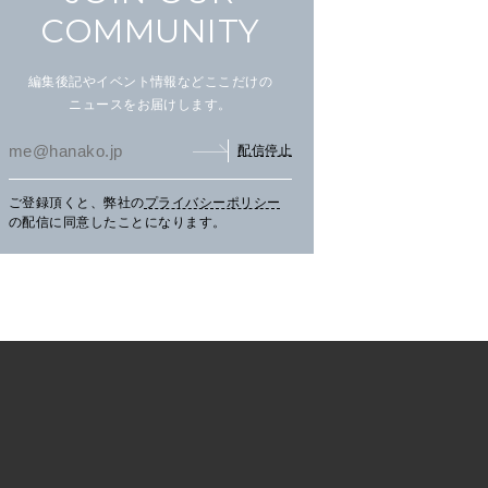
COMMUNITY
編集後記やイベント情報などここだけの
ニュースをお届けします。
配信停止
ご登録頂くと、弊社の
プライバシーポリシー
文筆家・甲斐みのりさんが行
アイヌ文化を五感で楽しむ湖
【C
の配信に同意したことになります。
く花咲線の旅。
畔の〈ウポポイ〉へ。
グの
三辻
CH
TRAVEL
2026.07.30
PR
LEARN
2026.07.29
PR
FO
く、