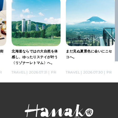
は街
北海道ならではの大自然を体
まだ見ぬ夏景色に会いにニセ
な
感し、ゆったりステイが叶う
コへ。
〈リゾナーレトマム〉へ。
R
TRAVEL
2026.07.31
PR
TRAVEL
2026.07.30
PR