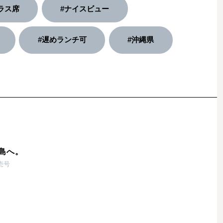
ラス席
#ナイスビュー
#遅めランチ可
#沖縄県
島へ。
発売号