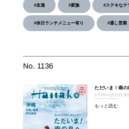
#友達
#家族
#ステキなテ
#休日ランチメニュー有り
#通し営業
No. 1136
ただいま！南の
2017年06月29日 
もっと読む