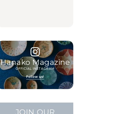
｜グルメ、ショッピン
ワイトビール」で乾
駅周辺、みなとみら
グ、古着ほか
杯！｜料理家・長谷川
い、横浜中華街、和
あかりさんの気取らな
食、洋食ほか
FOOD
FOOD | PR
FOOD
いおもてなし。
Hanako Magazine
OFFICIAL INSTAGRAM
Follow us!
JOIN OUR