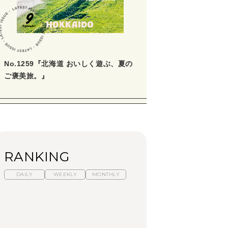
No.1259『北海道 おいしく遊ぶ、夏の
ご褒美旅。』
RANKING
DAILY
WEEKLY
MONTHLY
暑いから食べたくな
【東京近郊】日帰りひ
「来たぞ、トイトレ」|
る。わざわざ行きたい
とり旅スポット5選｜館
弘中綾香の「純度
ラーメン13選｜プロが