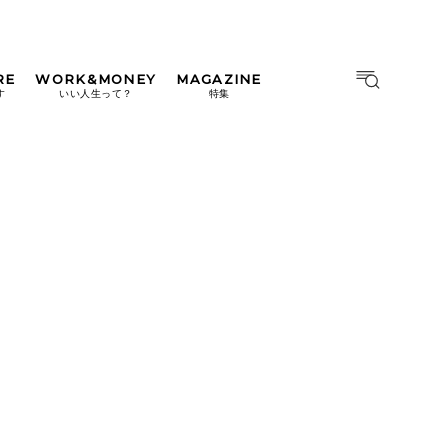
RE
WORK&MONEY
MAGAZINE
MAGAZINE
MOOK
す
いい人生って？
特集
2026年9月号「北海道 おいし
く遊ぶ、夏のご褒美旅。」
2026年8月号『お茶の時間で
す。』
日本橋
#中目黒
#吉祥寺
#横浜
2026年7月号「鎌倉 ローカル
が 教えてくれた 本当の歩き
方。」
2026年6月号「大銀座 トレン
ドが生まれる 新しい一流店
へ。」
2026年5月号「“大好き”に出
会いに。韓国」
2026年4月号「未来をつくる、