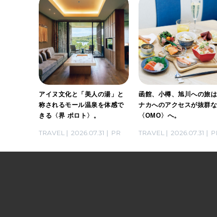
げする、
アイヌ文化と「美人の湯」と
函館、小樽、旭川への旅
トビー
称されるモール温泉を体感で
ナカへのアクセスが抜群
家・長谷
きる〈界 ポロト〉。
〈OMO〉へ。
らないお
03
PR
TRAVEL
2026.07.31
PR
TRAVEL
2026.07.31
P