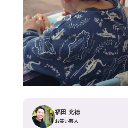
福田 充徳
お笑い芸人