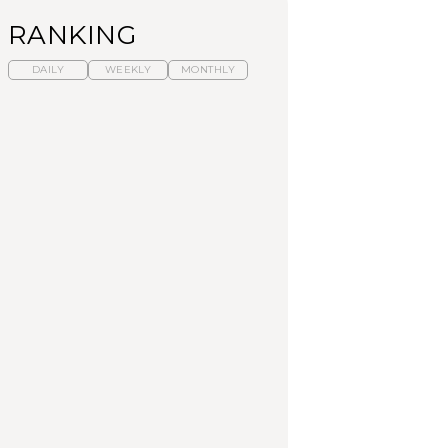
RANKING
DAILY
WEEKLY
MONTHLY
暑いから食べたくな
【東京近郊】日帰りひ
「来たぞ、トイトレ」|
る。わざわざ行きたい
とり旅スポット5選｜館
弘中綾香の「純度
ラーメン13選｜プロが
山、前橋、日光など
100%」～第141回～
選ぶベスト3、大井町の
人気店、ご当地ラーメ
TRAVEL
LEARN
FOOD
ン
No.1259『北海道 おい
No.1259『北海道 おい
【あんこ】一度は食べ
しく遊ぶ、夏のご褒美
しく遊ぶ、夏のご褒美
たい名店13選｜どら焼
旅。』
旅。』
き・おはぎほか
FOOD
いつもの食卓を格上げ
【東京近郊】日帰りひ
「来たぞ、トイトレ」|
する、夏の新定番「ホ
とり旅スポット5選｜館
弘中綾香の「純度
ワイトビール」で乾
山、前橋、日光など
100%」～第141回～
杯！｜料理家・長谷川
あかりさんの気取らな