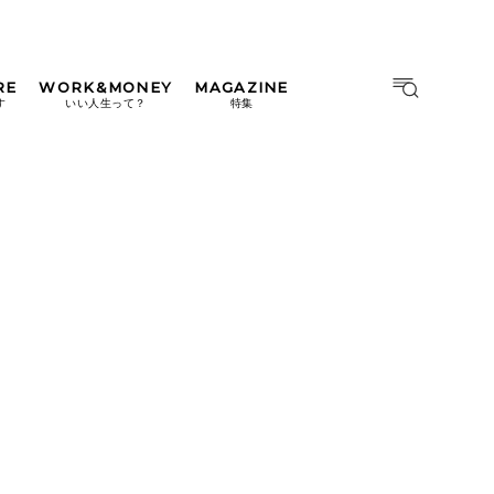
RE
WORK&MONEY
MAGAZINE
MAGAZINE
MOOK
す
いい人生って？
特集
2026年9月号「北海道 おいし
く遊ぶ、夏のご褒美旅。」
2026年8月号『お茶の時間で
す。』
日本橋
#中目黒
#吉祥寺
#横浜
2026年7月号「鎌倉 ローカル
が 教えてくれた 本当の歩き
方。」
2026年6月号「大銀座 トレン
ドが生まれる 新しい一流店
へ。」
2026年5月号「“大好き”に出
会いに。韓国」
2026年4月号「未来をつくる、