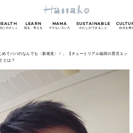
HEALTH
LEARN
MAMA
SUSTAINABLE
CULTU
分にやさしく
知る、考える
ママもいろいろ
わたしができること
自分を耕
POPULAR TAGS
はじめてパパのなんでも〈新発見〉！」 【チュートリアル福田の育児エッ
ととは？
#カフェ
#朝ごはん
#開運
#東京駅
#銀座
#
り
FOLLOW US!