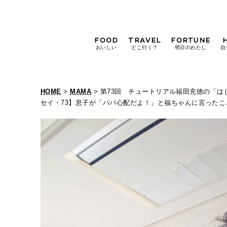
FOOD
TRAVEL
FORTUNE
おいしい
どこ行く？
明日のわたし
自
[12星座別] Weekly
Holoscope
HOME
>
MAMA
> 第73回 チュートリアル福田充徳の「
[12星座別] Monthly
セイ・73】息子が「パパ心配だよ！」と福ちゃんに言ったこ
Holoscope
#手土産
#シュークリーム
#パン
女神まり愛の
タロットメッセージ
#京都
[算命学] 星読みハナコの月巡