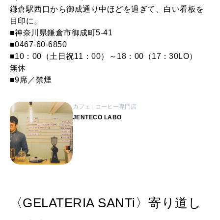
鎌倉駅西口から御成通り中ほどを過ぎて、白い看板を
目印に。
■神奈川県鎌倉市御成町5-41
■0467-60-6850
■10：00（土日祝11：00）～18：00（17：30LO）
無休
■9席／禁煙
カフェ
コーヒー専門店
JENTECO LABO
〈GELATERIA SANTi〉寄り道し