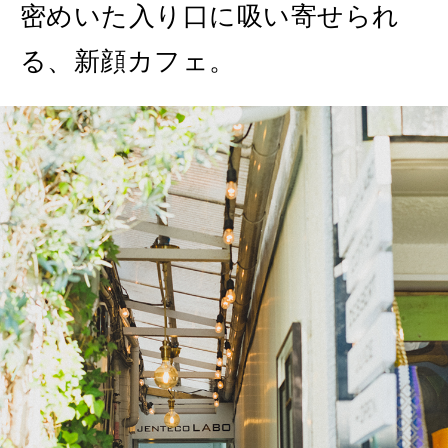
2026年8月号『お茶の時間です。』
密めいた入り口に吸い寄せられ
MAGAZINE
MOOK
る、新顔カフェ。
2026年7月号「鎌倉 ローカルが 教えてくれた 本当の歩き方。」
2026年6月号「大銀座 トレンドが生まれる 新しい一流店へ。」
FOLLOW US!
2026年5月号「“大好き”に出会いに。韓国」
2026年4月号「未来をつくる、学びの教科書。」
2026年3月号「スイーツ予想図 2026」
2026年2月号「良運を掴む 新・開運術。」
2026年1月号「猫がいれば、幸せ」
2025年12月号「お酒の新常識。」