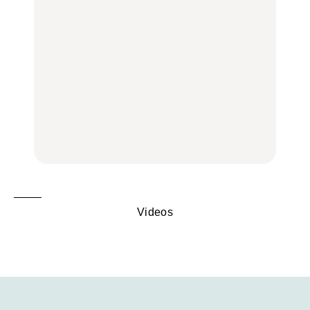
リアのおすすめスポット
く遊ぶ、夏のご褒美
く遊ぶ、夏のご褒美
｜吉祥寺、西荻窪、代々
旅。』
旅。』
木上原、下北沢ほか
FOOD
いつもの食卓を格上げす
【2026年最新】横浜の絶
行列に並んででも食べる
る、夏の新定番「ホワイ
品ランチ29選｜横浜駅周
べし！喜多方ラーメンの
トビール」で乾杯！｜料
辺、みなとみらい、横浜
名店3選
理家・長谷川あかりさん
中華街、和食、洋食ほか
の気取らないおもてな
FOOD
FOOD | PR
FOOD
し。
Videos