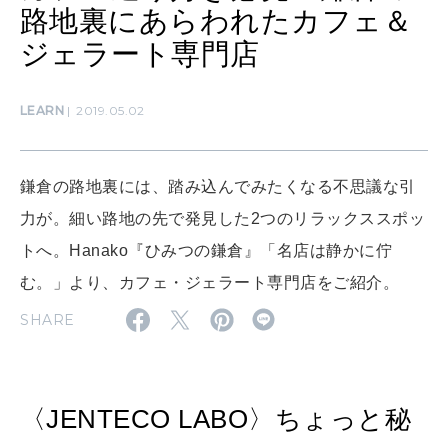
路地裏にあらわれたカフェ＆
SUSTAINABLE
ジェラート専門店
わたしができること
LEARN
2019.05.02
CULTURE
自分を耕す
鎌倉の路地裏には、踏み込んでみたくなる不思議な引
力が。細い路地の先で発見した2つのリラックススポッ
WORK&MONEY
トへ。Hanako『ひみつの鎌倉』「名店は静かに佇
いい人生って？
む。」より、カフェ・ジェラート専門店をご紹介。
SHARE
MAGAZINE
特集
2026年9月号「北海道 おいしく遊ぶ、夏のご褒美旅。」
〈JENTECO LABO〉ちょっと秘