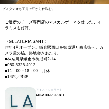
ピスタチオも工房で豆から仕込む。
ご近所のチーズ専門店のマスカルポーネを使ったティ
ラミスも好評。
〈GELATERIA SANTi〉
昨年4月オープン。鎌倉駅西口を御成通り商店街へ。カ
メラ屋の脇、路地突きあたり。
■神奈川県鎌倉市御成町2-14
■050-5326-4912
■11：00～18：00 月休
■14席／禁煙
アイス・ジェラート
GELATERIA SANTi