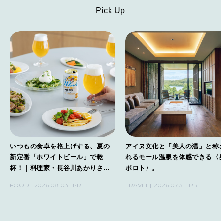
Pick Up
いつもの食卓を格上げする、夏の
アイヌ文化と「美人の湯」と称
新定番「ホワイトビール」で乾
れるモール温泉を体感できる〈
杯！｜料理家・長谷川あかりさん
ポロト〉。
の気取らないおもてなし。
FOOD
2026.08.03
PR
TRAVEL
2026.07.31
PR