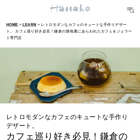
どこ行く？
HOME
>
LEARN
> レトロモダンなカフェのキュートな手作りデザー
FORTUNE
ト。 カフェ巡り好き必見！鎌倉の路地裏にあらわれたカフェ＆ジェラー
明日のわたし
ト専門店
[12星座別] Weekly Holoscope
HEALTH
[12星座別] Monthly Love Holoscope
自分にやさしく
女神まり愛のタロットメッセージ
LEARN
算命学がわかる今月のあなた
知る、考える
レトロモダンなカフェのキュートな手作り
MAMA
デザート。
ママもいろいろ
カフェ巡り好き必見！鎌倉の