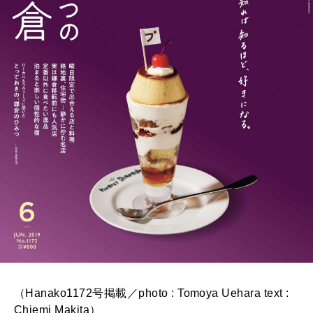
（Hanako1172号掲載／photo : Tomoya Uehara text :
Chiemi Makita）