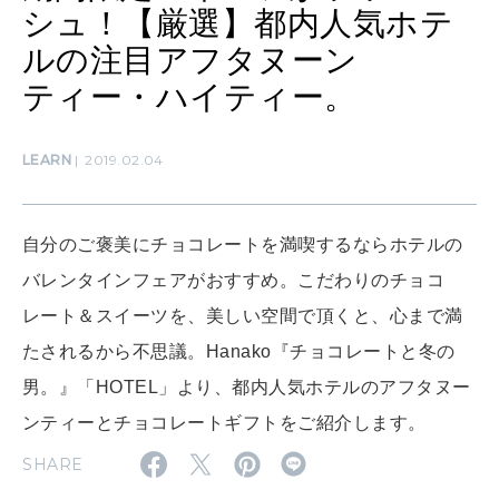
ママもいろいろ
シュ！【厳選】都内人気ホテ
ルの注目アフタヌーン
ティー・ハイティー。
SUSTAINABLE
わたしができること
LEARN
2019.02.04
CULTURE
自分を耕す
自分のご褒美にチョコレートを満喫するならホテルの
バレンタインフェアがおすすめ。こだわりのチョコ
WORK&MONEY
レート＆スイーツを、美しい空間で頂くと、心まで満
いい人生って？
たされるから不思議。Hanako『チョコレートと冬の
男。』「HOTEL」より、都内人気ホテルのアフタヌー
ンティーとチョコレートギフトをご紹介します。
MAGAZINE
特集
SHARE
2026年9月号「北海道 おいしく遊ぶ、夏のご褒美旅。」