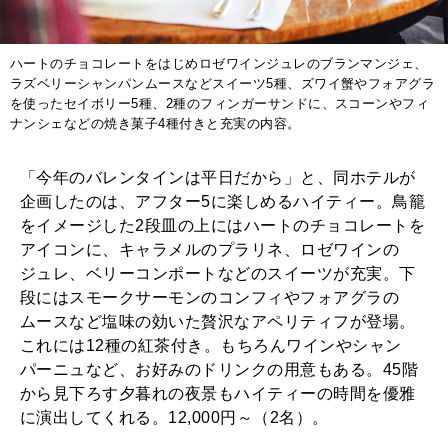
ハートのチョコレートをはじめロゼワインジュレのブランマンジェ、
ラズベリーシャンパンムースなどスイーツ5種、ズワイ蟹やフォアグラ
を使ったセイボリー5種、2種のフィンガーサンドに、スコーンやフィ
ナンシェなどの焼き菓子4種付きと充実の内容。
「今年のバレンタインは平日だから」と、同ホテルが
企画したのは、アフター5に楽しめるハイティー。鳥籠
をイメージした2段皿の上にはハートのチョコレートを
アイコンに、キャラメルのプラリネ、ロゼワインの
ジュレ、ベリーコンポートなどのスイーツが充実。下
段にはスモークサーモンのコンフィやフォアグラの
ムースなど塩味の効いた贅沢なアペリティフが登場。
これには12種の紅茶付き。もちろんワインやシャン
パーニュなど、お好みのドリンクの用意もある。45階
から見下ろす夕暮れの夜景もハイティーの時間を優雅
に演出してくれる。12,000円～（2名）。