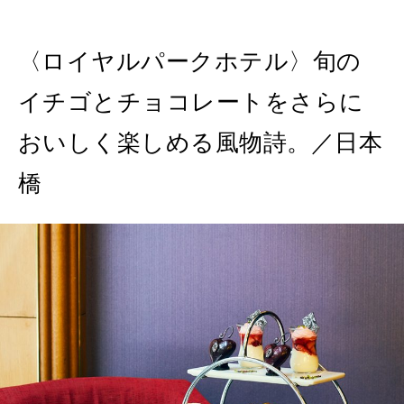
2026年8月号『お茶の時間です。』
〈ロイヤルパークホテル〉旬の
MAGAZINE
MOOK
2026年7月号「鎌倉 ローカルが 教えてくれた 本当の歩き方。」
イチゴとチョコレートをさらに
2026年6月号「大銀座 トレンドが生まれる 新しい一流店へ。」
おいしく楽しめる風物詩。／日本
FOLLOW US!
2026年5月号「“大好き”に出会いに。韓国」
橋
2026年4月号「未来をつくる、学びの教科書。」
2026年3月号「スイーツ予想図 2026」
2026年2月号「良運を掴む 新・開運術。」
2026年1月号「猫がいれば、幸せ」
2025年12月号「お酒の新常識。」