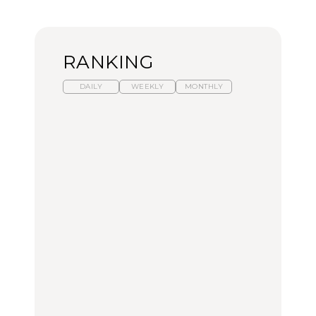
RANKING
DAILY
WEEKLY
MONTHLY
暑いから食べたくなる。
【東京近郊】日帰りひと
「来たぞ、トイトレ」|
わざわざ行きたいラーメ
り旅スポット5選｜館
弘中綾香の「純度
ン13選｜プロが選ぶベス
山、前橋、日光など
100%」～第141回～
ト3、大井町の人気店、
ご当地ラーメン
TRAVEL
LEARN
FOOD
No.1259『北海道 おいし
No.1259『北海道 おいし
【あんこ】一度は食べた
く遊ぶ、夏のご褒美
く遊ぶ、夏のご褒美
い名店13選｜どら焼き・
旅。』
旅。』
おはぎほか
FOOD
いつもの食卓を格上げす
【東京近郊】日帰りひと
「来たぞ、トイトレ」|
る、夏の新定番「ホワイ
り旅スポット5選｜館
弘中綾香の「純度