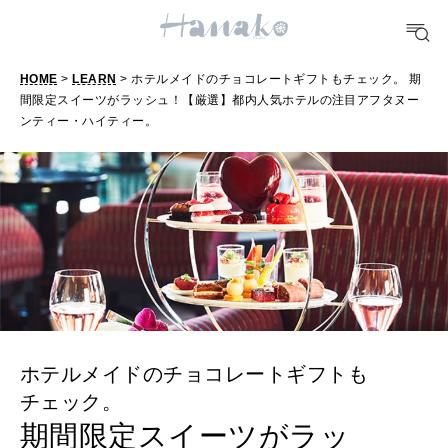
TRAVEL
どこ行く？
HOME
>
LEARN
> ホテルメイドのチョコレートギフトもチェック。 期
間限定スイーツがラッシュ！【厳選】都内人気ホテルの注目アフタヌー
ンティー・ハイティー。
FORTUNE
明日のわたし
[12星座別] Weekly Holoscope
HEALTH
[12星座別] Monthly Love Holoscope
自分にやさしく
女神まり愛のタロットメッセージ
LEARN
算命学がわかる今月のあなた
知る、考える
ホテルメイドのチョコレートギフトも
チェック。
期間限定スイーツがラッ
MAMA