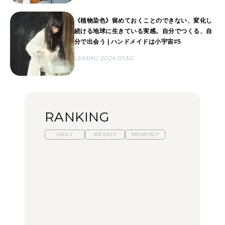
《植物染色》留めておくことのできない、変化し
続ける地球に生きている実感。自分でつくる、自
分で出会う | ハンドメイドは小宇宙#5
LEARN
2024.01.30
RANKING
DAILY
WEEKLY
MONTHLY
暑いから食べたくなる。
「来たぞ、トイトレ」|
「来たぞ、トイトレ」|
わざわざ行きたいラーメ
弘中綾香の「純度
弘中綾香の「純度
ン13選｜プロが選ぶベス
100%」～第141回～
100%」～第141回～
ト3、大井町の人気店、
ご当地ラーメン
LEARN
LEARN
FOOD