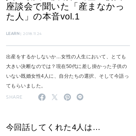
座談会で聞いた「産まなかっ
た人」の本音vol.1
SUSTAINABLE
わたしができること
LEARN
2018.11.24
CULTURE
出産をするかしないか…女性の人生において、とても
自分を耕す
大きい決断なのでは？現在50代に差し掛かった子供の
いない既婚女性4人に、自分たちの選択、そして今語っ
WORK&MONEY
てもらいました。
いい人生って？
SHARE
MAGAZINE
特集
今回話してくれた4人は…
2026年9月号「北海道 おいしく遊ぶ、夏のご褒美旅。」