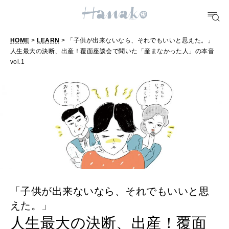
TRAVEL
どこ行く？
HOME
>
LEARN
> 「子供が出来ないなら、それでもいいと思えた。」
人生最大の決断、出産！覆面座談会で聞いた「産まなかった人」の本音
FORTUNE
vol.1
明日のわたし
[12星座別] Weekly Holoscope
HEALTH
[12星座別] Monthly Love Holoscope
自分にやさしく
女神まり愛のタロットメッセージ
LEARN
算命学がわかる今月のあなた
知る、考える
「子供が出来ないなら、それでもいいと思
えた。」
MAMA
人生最大の決断、出産！覆面
ママもいろいろ