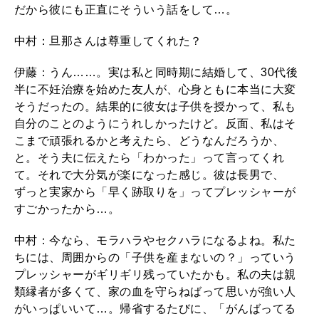
だから彼にも正直にそういう話をして…。
中村：旦那さんは尊重してくれた？
伊藤：うん……。実は私と同時期に結婚して、30代後
半に不妊治療を始めた友人が、心身ともに本当に大変
そうだったの。結果的に彼女は子供を授かって、私も
自分のことのようにうれしかったけど。反面、私はそ
こまで頑張れるかと考えたら、どうなんだろうか、
と。そう夫に伝えたら「わかった」って言ってくれ
て。それで大分気が楽になった感じ。彼は長男で、
ずっと実家から「早く跡取りを」ってプレッシャーが
すごかったから…。
中村：今なら、モラハラやセクハラになるよね。私た
ちには、周囲からの「子供を産まないの？」っていう
プレッシャーがギリギリ残っていたかも。私の夫は親
類縁者が多くて、家の血を守らねばって思いが強い人
がいっぱいいて…。帰省するたびに、「がんばってる