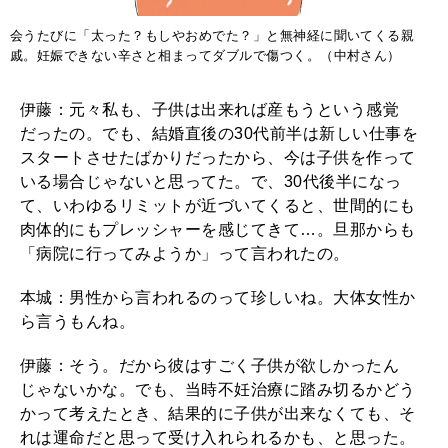
会うたびに「太った？もしやおめでた？」と無神経に聞いてくる親
戚。妊娠できない辛さと相まってダブルで傷つく。（中村さん）
伊藤：元々私も、子供は出来れば産もうという感覚
だったの。でも、結婚直後の30代前半は新しい仕事を
スタートさせたばかりだったから、今は子供を作って
いる場合じゃないと思ってた。で、30代後半になっ
て、いわゆるリミットが近づいてくると、世間的にも
肉体的にもプレッシャーを感じてきて…。旦那からも
「病院に行ってみようか」って言われたの。
本城：男性から言われるのって珍しいね。大体女性か
ら言うもんね。
伊藤：そう。だから彼はすごく子供が欲しかったん
じゃないかな。でも、当時不妊治療に踏み切るかどう
かって考えたとき、結果的に子供が出来なくても、そ
れは運命だと思って受け入れられるかも、と思った。