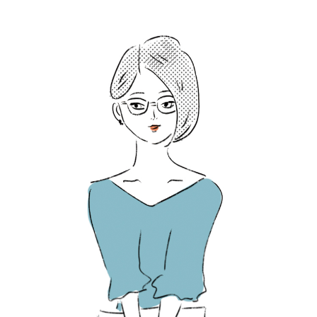
2026年8月号『お茶の時間です。』
MAGAZINE
MOOK
2026年7月号「鎌倉 ローカルが 教えてくれた 本当の歩き方。」
2026年6月号「大銀座 トレンドが生まれる 新しい一流店へ。」
FOLLOW US!
2026年5月号「“大好き”に出会いに。韓国」
2026年4月号「未来をつくる、学びの教科書。」
2026年3月号「スイーツ予想図 2026」
2026年2月号「良運を掴む 新・開運術。」
2026年1月号「猫がいれば、幸せ」
2025年12月号「お酒の新常識。」