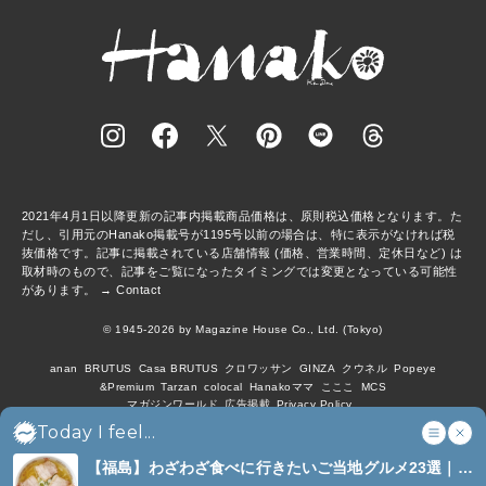
2021年4月1日以降更新の記事内掲載商品価格は、原則税込価格となります。た
だし、引用元のHanako掲載号が1195号以前の場合は、特に表示がなければ税
抜価格です。記事に掲載されている店舗情報 (価格、営業時間、定休日など) は
取材時のもので、記事をご覧になったタイミングでは変更となっている可能性
があります。 →
Contact
© 1945-2026 by Magazine House Co., Ltd. (Tokyo)
anan
BRUTUS
Casa BRUTUS
クロワッサン
GINZA
クウネル
Popeye
&Premium
Tarzan
colocal
Hanakoママ
こここ
MCS
マガジンワールド
広告掲載
Privacy Policy
Today I feel...
【福島】わざわざ食べに行きたいご当地グルメ23選｜