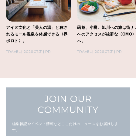
アイヌ文化と「美人の湯」と称さ
函館、小樽、旭川への旅は街ナ
れるモール温泉を体感できる〈界
へのアクセスが抜群な〈OMO
ポロト〉。
へ。
TRAVEL
2026.07.31
PR
TRAVEL
2026.07.31
PR
JOIN OUR
COMMUNITY
編集後記やイベント情報などここだけのニュースをお届けしま
す。