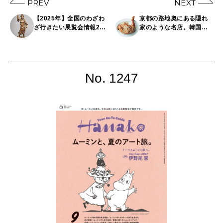
PREV
NEXT
【2025年】全国のわざわ
京都の路地奥にある隠れ
ざ行きたい展覧会情報22
家のような名店。韓国角
選
打ち〈ジャスト食品〉
No. 1247