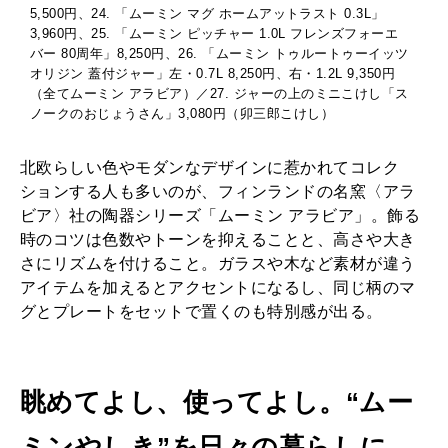
5,500円、24. 「ムーミン マグ ホームアットラスト 0.3L」
3,960円、25. 「ムーミン ピッチャー 1.0L フレンズフォーエ
バー 80周年」8,250円、26. 「ムーミン トゥルートゥーイッツ
オリジン 蓋付ジャー」左・0.7L 8,250円、右・1.2L 9,350円
（全てムーミン アラビア）／27. ジャーの上のミニこけし「ス
ノークのおじょうさん」3,080円（卯三郎こけし）
北欧らしい色やモダンなデザインに惹かれてコレク
ションする人も多いのが、フィンランドの名窯〈アラ
ビア〉社の陶器シリーズ「ムーミン アラビア」。飾る
時のコツは色数やトーンを抑えることと、高さや大き
さにリズムを付けること。ガラスや木など素材が違う
アイテムを加えるとアクセントになるし、同じ柄のマ
グとプレートをセットで置くのも特別感が出る。
眺めてよし、使ってよし。“ムー
ミンやしき”を日々の暮らしに。