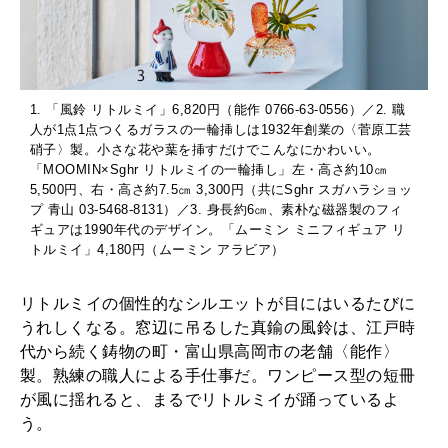
1. 「風鈴 リトルミイ」6,820円（能作 0766-63-0556）／2. 職
人が1点1点つくるガラスの一輪挿しは1932年創業の〈菅原工芸
硝子〉製。小さな花や葉を挿すだけでこんなにかわいい。
「MOOMIN×Sghr リトルミイの一輪挿し」左・高さ約10㎝
5,500円、右・高さ約7.5㎝ 3,300円（共にSghr スガハラショッ
プ 青山 03-5468-8131）／3. 身長約6㎝、素朴な磁器製のフィ
ギュアは1990年代のデザイン。「ムーミン ミニフィギュア リ
トルミイ」4,180円（ムーミン アラビア）
リトルミイの個性的なシルエットが目にはいるたびに
うれしくなる。窓辺に吊るした真鍮の風鈴は、江戸時
代から続く鋳物の町・富山県高岡市の老舗〈能作〉
製。熟練の職人による手仕事だ。ワンピース型の短冊
が風に揺れると、まるでリトルミイが踊っているよ
う。