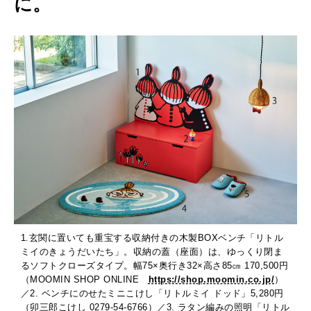
に。
1.玄関に置いても重宝する収納付きの木製BOXベンチ「リトル
ミイのきょうだいたち」。収納の蓋（座面）は、ゆっくり閉ま
るソフトクローズタイプ。幅75×奥行き32×高さ85㎝ 170,500円
（MOOMIN SHOP ONLINE
https://shop.moomin.co.jp/
）
／2. ベンチにのせたミニこけし「リトルミイ ドッド」5,280円
（卯三郎こけし 0279-54-6766）／3. ラタン編みの照明「リトル