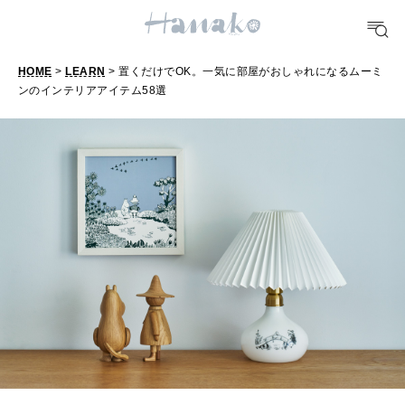
HEALTH
[12星座別] Monthly Love Holoscope
自分にやさしく
女神まり愛のタロットメッセージ
HOME
>
LEARN
> 置くだけでOK。一気に部屋がおしゃれになるムーミ
LEARN
ンのインテリアアイテム58選
置
算命学がわかる今月のあなた
知る、考える
く
だ
MAMA
け
ママもいろいろ
で
O
SUSTAINABLE
K
わたしができること
。
一
CULTURE
気
自分を耕す
に