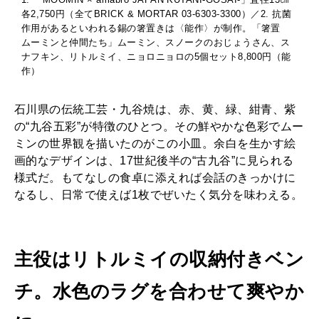
各2,750円（全てBRICK & MORTAR 03-6303-3300）／2. 抗菌
作用があるといわれる錫の箸置きは〈能作〉が制作。「箸置
ムーミンと仲間たち」ムーミン、スノークのおじょうさん、ス
ナフキン、リトルミイ、ニョロニョロの5個セット8,800円（能
作）
石川県の伝統工芸・九谷焼は、赤、黄、緑、紺青、紫
の“九谷五彩”が特徴のひとつ。その鮮やかな色彩でムー
ミンの世界観を描いたのがこの小皿。余白を生かす絵
画的なデザインは、17世紀後半の“古九谷”に見られる
様式だ。もてなしの食卓に添えれば会話のきっかけに
なるし、日常で使えば1枚でぜいたく気分を味わえる。
主役はリトルミイの収納付きベン
チ。水色のラグを合わせて爽やか