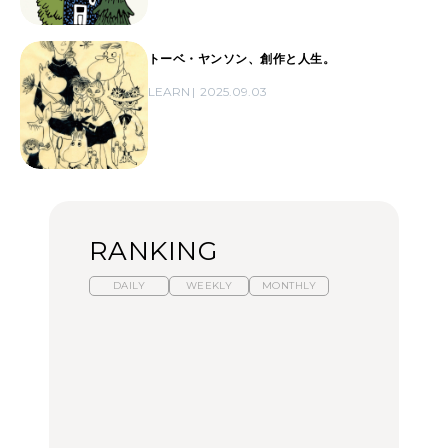
トーベ・ヤンソン、創作と人生。
LEARN
2025.09.03
RANKING
DAILY
WEEKLY
MONTHLY
【福島】わざわざ食べに
暑いから食べたくなる。
「来たぞ、トイトレ」|
行きたいご当地グルメ23
わざわざ行きたいラーメ
弘中綾香の「純度
選｜ラーメン、餃子、そ
ン13選｜プロが選ぶベス
100%」～第141回～
ばほか
ト3、大井町の人気店、
ご当地ラーメン
FOOD
LEARN
FOOD