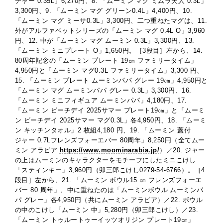
チャー 0.35L」6,270円、8. 「ムーミン マグ ミムラ夫人 0.3L」
3,300円、9. 「ムーミン マグ グリーン0.4L」4,400円、10.
「ムーミン マグ ミーサ0.3L」3,300円、二つ重ねたマグは、11.
外がアルファベットシリーズの「ムーミン マグ 0.4L O」3,960
円、12. 中が「ムーミン マグ ムーミン 0.3L」3,300円、13.
「ムーミン ミニプレート O」1,650円。［3段目］左から、14.
80周年記念の「ムーミン プレート 19㎝ ファミリータイム」
4,950円と「ムーミン マグ0.3L ファミリータイム」3,300 円、
15. 「ムーミン プレート ムーミンパパ グレー 19㎝」4,950円と
「ムーミン マグ ムーミンパパ グレー 0.3L」3,300円、16.
「ムーミン ミニフィギュア ムーミンパパ」4,180円、17.
「ムーミン ビーチデイ 2025サマー プレート19㎝」と「ムーミ
ン ビーチデイ 2025サマー マグ0.3L」各4,950円、18. 「ムーミ
ン キッチンタオル」2 枚組4,180 円、19. 「ムーミン 蓋付
ジャー 0.7Lフレンズフォーエバー 80周年」8,250円（全てムー
ミン アラビア
https://www.moominarabia.jp/
）／20. ジャー
の上はムーミンのキャラクターをモチーフにしたミニこけし
「スティンキー」3,960円（卯三郎こけし0279-54-6766）。［4
段目］左から、21. 「ムーミン ボウル15 ㎝ フレンズフォーエ
バー 80 周年」、中に重ねたのは「ムーミンボウル ムーミンパ
パ グレー」各4,950円（共にムーミン アラビア）／22. ボウル
の中のこけし「ムーミン 中」5,280円（卯三郎こけし）／23.
「ムーミン トゥルートゥーイッツオリジン プレート19㎝」