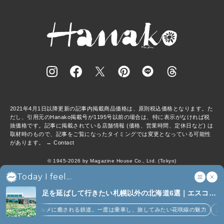
2021年4月1日以降更新の記事内掲載商品価格は、原則税込価格となります。た
だし、引用元のHanako掲載号が1195号以前の場合は、特に表示がなければ税
抜価格です。記事に掲載されている店舗情報 (価格、営業時間、定休日など) は
取材時のもので、記事をご覧になったタイミングでは変更となっている可能性
があります。 →
Contact
© 1945-2026 by Magazine House Co., Ltd. (Tokyo)
Today I feel...
anan
BRUTUS
Casa BRUTUS
クロワッサン
GINZA
クウネル
Popeye
&Premium
Tarzan
colocal
Hanakoママ
こここ
MCS
足を延ばして行きたい札幌以外の北海道6選｜エスコン
マガジンワールド
広告掲載
Privacy Policy
フィールド、花咲線、ニセコほか (6)
景とグルメに癒される鉄道。一度は乗車し、旅してみたい花咲線の魅力
ニセコの夏