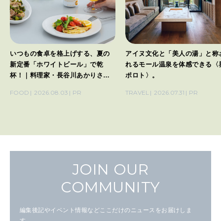
いつもの食卓を格上げする、夏の
アイヌ文化と「美人の湯」と称
新定番「ホワイトビール」で乾
れるモール温泉を体感できる〈
杯！｜料理家・長谷川あかりさん
ポロト〉。
の気取らないおもてなし。
FOOD
2026.08.03
PR
TRAVEL
2026.07.31
PR
JOIN OUR
COMMUNITY
編集後記やイベント情報などここだけのニュースをお届けしま
す。