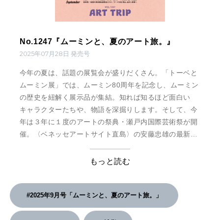
No.1247『ムーミンと、夏のアート旅。』
2025年07月28日 発売号
今年の夏は、話題の展覧会が盛りだくさん。「トーベと
ムーミン展」では、ムーミン80周年を記念し、ムーミン
の歴史を紐解く展示品が集結。知れば知るほど面白い
キャラクターたちや、物語を深掘りします。そして、今
年は３年に１度のアートの祭典・瀬戸内国際芸術祭が開
催。〈ベネッセアートサイト直島〉の安藤忠雄の最新建
築や、新作のアート、定番の人気作品まで紹介します。
ほかにもアートで盛り上がる３都市、岡山・前橋・金沢
もっと読む
や、旅の目的地にしたい全国の展覧会や美術館も。夏休
みに、アートを求めて旅しませんか？
#2025年9月号「ムーミンと、夏のアート旅。」