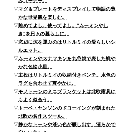
みコーナー。
ン
2026年4月号「未来をつくる、学びの教科書。」
▽
マグ＆プレートをディスプレイして物語の豊
の
かな世界観を楽しむ。
2026年3月号「スイーツ予想図 2026」
イ
▽
眺めてよし、使ってよし。“ムーミンやし
ン
2026年2月号「良運を掴む 新・開運術。」
き”を日々の暮らしに。
テ
▽
窓辺に涼を運ぶのはリトルミイの愛らしいシ
2026年1月号「猫がいれば、幸せ」
リ
ルエット。
▽
ムーミンやスナフキンを九谷焼で表した鮮や
ア
2025年12月号「お酒の新常識。」
かな色絵小皿。
ア
▽
主役はリトルミイの収納付きベンチ。水色の
イ
ラグを合わせて爽やかに。
テ
▽
モノトーンのミニブランケットは北欧家具に
ム
もよく似合う。
5
▽
トーベ・ヤンソンのドローイングが刻まれた
北欧の名作スツール。
8
▽
静かなトーンや淡い色が醸し出す、清らかで
選