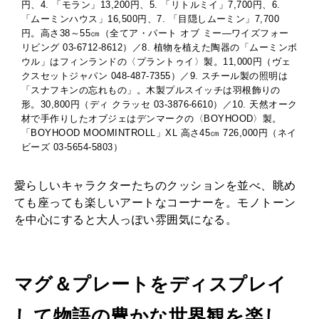
円、4. 「モラン」13,200円、5. 「リトルミイ」7,700円、6.
「ムーミンハウス」16,500円、7. 「目隠しムーミン」7,700
円。高さ38～55㎝（全てア・パート オブ ミー―ワイズフォー
リビング 03-6712-8612）／8. 植物を植えた陶器の「ムーミンボ
ウル」はフィンランドの〈プラントゥイ〉製。11,000円（ヴェ
クスセットジャパン 048-487-7355）／9. スチール製の照明は
「スナフキンの忘れもの」。木製プルスイッチは羽根飾りの
形。30,800円（ディ クラッセ 03-3876-6610）／10. 天然オーク
材で手作りしたオブジェはデンマークの〈BOYHOOD〉製。
「BOYHOOD MOOMINTROLL」XL 高さ45㎝ 726,000円（ネイ
ビーズ 03-5654-5803）
愛らしいキャラクターたちのクッションを並べ、眺め
ても座っても楽しいアートなコーナーを。モノトーン
を中心にすると大人っぽい雰囲気になる。
マグ＆プレートをディスプレイ
して物語の豊かな世界観を楽し