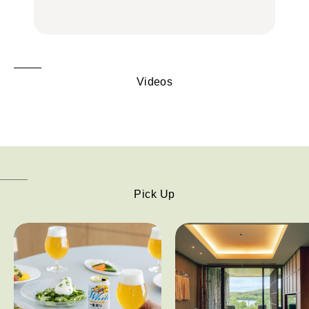
FOOD
FOOD | PR
FOOD
し。
Videos
Pick Up