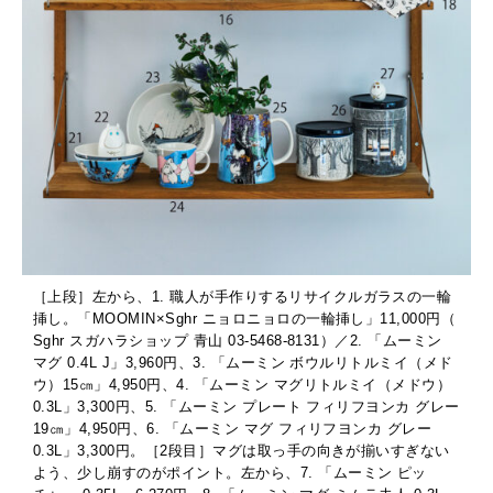
［上段］左から、1. 職人が手作りするリサイクルガラスの一輪
挿し。「MOOMIN×Sghr ニョロニョロの一輪挿し」11,000円（
Sghr スガハラショップ 青山 03-5468-8131）／2. 「ムーミン
マグ 0.4L J」3,960円、3. 「ムーミン ボウルリトルミイ（メド
ウ）15㎝」4,950円、4. 「ムーミン マグリトルミイ（メドウ）
0.3L」3,300円、5. 「ムーミン プレート フィリフヨンカ グレー
19㎝」4,950円、6. 「ムーミン マグ フィリフヨンカ グレー
0.3L」3,300円。［2段目］マグは取っ手の向きが揃いすぎない
よう、少し崩すのがポイント。左から、7. 「ムーミン ピッ