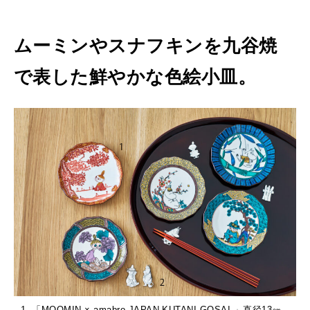
ムーミンやスナフキンを九谷焼
で表した鮮やかな色絵小皿。
1. 「MOOMIN × amabro JAPAN KUTANI-GOSAI-」直径13㎝