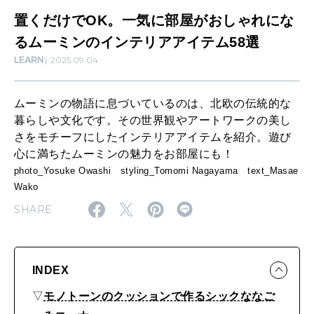
部
置くだけでOK。一気に部屋がおしゃれにな
WORK&MONEY
屋
るムーミンのインテリアアイテム58選
いい人生って？
LEARN
2025.09.04
が
お
ムーミンの物語に息づいているのは、北欧の伝統的な
MAGAZINE
し
暮らしや文化です。その世界観やアートワークの美し
特集
ゃ
さをモチーフにしたインテリアアイテムを紹介。遊び
心に満ちたムーミンの魅力をお部屋にも！
れ
2026年9月号「北海道 おいしく遊ぶ、夏のご褒美旅。」
photo_Yosuke Owashi styling_Tomomi Nagayama text_Masae
に
Wako
2026年8月号『お茶の時間です。』
な
SHARE
MAGAZINE
MOOK
2026年7月号「鎌倉 ローカルが 教えてくれた 本当の歩き方。」
る
ム
2026年6月号「大銀座 トレンドが生まれる 新しい一流店へ。」
ー
INDEX
FOLLOW US!
2026年5月号「“大好き”に出会いに。韓国」
ミ
▽
モノトーンのクッションで作るシックななご