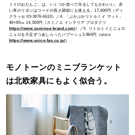
ミイのおだんご」は、いくつか並べて吊るしてもかわいい。赤
い革のリボンはコードの長さ調節にも使える。17,600円（ディ
クラッセ 03-3876-6610）／4. 「ぷかぷかリトルミイ マット」
48×90㎝ 14,300円（スミノエ インテリア プロダクツ
https://www.suminoe-brand.com/
）／5. リトルミイとニョロ
ニョロを片足ずつあしらったバブーシュ3,960円（unico
https://www.unico-fan.co.jp/
）
モノトーンのミニブランケット
は北欧家具にもよく似合う。