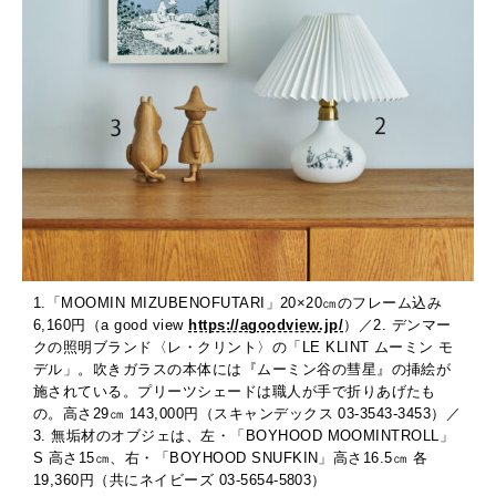
1.「MOOMIN MIZUBENOFUTARI」20×20㎝のフレーム込み
6,160円（a good view
https://agoodview.jp/
）／2. デンマー
クの照明ブランド〈レ・クリント〉の「LE KLINT ムーミン モ
デル」。吹きガラスの本体には『ムーミン谷の彗星』の挿絵が
施されている。プリーツシェードは職人が手で折りあげたも
の。高さ29㎝ 143,000円（スキャンデックス 03-3543-3453）／
3. 無垢材のオブジェは、左・「BOYHOOD MOOMINTROLL」
S 高さ15㎝、右・「BOYHOOD SNUFKIN」高さ16.5㎝ 各
19,360円（共にネイビーズ 03-5654-5803）