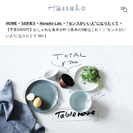
HEALTH
[12星座別] Monthly Love Holoscope
自分にやさしく
HOME
>
SERIES
>
Hanako Lab.
>
“センスがいい人”になりたくて
>
女神まり愛のタロットメッセージ
【予算3000円】おしゃれな食卓が叶う基本の5枚はこれ！｜“センスがい
【
LEARN
い人”になりたくて Vol.1
算命学がわかる今月のあなた
予
知る、考える
算
3
MAMA
0
ママもいろいろ
0
0
SUSTAINABLE
円
わたしができること
】
お
CULTURE
し
自分を耕す