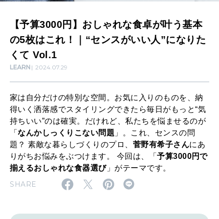
ゃ
【予算3000円】おしゃれな食卓が叶う基本
れ
WORK&MONEY
の5枚はこれ！｜“センスがいい人”になりた
な
いい人生って？
くて Vol.1
食
LEARN
2024.07.29
卓
MAGAZINE
が
特集
家は自分だけの特別な空間。お気に入りのものを、納
叶
得いく洒落感でスタイリングできたら毎日がもっと“気
2026年9月号「北海道 おいしく遊ぶ、夏のご褒美旅。」
持ちいい”のは確実。だけれど、私たちを悩ませるのが
う
「
なんかしっくりこない問題
」。これ、センスの問
基
2026年8月号『お茶の時間です。』
題？ 素敵な暮らしづくりのプロ、
菅野有希子さん
にあ
本
りがちお悩みをぶつけます。 今回は、「
予算3000円で
MAGAZINE
MOOK
2026年7月号「鎌倉 ローカルが 教えてくれた 本当の歩き方。」
揃えるおしゃれな食器選び
」がテーマです。
の
SHARE
2026年6月号「大銀座 トレンドが生まれる 新しい一流店へ。」
5
枚
FOLLOW US!
2026年5月号「“大好き”に出会いに。韓国」