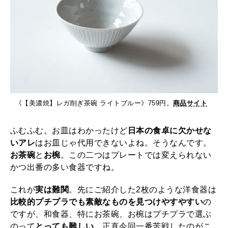
《【美濃焼】レガ削ぎ茶碗 ライトブルー》759円。
商品サイト
ふむふむ。お皿はわかったけど
日本の食卓に欠かせな
いアレ
はお皿じゃ代用できないよね。そうなんです。
お茶碗
と
お椀
。この二つはプレートでは変えられない
かつ出番の多い食器ですね。
これが
実は難関
。先にご紹介した2枚のような洋食器は
比較的プチプラでも素敵なものを見つけやすやすい
の
ですが、和食器、特にお茶碗、お椀はプチプラで選ぶ
のって
とっても難しい
。正直今回一番苦戦したのがこ