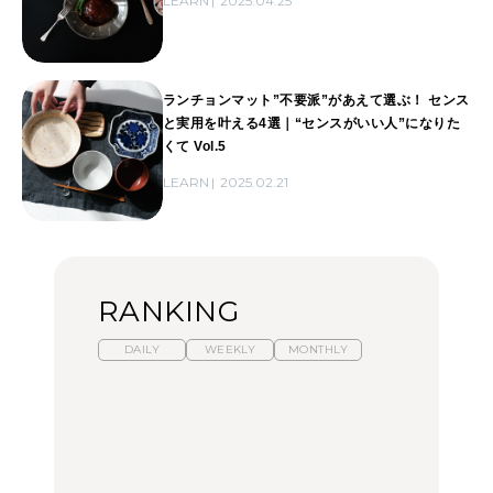
LEARN
2025.04.25
ランチョンマット”不要派”があえて選ぶ！ センス
と実用を叶える4選｜“センスがいい人”になりた
くて Vol.5
LEARN
2025.02.21
RANKING
DAILY
WEEKLY
MONTHLY
暑いから食べたくなる。
【東京近郊】日帰りひと
「来たぞ、トイトレ」|
わざわざ行きたいラーメ
り旅スポット5選｜館
弘中綾香の「純度
ン13選｜プロが選ぶベス
山、前橋、日光など
100%」～第141回～
ト3、大井町の人気店、