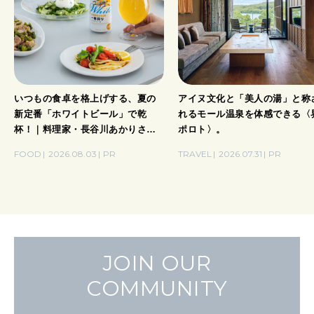
いつもの食卓を格上げする、夏の
アイヌ文化と「美人の湯」と称
新定番「ホワイトビール」で乾
れるモール温泉を体感できる〈
杯！｜料理家・長谷川あかりさん
ポロト〉。
の気取らないおもてなし。
FOOD
2026.08.03
PR
TRAVEL
2026.07.31
PR
JOIN OUR
COMMUNITY