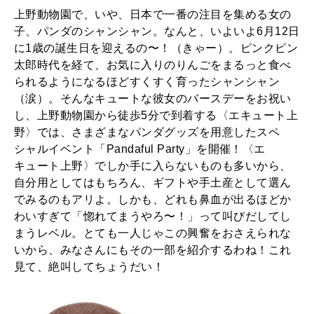
上野動物園で、いや、日本で一番の注目を集める女の
子、パンダのシャンシャン。なんと、いよいよ6月12日
に1歳の誕生日を迎えるの〜！（きゃー）。ピンクピン
太郎時代を経て、お気に入りのりんごをまるっと食べ
られるようになるほどすくすく育ったシャンシャン
（涙）。そんなキュートな彼女のバースデーをお祝い
し、上野動物園から徒歩5分で到着する〈エキュート上
野〉では、さまざまなパンダグッズを用意したスペ
シャルイベント「Pandaful Party」を開催！〈エ
キュート上野〉でしか手に入らないものも多いから、
自分用としてはもちろん、ギフトや手土産として選ん
でみるのもアリよ。しかも、どれも鼻血が出るほどか
わいすぎて「惚れてまうやろ〜！」って叫びだしてし
まうレベル。とても一人じゃこの興奮をおさえられな
いから、みなさんにもその一部を紹介するわね！これ
見て、絶叫してちょうだい！