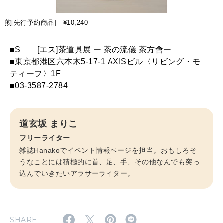
煎[先行予約商品] ¥10,240
■Sゝゝ[エス]茶道具展 ー 茶の流儀 茶方會ー
■東京都港区六本木5-17-1 AXISビル〈リビング・モ
ティーフ〉1F
■03-3587-2784
道玄坂 まりこ
フリーライター
雑誌Hanakoでイベント情報ページを担当。おもしろそ
うなことには積極的に首、足、手、その他なんでも突っ
込んでいきたいアラサーライター。
SHARE