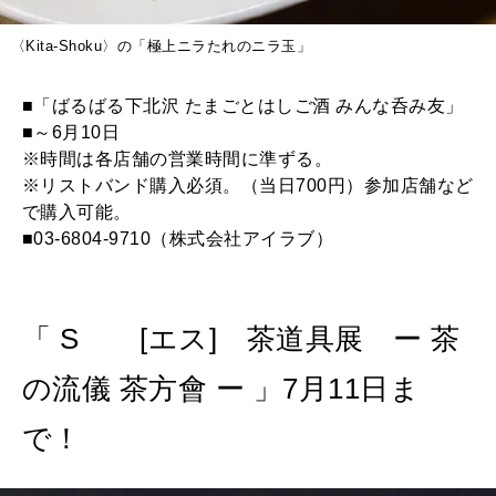
〈Kita-Shoku〉の「極上ニラたれのニラ玉」
■「ばるばる下北沢 たまごとはしご酒 みんな呑み友」
■～6月10日
※時間は各店舗の営業時間に準ずる。
※リストバンド購入必須。（当日700円）参加店舗など
で購入可能。
■03-6804-9710（株式会社アイラブ）
「 Sゝゝ[エス] 茶道具展 ー 茶
の流儀 茶方會 ー 」7月11日ま
で！