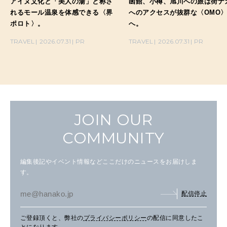
アイヌ文化と「美人の湯」と称さ
函館、小樽、旭川への旅は街ナ
れるモール温泉を体感できる〈界
へのアクセスが抜群な〈OMO
ポロト〉。
へ。
TRAVEL
2026.07.31
PR
TRAVEL
2026.07.31
PR
JOIN OUR
COMMUNITY
編集後記やイベント情報などここだけのニュースをお届けしま
す。
配信停止
ご登録頂くと、弊社の
プライバシーポリシー
の配信に同意したこ