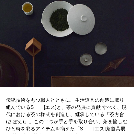
伝統技術をもつ職人とともに、生活道具の創造に取り
組んでいるSゝゝ[エス]と、茶の発展に貢献 すべく、現
代における茶の様式を創造し、継承している「茶方會
(さぼえ)」。この二つが手と手を取り合い、茶を愉しむ
ひと時を彩るアイテムを揃えた「Sゝゝ[エス]茶道具展