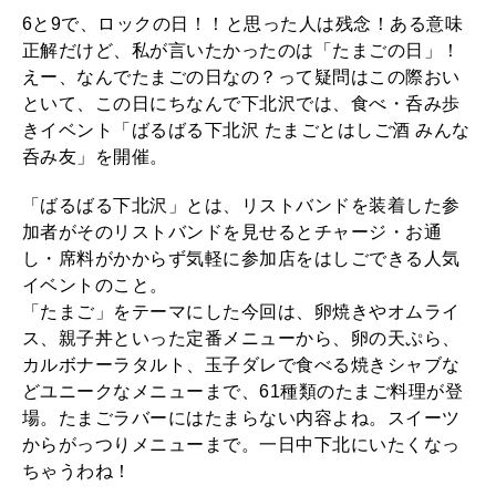
6と9で、ロックの日！！と思った人は残念！ある意味
正解だけど、私が言いたかったのは「たまごの日」！
えー、なんでたまごの日なの？って疑問はこの際おい
といて、この日にちなんで下北沢では、食べ・呑み歩
きイベント「ばるばる下北沢 たまごとはしご酒 みんな
呑み友」を開催。
「ばるばる下北沢」とは、リストバンドを装着した参
加者がそのリストバンドを見せるとチャージ・お通
し・席料がかからず気軽に参加店をはしごできる人気
イベントのこと。
「たまご」をテーマにした今回は、卵焼きやオムライ
ス、親子丼といった定番メニューから、卵の天ぷら、
カルボナーラタルト、玉子ダレで食べる焼きシャブな
どユニークなメニューまで、61種類のたまご料理が登
場。たまごラバーにはたまらない内容よね。スイーツ
からがっつりメニューまで。一日中下北にいたくなっ
ちゃうわね！