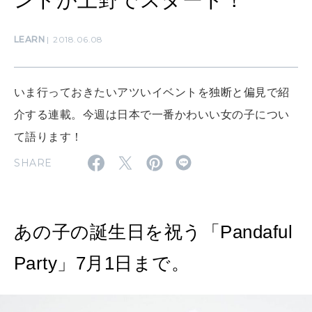
ントが上野でスタート！
LEARN
2018.06.08
CULTURE
自分を耕す
いま行っておきたいアツいイベントを独断と偏見で紹
介する連載。今週は日本で一番かわいい女の子につい
WORK&MONEY
いい人生って？
て語ります！
SHARE
MAGAZINE
特集
あの子の誕生日を祝う「Pandaful
2026年9月号「北海道 おいしく遊ぶ、夏のご褒美旅。」
Party」7月1日まで。
2026年8月号『お茶の時間です。』
MAGAZINE
MOOK
2026年7月号「鎌倉 ローカルが 教えてくれた 本当の歩き方。」