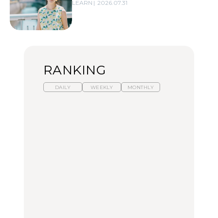
LEARN
2026.07.31
RANKING
DAILY
WEEKLY
MONTHLY
暑いから食べたくなる。
「来たぞ、トイトレ」|
「来たぞ、トイトレ」|
わざわざ行きたいラーメ
弘中綾香の「純度
弘中綾香の「純度
ン13選｜プロが選ぶベス
100%」～第141回～
100%」～第141回～
ト3、大井町の人気店、
ご当地ラーメン
LEARN
LEARN
FOOD
No.1259『北海道 おいし
No.1259『北海道 おいし
【あんこ】一度は食べた
く遊ぶ、夏のご褒美
く遊ぶ、夏のご褒美
い名店13選｜どら焼き・
旅。』
旅。』
おはぎほか
FOOD