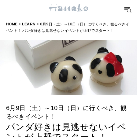
FORTUNE
明日のわたし
HOME
>
LEARN
> 6月9日（土）～10日（日）に行くべき、観るべきイ
[12星座別] Weekly Holoscope
ベント！ パンダ好きは見逃せないイベントが上野でスタート！
HEALTH
[12星座別] Monthly Love Holoscope
自分にやさしく
女神まり愛のタロットメッセージ
LEARN
算命学がわかる今月のあなた
知る、考える
MAMA
ママもいろいろ
6月9日（土）～10日（日）に行くべき、観
るべきイベント！
パンダ好きは見逃せないイベ
SUSTAINABLE
わたしができること