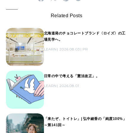
Related Posts
北海道発のチョコレートブランド〈ロイズ〉の工
場見学へ。
LEARN
2026.08.03
PR
日常の中で考える「憲法改正」。
LEARN
2026.08.01
「来たぞ、トイトレ」| 弘中綾香の「純度100%」
～第141回～