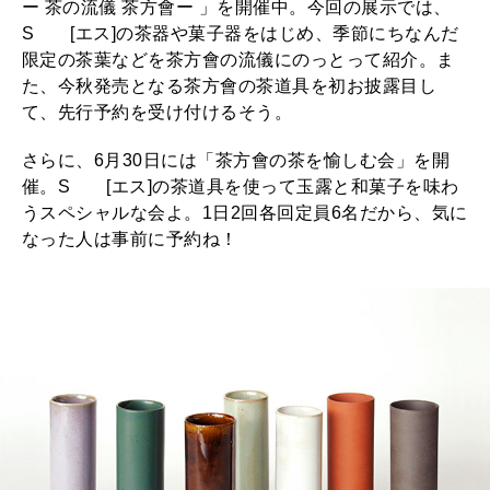
ー 茶の流儀 茶方會ー 」を開催中。今回の展示では、
Sゝゝ[エス]の茶器や菓子器をはじめ、季節にちなんだ
限定の茶葉などを茶方會の流儀にのっとって紹介。ま
た、今秋発売となる茶方會の茶道具を初お披露目し
て、先行予約を受け付けるそう。
さらに、6月30日には「茶方會の茶を愉しむ会」を開
催。Sゝゝ[エス]の茶道具を使って玉露と和菓子を味わ
うスペシャルな会よ。1日2回各回定員6名だから、気に
なった人は事前に予約ね！