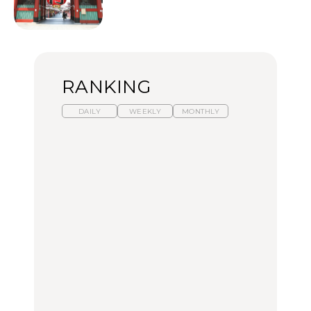
RANKING
DAILY
WEEKLY
MONTHLY
暑いから食べたくなる。
【東京近郊】日帰りひと
「来たぞ、トイトレ」|
わざわざ行きたいラーメ
り旅スポット5選｜館
弘中綾香の「純度
ン13選｜プロが選ぶベス
山、前橋、日光など
100%」～第141回～
ト3、大井町の人気店、
ご当地ラーメン
TRAVEL
LEARN
FOOD
No.1259『北海道 おいし
No.1259『北海道 おいし
【あんこ】一度は食べた
く遊ぶ、夏のご褒美
く遊ぶ、夏のご褒美
い名店13選｜どら焼き・
旅。』
旅。』
おはぎほか
FOOD