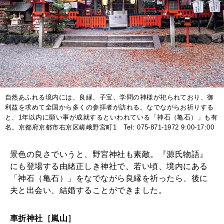
自然あふれる境内には、良縁、子宝、学問の神様が祀られており、御
利益を求めて全国から多くの参拝者が訪れる。なでながらお祈りする
と、1年以内に願い事が成就するといわれている「神石（亀石）」も有
名。京都府京都市右京区嵯峨野宮町1 Tel: 075-871-1972 9:00-17:00
景色の良さでいうと、野宮神社も素敵。『源氏物語』
にも登場する由緒正しき神社で、若い頃、境内にある
「神石（亀石）」をなでながら良縁を祈ったら、後に
夫と出会い、結婚することができました。
車折神社［嵐山］