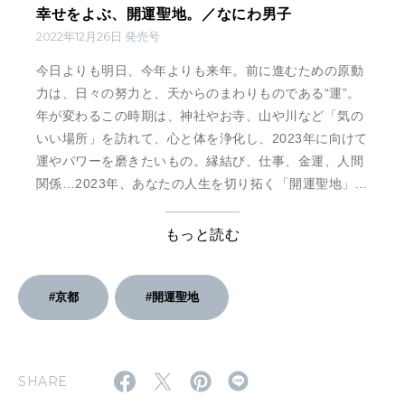
幸せをよぶ、開運聖地。／なにわ男子
2022年12月26日 発売号
今日よりも明日、今年よりも来年。前に進むための原動
力は、日々の努力と、天からのまわりものである“運”。
年が変わるこの時期は、神社やお寺、山や川など「気の
いい場所」を訪れて、心と体を浄化し、2023年に向けて
運やパワーを磨きたいもの。縁結び、仕事、金運、人間
関係…2023年、あなたの人生を切り拓く「開運聖地」を
紹介します。第二特集は神棚から、塩や水でのお清め、
ツキを呼び込む部屋の整え方まで、「部屋を変えると人
もっと読む
生が変わる。おうちパワースポット化計画」です。
#京都
#開運聖地
SHARE