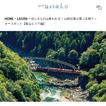
FOOD
おいしい
HOME
>
LEARN
> 信じるものは救われる！ 山村紅葉が選ぶ京都ラッ
キースポット【嵐山エリア編】
TRAVEL
どこ行く？
FORTUNE
明日のわたし
[12星座別] Weekly Holoscope
HEALTH
[12星座別] Monthly Love Holoscope
自分にやさしく
女神まり愛のタロットメッセージ
LEARN