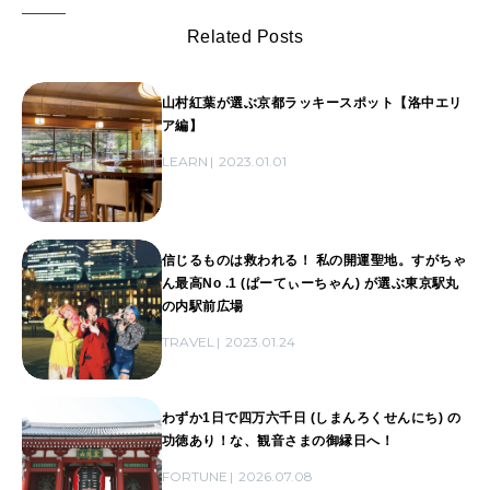
Related Posts
山村紅葉が選ぶ京都ラッキースポット【洛中エリ
ア編】
LEARN
2023.01.01
信じるものは救われる！ 私の開運聖地。すがちゃ
ん最高No .1 (ぱーてぃーちゃん) が選ぶ東京駅丸
の内駅前広場
TRAVEL
2023.01.24
わずか1日で四万六千日 (しまんろくせんにち) の
功徳あり！な、観音さまの御縁日へ！
FORTUNE
2026.07.08