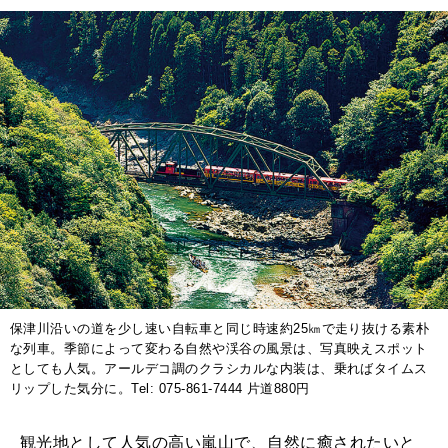
MAGAZINE
特集
2026年9月号「北海道 おいしく遊ぶ、夏のご褒美旅。」
2026年8月号『お茶の時間です。』
MAGAZINE
MOOK
2026年7月号「鎌倉 ローカルが 教えてくれた 本当の歩き方。」
2026年6月号「大銀座 トレンドが生まれる 新しい一流店へ。」
FOLLOW US!
2026年5月号「“大好き”に出会いに。韓国」
保津川沿いの道を少し速い自転車と同じ時速約25㎞で走り抜ける素朴
な列車。季節によって変わる自然や渓谷の風景は、写真映えスポット
2026年4月号「未来をつくる、学びの教科書。」
としても人気。アールデコ調のクラシカルな内装は、乗ればタイムス
リップした気分に。Tel: 075-861-7444 片道880円
2026年3月号「スイーツ予想図 2026」
観光地として人気の高い嵐山で、自然に癒されたいと