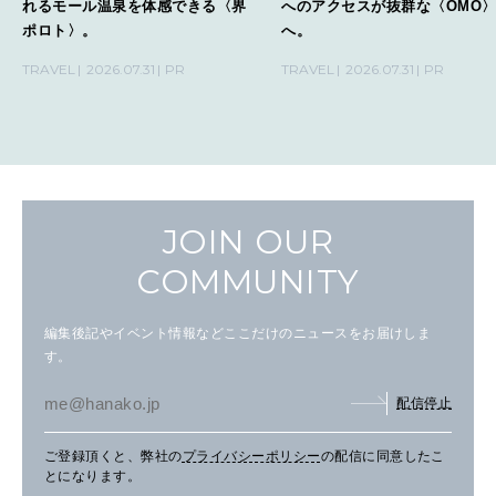
れるモール温泉を体感できる〈界
へのアクセスが抜群な〈OMO
ポロト〉。
へ。
TRAVEL
2026.07.31
PR
TRAVEL
2026.07.31
PR
JOIN OUR
COMMUNITY
編集後記やイベント情報などここだけのニュースをお届けしま
す。
配信停止
ご登録頂くと、弊社の
プライバシーポリシー
の配信に同意したこ
とになります。