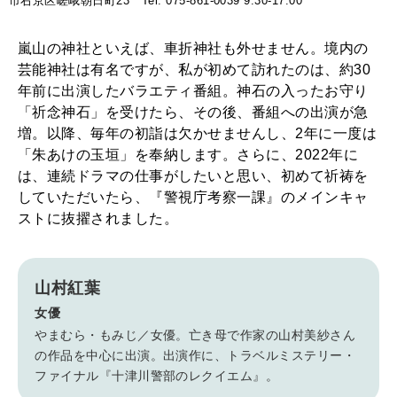
市右京区嵯峨朝日町23 Tel: 075-861-0039 9:30-17:00
嵐山の神社といえば、車折神社も外せません。境内の
芸能神社は有名ですが、私が初めて訪れたのは、約30
年前に出演したバラエティ番組。神石の入ったお守り
「祈念神石」を受けたら、その後、番組への出演が急
増。以降、毎年の初詣は欠かせませんし、2年に一度は
「朱あけの玉垣」を奉納します。さらに、2022年に
は、連続ドラマの仕事がしたいと思い、初めて祈祷を
していただいたら、『警視庁考察一課』のメインキャ
ストに抜擢されました。
山村紅葉
女優
やまむら・もみじ／女優。亡き母で作家の山村美紗さん
の作品を中心に出演。出演作に、トラベルミステリー・
ファイナル『十津川警部のレクイエム』。