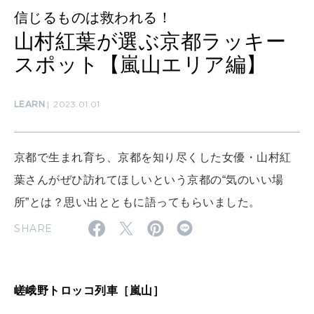
算命学がわかる今月のあなた
知る、考える
信じるものは救われる！
山村紅葉が選ぶ京都ラッキー
スポット【嵐山エリア編】
MAMA
ママもいろいろ
LEARN
2023.01.01
SUSTAINABLE
わたしができること
京都で生まれ育ち、京都を知り尽くした女優・山村紅
葉さんがぜひ訪れてほしいという京都の“気のいい場
所”とは？思い出とともに語ってもらいました。
CULTURE
自分を耕す
SHARE
WORK&MONEY
いい人生って？
嵯峨野トロッコ列車［嵐山］