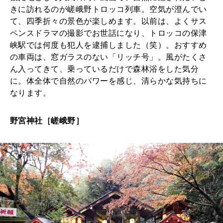
2026年2月号「良運を掴む 新・開運術。」
きに訪れるのが嵯峨野トロッコ列車。空気が澄んでい
て、四季折々の景色が楽しめます。以前は、よくサス
2026年1月号「猫がいれば、幸せ」
ペンスドラマの撮影でお世話になり、トロッコの保津
峡駅では何度も犯人を逮捕しました（笑）。おすすめ
2025年12月号「お酒の新常識。」
の車両は、窓ガラスのない「リッチ号」。風がたくさ
ん入ってきて、乗っているだけで森林浴をした気分
に。体全体で自然のパワーを感じ、清らかな気持ちに
なります。
野宮神社［嵯峨野］