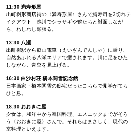
11:30 満寿形屋
出町桝形商店街の〈満寿形屋〉さんで鯖寿司を2切れテ
イクアウト。鴨川でシラサギや鴨たちと対面しなが
ら、わしわし頰張る。
13:30 八瀬
出町柳駅から叡山電車（えいざんでんしゃ）に乗り、
自然あふれる八瀬エリアで癒されます。川に足をひた
しながら、青空を見上げる。
16:30 白沙村荘 橋本関雪記念館
日本画家・橋本関雪の邸宅だったこちらで見学がてら
ひと息。
18:30 おおきに屋
夕食は、和洋中から韓国料理、エスニックまでがそろ
う〈おおきに屋〉さんで。それらはまさしく、現代の
京料理といえます。