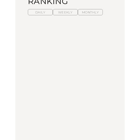
RANKING
DAILY
WEEKLY
MONTHLY
暑いから食べたくなる。
【東京近郊】日帰りひと
「来たぞ、トイトレ」|
わざわざ行きたいラーメ
り旅スポット5選｜館
弘中綾香の「純度
ン13選｜プロが選ぶベス
山、前橋、日光など
100%」～第141回～
ト3、大井町の人気店、
ご当地ラーメン
TRAVEL
LEARN
FOOD
【福島】わざわざ食べに
【東京近郊】日帰りひと
【あんこ】一度は食べた
行きたいご当地グルメ23
り旅スポット5選｜館
い名店13選｜どら焼き・
選｜ラーメン、餃子、そ
山、前橋、日光など
おはぎほか
ばほか
FOOD
TRAVEL
FOOD
中目黒からひと駅の穴
No.1259『北海道 おいし
「来たぞ、トイトレ」|
場。祐天寺の魅力10選｜
く遊ぶ、夏のご褒美
弘中綾香の「純度
グルメ、ショッピング、
旅。』
100%」～第141回～
古着ほか
FOOD
LEARN