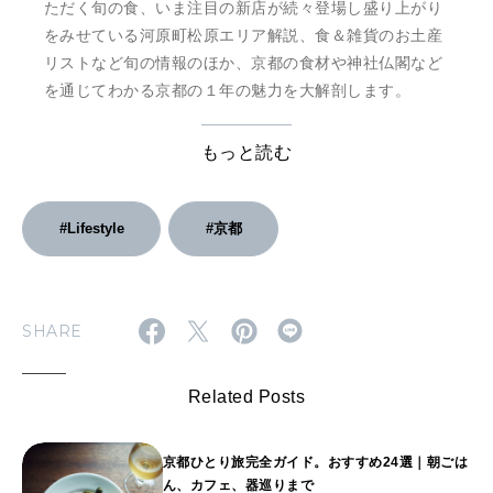
ただく旬の食、いま注目の新店が続々登場し盛り上がり
をみせている河原町松原エリア解説、食＆雑貨のお土産
リストなど旬の情報のほか、京都の食材や神社仏閣など
を通じてわかる京都の１年の魅力を大解剖します。
もっと読む
#Lifestyle
#京都
SHARE
Related Posts
京都ひとり旅完全ガイド。おすすめ24選｜朝ごは
ん、カフェ、器巡りまで