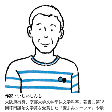
2026年9月号「北海道 おいしく遊ぶ、夏のご褒美旅。」
2026年8月号『お茶の時間です。』
MAGAZINE
MOOK
2026年7月号「鎌倉 ローカルが 教えてくれた 本当の歩き方。」
2026年6月号「大銀座 トレンドが生まれる 新しい一流店へ。」
FOLLOW US!
2026年5月号「“大好き”に出会いに。韓国」
2026年4月号「未来をつくる、学びの教科書。」
2026年3月号「スイーツ予想図 2026」
2026年2月号「良運を掴む 新・開運術。」
作家・いしいしんじ
大阪府出身、京都大学文学部仏文学科卒。著書に第18
2026年1月号「猫がいれば、幸せ」
回坪田譲治文学賞を受賞した『麦ふみクーツェ』や最