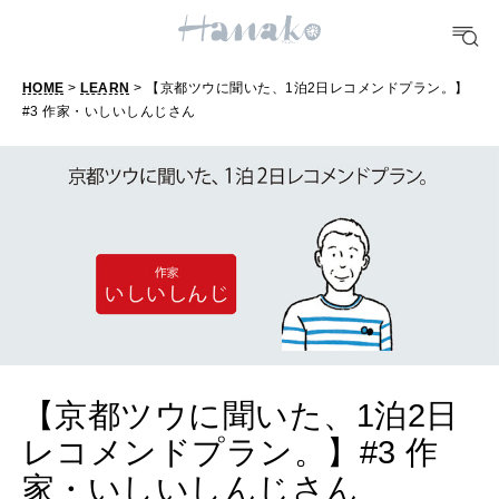
TRAVEL
どこ行く？
HOME
>
LEARN
> 【京都ツウに聞いた、1泊2日レコメンドプラン。】
#3 作家・いしいしんじさん
FORTUNE
明日のわたし
[12星座別] Weekly Holoscope
HEALTH
[12星座別] Monthly Love Holoscope
自分にやさしく
女神まり愛のタロットメッセージ
LEARN
【京都ツウに聞いた、1泊2日
算命学がわかる今月のあなた
知る、考える
レコメンドプラン。】#3 作
家・いしいしんじさん