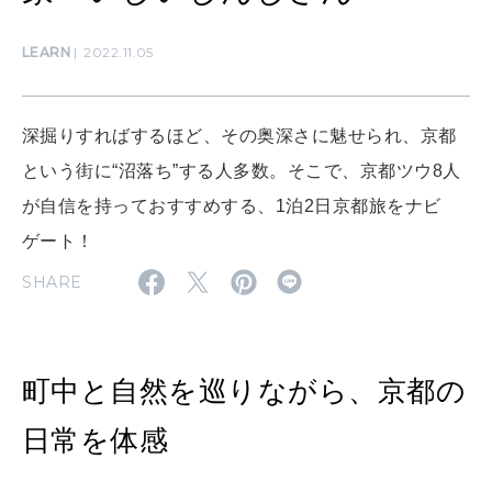
MAMA
ママもいろいろ
LEARN
2022.11.05
SUSTAINABLE
深掘りすればするほど、その奥深さに魅せられ、京都
わたしができること
という街に“沼落ち”する人多数。そこで、京都ツウ8人
が自信を持っておすすめする、1泊2日京都旅をナビ
CULTURE
ゲート！
自分を耕す
SHARE
WORK&MONEY
いい人生って？
町中と自然を巡りながら、京都の
日常を体感
MAGAZINE
特集