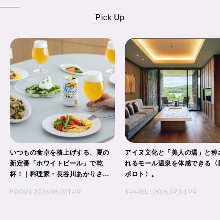
Pick Up
いつもの食卓を格上げする、夏の
アイヌ文化と「美人の湯」と称
新定番「ホワイトビール」で乾
れるモール温泉を体感できる〈
杯！｜料理家・長谷川あかりさん
ポロト〉。
の気取らないおもてなし。
FOOD
2026.08.03
PR
TRAVEL
2026.07.31
PR