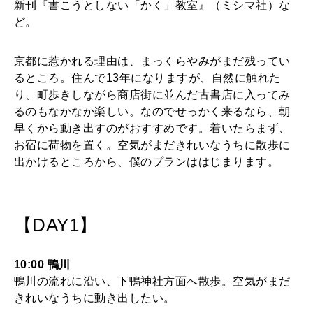
新刊『書こうとしない「かく」教室』（ミシマ社）な
2025年12月号「お酒の新常識。」
ど。
京都に惹かれる理由は、まっくらやみがまだ残ってい
るところ。住んで13年になりますが、自然に触れた
り、町歩きしながら商店街に並んだ古書店に入ってみ
るのもなかなか楽しい。なのでせっかく来るなら、朝
早くから動き出すのがおすすめです。着いたらまず、
お宿に荷物を置く。空気がまだきれいなうちに散歩に
出かけるところから、僕のプランははじまります。
【DAY1】
10:00 鴨川
鴨川の流れに沿い、下鴨神社方面へ散歩。空気がまだ
きれいなうちに動き出したい。