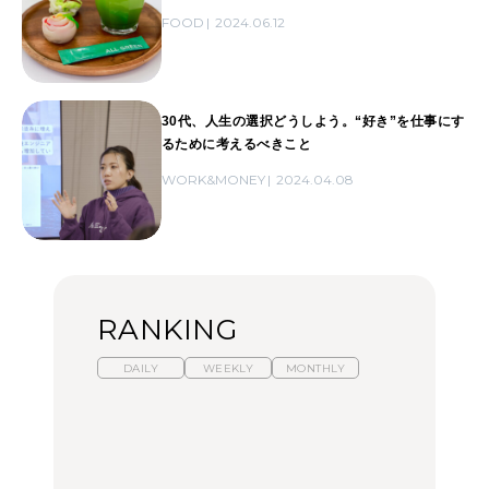
FOOD
2024.06.12
30代、人生の選択どうしよう。“好き”を仕事にす
るために考えるべきこと
WORK&MONEY
2024.04.08
RANKING
DAILY
WEEKLY
MONTHLY
暑いから食べたくなる。
【東京近郊】日帰りひと
「来たぞ、トイトレ」|
わざわざ行きたいラーメ
り旅スポット5選｜館
弘中綾香の「純度
ン13選｜プロが選ぶベス
山、前橋、日光など
100%」～第141回～