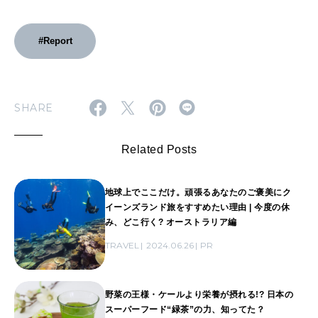
#Report
SHARE
Related Posts
地球上でここだけ。頑張るあなたのご褒美にク
イーンズランド旅をすすめたい理由 | 今度の休
み、どこ行く? オーストラリア編
TRAVEL
2024.06.26
PR
野菜の王様・ケールより栄養が摂れる!? 日本の
スーパーフード“緑茶”の力、知ってた？