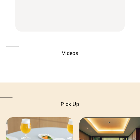
辺、みなとみらい、横浜
辺、みなとみらい、横浜
旅。』
中華街、和食、洋食ほか
中華街、和食、洋食ほか
FOOD
FOOD
Videos
Pick Up