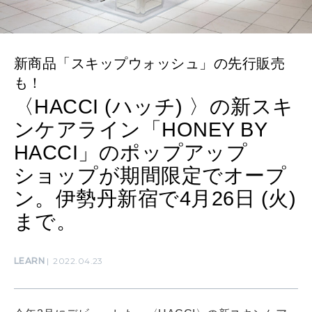
SUSTAINABLE
わたしができること
新商品「スキップウォッシュ」の先行販売
も！
CULTURE
〈HACCI (ハッチ) 〉の新スキ
自分を耕す
ンケアライン「HONEY BY
HACCI」のポップアップ
WORK&MONEY
ショップが期間限定でオープ
いい人生って？
ン。伊勢丹新宿で4月26日 (火)
まで。
MAGAZINE
特集
LEARN
2022.04.23
2026年9月号「北海道 おいしく遊ぶ、夏のご褒美旅。」
2026年8月号『お茶の時間です。』