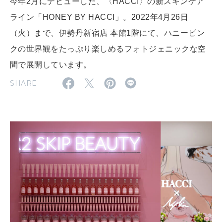
今年2⽉にデビューした、〈HACCI〉の新スキンケア
ライン「HONEY BY HACCI」。2022年4月26日
MAGAZINE
MOOK
2026年7月号「鎌倉 ローカルが 教えてくれた 本当の歩き方。」
（火）まで、伊勢丹新宿店 本館1階にて、ハニーピン
2026年6月号「大銀座 トレンドが生まれる 新しい一流店へ。」
クの世界観をたっぷり楽しめるフォトジェニックな空
間で展開しています。
FOLLOW US!
2026年5月号「“大好き”に出会いに。韓国」
SHARE
2026年4月号「未来をつくる、学びの教科書。」
2026年3月号「スイーツ予想図 2026」
2026年2月号「良運を掴む 新・開運術。」
2026年1月号「猫がいれば、幸せ」
2025年12月号「お酒の新常識。」