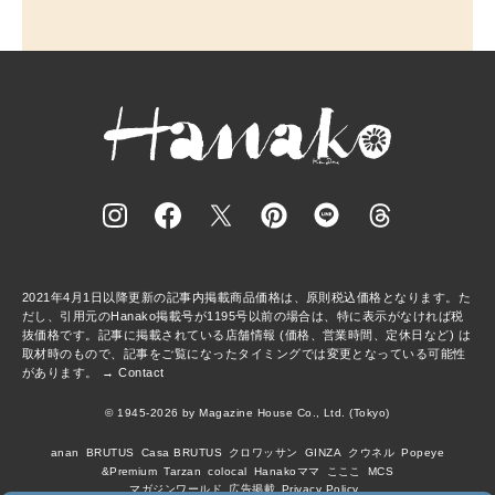
2021年4月1日以降更新の記事内掲載商品価格は、原則税込価格となります。た
だし、引用元のHanako掲載号が1195号以前の場合は、特に表示がなければ税
抜価格です。記事に掲載されている店舗情報 (価格、営業時間、定休日など) は
取材時のもので、記事をご覧になったタイミングでは変更となっている可能性
があります。 →
Contact
© 1945-2026 by Magazine House Co., Ltd. (Tokyo)
anan
BRUTUS
Casa BRUTUS
クロワッサン
GINZA
クウネル
Popeye
&Premium
Tarzan
colocal
Hanakoママ
こここ
MCS
マガジンワールド
広告掲載
Privacy Policy