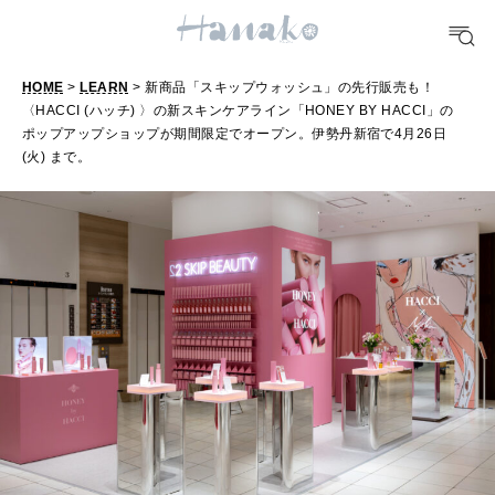
FORTUNE
HOME
>
LEARN
> 新商品「スキップウォッシュ」の先行販売も！
明日のわたし
〈HACCI (ハッチ) 〉の新スキンケアライン「HONEY BY HACCI」の
ポップアップショップが期間限定でオープン。伊勢丹新宿で4月26日
[12星座別] Weekly Holoscope
(火) まで。
HEALTH
[12星座別] Monthly Love Holoscope
自分にやさしく
女神まり愛のタロットメッセージ
LEARN
算命学がわかる今月のあなた
知る、考える
MAMA
ママもいろいろ