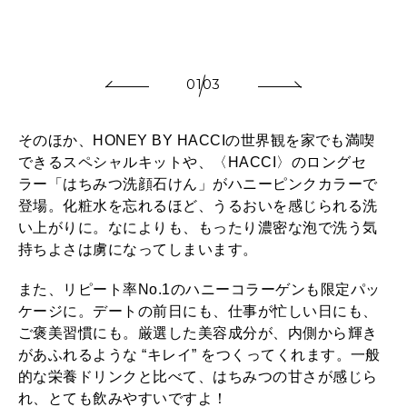
本
01
03
そのほか、HONEY BY HACCIの世界観を家でも満喫
できるスペシャルキットや、〈HACCI〉のロングセ
ラー「はちみつ洗顔石けん」がハニーピンクカラーで
登場。化粧水を忘れるほど、うるおいを感じられる洗
い上がりに。なによりも、もったり濃密な泡で洗う気
持ちよさは虜になってしまいます。
また、リピート率No.1のハニーコラーゲンも限定パッ
ケージに。デートの前日にも、仕事が忙しい日にも、
ご褒美習慣にも。厳選した美容成分が、内側から輝き
があふれるような “キレイ” をつくってくれます。一般
的な栄養ドリンクと比べて、はちみつの甘さが感じら
れ、とても飲みやすいですよ！