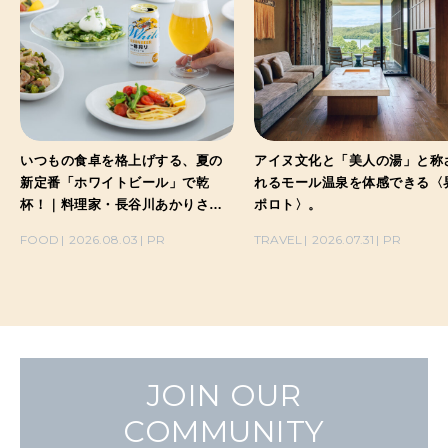
いつもの食卓を格上げする、夏の
アイヌ文化と「美人の湯」と称
新定番「ホワイトビール」で乾
れるモール温泉を体感できる〈
杯！｜料理家・長谷川あかりさん
ポロト〉。
の気取らないおもてなし。
FOOD
2026.08.03
PR
TRAVEL
2026.07.31
PR
JOIN OUR
COMMUNITY