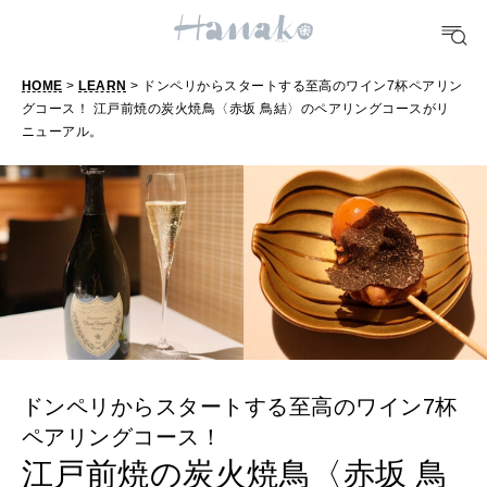
HEALTH
[12星座別] Monthly Love Holoscope
自分にやさしく
女神まり愛のタロットメッセージ
HOME
>
LEARN
> ドンペリからスタートする至高のワイン7杯ペアリン
LEARN
グコース！ 江戸前焼の炭火焼鳥〈赤坂 鳥結〉のペアリングコースがリ
算命学がわかる今月のあなた
知る、考える
ニューアル。
MAMA
ママもいろいろ
SUSTAINABLE
わたしができること
ドンペリからスタートする至高のワイン7杯
ペアリングコース！
CULTURE
自分を耕す
江戸前焼の炭火焼鳥〈赤坂 鳥