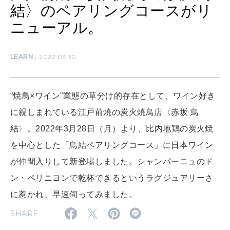
結〉のペアリングコースがリ
ニューアル。
WORK&MONEY
いい人生って？
LEARN
2022.03.30
MAGAZINE
特集
“焼鳥×ワイン”業態の草分け的存在として、ワイン好き
に親しまれている江戸前焼の炭火焼鳥店〈赤坂 鳥
2026年9月号「北海道 おいしく遊ぶ、夏のご褒美旅。」
結〉。2022年3月28日（月）より、比内地鶏の炭火焼
2026年8月号『お茶の時間です。』
を中心とした「鳥結ペアリングコース」に日本ワイン
MAGAZINE
MOOK
が仲間入りして新登場しました。シャンパーニュのド
2026年7月号「鎌倉 ローカルが 教えてくれた 本当の歩き方。」
ン・ペリニヨンで乾杯できるというラグジュアリーさ
2026年6月号「大銀座 トレンドが生まれる 新しい一流店へ。」
に惹かれ、早速伺ってみました。
FOLLOW US!
2026年5月号「“大好き”に出会いに。韓国」
SHARE