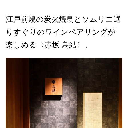
2026年4月号「未来をつくる、学びの教科書。」
江戸前焼の炭火焼鳥とソムリエ選
2026年3月号「スイーツ予想図 2026」
りすぐりのワインペアリングが
2026年2月号「良運を掴む 新・開運術。」
楽しめる〈赤坂 鳥結〉。
2026年1月号「猫がいれば、幸せ」
2025年12月号「お酒の新常識。」