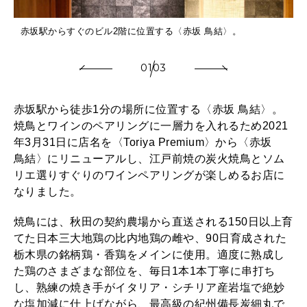
赤坂駅からすぐのビル2階に位置する〈赤坂 鳥結〉。
01
03
赤坂駅から徒歩1分の場所に位置する〈赤坂 鳥結〉。
焼鳥とワインのペアリングに一層力を入れるため2021
年3月31日に店名を〈Toriya Premium〉から〈赤坂
鳥結〉にリニューアルし、江戸前焼の炭火焼鳥とソム
リエ選りすぐりのワインペアリングが楽しめるお店に
なりました。
焼鳥には、秋田の契約農場から直送される150日以上育
てた日本三大地鶏の比内地鶏の雌や、90日育成された
栃木県の銘柄鶏・香鶏をメインに使用。適度に熟成し
た鶏のさまざまな部位を、毎日1本1本丁寧に串打ち
し、熟練の焼き手がイタリア・シチリア産岩塩で絶妙
な塩加減に仕上げながら、最高級の紀州備長炭細丸で