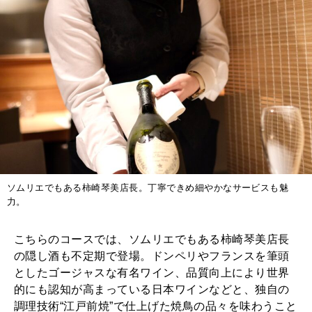
ソムリエでもある柿崎琴美店長。丁寧できめ細やかなサービスも魅
力。
こちらのコースでは、ソムリエでもある柿崎琴美店長
の隠し酒も不定期で登場。ドンペリやフランスを筆頭
としたゴージャスな有名ワイン、品質向上により世界
的にも認知が高まっている日本ワインなどと、独自の
調理技術“江戸前焼”で仕上げた焼鳥の品々を味わうこと