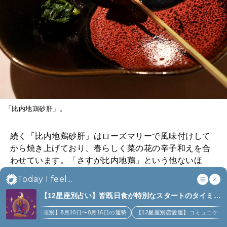
「比内地鶏砂肝」。
続く「比内地鶏砂肝」はローズマリーで風味付けして
から焼き上げており、春らしく菜の花の辛子和えを合
わせています。「さすが比内地鶏」という他ないほ
ど、砂肝ながらジューシーで、サクッとした食感が小
Today I feel...
気味良い一本です。
【12星座別占い】皆既日食が特別なスタートのタイミン
グになるのは誰？｜8月10日〜8月16日の週間占い、金
星座別】8月10日〜8月16日の運勢
【12星座別恋愛運】コミュニケーションがとても楽
運アップなど (4)