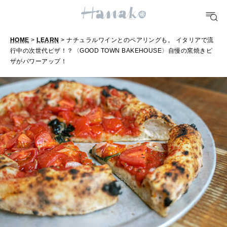
TRAVEL
HOME
>
LEARN
> ナチュラルワインとのペアリングも。 イタリアで流
どこ行く？
行中の次世代ピザ！？〈GOOD TOWN BAKEHOUSE〉自慢の窯焼きピ
ザがパワーアップ！
FORTUNE
明日のわたし
[12星座別] Weekly Holoscope
HEALTH
[12星座別] Monthly Love Holoscope
自分にやさしく
女神まり愛のタロットメッセージ
LEARN
算命学がわかる今月のあなた
知る、考える