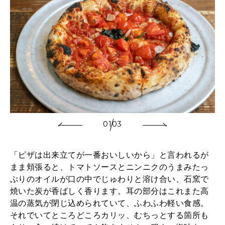
01
03
「ピザは出来立てが一番おいしいから」と言われるが
まま頬張ると、トマトソースとニンニクのうまみたっ
ぷりのオイルが口の中でじゅわりと溶け合い、石窯で
焼いた炭が香ばしく香ります。耳の部分はこれまた高
温の蒸気が閉じ込められていて、ふわふわ軽い食感。
それでいてところどころカリッ、むちっとする箇所も