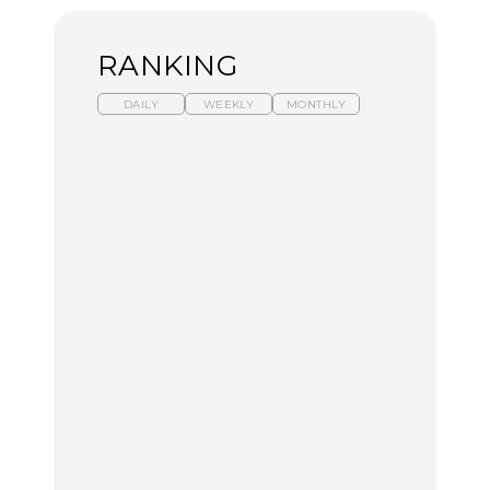
RANKING
DAILY
WEEKLY
MONTHLY
暑いから食べたくなる。
【東京近郊】日帰りひと
「来たぞ、トイトレ」|
わざわざ行きたいラーメ
り旅スポット5選｜館
弘中綾香の「純度
ン13選｜プロが選ぶベス
山、前橋、日光など
100%」～第141回～
ト3、大井町の人気店、
ご当地ラーメン
TRAVEL
LEARN
FOOD
【福島】わざわざ食べに
【東京近郊】日帰りひと
【あんこ】一度は食べた
行きたいご当地グルメ23
り旅スポット5選｜館
い名店13選｜どら焼き・
選｜ラーメン、餃子、そ
山、前橋、日光など
おはぎほか
ばほか
FOOD
TRAVEL
FOOD
中目黒からひと駅の穴
No.1259『北海道 おいし
「来たぞ、トイトレ」|
場。祐天寺の魅力10選｜
く遊ぶ、夏のご褒美
弘中綾香の「純度
グルメ、ショッピング、
旅。』
100%」～第141回～
古着ほか