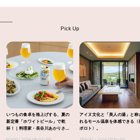
Pick Up
いつもの食卓を格上げする、夏の
アイヌ文化と「美人の湯」と称
新定番「ホワイトビール」で乾
れるモール温泉を体感できる〈
杯！｜料理家・長谷川あかりさん
ポロト〉。
の気取らないおもてなし。
FOOD
2026.08.03
PR
TRAVEL
2026.07.31
PR