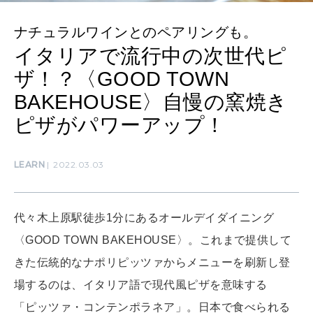
MAMA
ナチュラルワインとのペアリングも。
ママもいろいろ
イタリアで流行中の次世代ピ
ザ！？〈GOOD TOWN
SUSTAINABLE
BAKEHOUSE〉自慢の窯焼き
わたしができること
ピザがパワーアップ！
CULTURE
LEARN
2022.03.03
自分を耕す
代々木上原駅徒歩1分にあるオールデイダイニング
WORK&MONEY
〈GOOD TOWN BAKEHOUSE〉。これまで提供して
いい人生って？
きた伝統的なナポリピッツァからメニューを刷新し登
場するのは、イタリア語で現代風ピザを意味する
MAGAZINE
「ピッツァ・コンテンポラネア」。日本で食べられる
特集