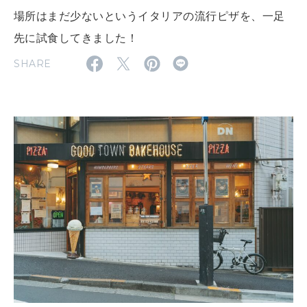
場所はまだ少ないというイタリアの流行ピザを、一足
2026年9月号「北海道 おいしく遊ぶ、夏のご褒美旅。」
先に試食してきました！
SHARE
2026年8月号『お茶の時間です。』
MAGAZINE
MOOK
2026年7月号「鎌倉 ローカルが 教えてくれた 本当の歩き方。」
2026年6月号「大銀座 トレンドが生まれる 新しい一流店へ。」
FOLLOW US!
2026年5月号「“大好き”に出会いに。韓国」
2026年4月号「未来をつくる、学びの教科書。」
2026年3月号「スイーツ予想図 2026」
2026年2月号「良運を掴む 新・開運術。」
2026年1月号「猫がいれば、幸せ」