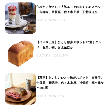
住みたい街として人気エリアのおすすめスポット
｜吉祥寺、西荻窪、代々木上原、下北沢ほか
FOOD
2026.08.07
【代々木上原】ひとり散歩スポット17選｜グル
メ、お買い物、お土産ほか
CULTURE
2026.05.19
【東京】おいしいひとり散歩スポット｜吉祥寺、
中目黒、豪徳寺、代々木上原、神保町、梅ヶ丘な
ど101選
FOOD
2026.03.15