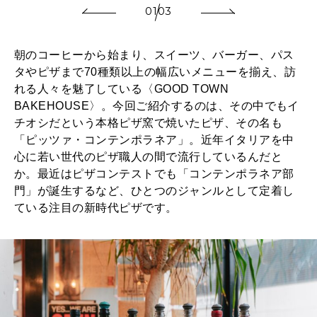
01
03
2025年12月号「お酒の新常識。」
朝のコーヒーから始まり、スイーツ、バーガー、パス
タやピザまで70種類以上の幅広いメニューを揃え、訪
れる人々を魅了している〈GOOD TOWN
BAKEHOUSE〉。今回ご紹介するのは、その中でもイ
チオシだという本格ピザ窯で焼いたピザ、その名も
「ピッツァ・コンテンポラネア」。近年イタリアを中
心に若い世代のピザ職人の間で流行しているんだと
か。最近はピザコンテストでも「コンテンポラネア部
門」が誕生するなど、ひとつのジャンルとして定着し
ている注目の新時代ピザです。