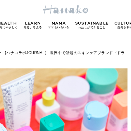
HEALTH
LEARN
MAMA
SUSTAINABLE
CULTU
分にやさしく
知る、考える
ママもいろいろ
わたしができること
自分を耕
POPULAR TAGS
> 【ハナコラボJOURNAL】 世界中で話題のスキンケアブランド〈ドラ
#カフェ
#朝ごはん
#開運
#東京駅
#銀座
#
り
FOLLOW US!