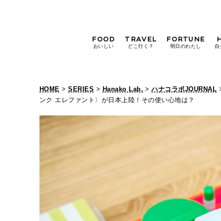
FOOD
TRAVEL
FORTUNE
おいしい
どこ行く？
明日のわたし
自
[12星座別] Weekly
Holoscope
HOME
>
SERIES
>
Hanako Lab.
>
ハナコラボJOURNAL
[12星座別] Monthly
ンク エレファント〉が日本上陸！その使い心地は？
Holoscope
#手土産
#シュークリーム
#パン
女神まり愛の
タロットメッセージ
#京都
[算命学] 星読みハナコの月巡