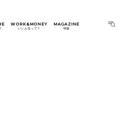
RE
WORK&MONEY
MAGAZINE
MAGAZINE
MOOK
す
いい人生って？
特集
2026年9月号「北海道 おいし
く遊ぶ、夏のご褒美旅。」
2026年8月号『お茶の時間で
す。』
日本橋
#中目黒
#吉祥寺
#横浜
2026年7月号「鎌倉 ローカル
が 教えてくれた 本当の歩き
方。」
2026年6月号「大銀座 トレン
ドが生まれる 新しい一流店
へ。」
2026年5月号「“大好き”に出
会いに。韓国」
2026年4月号「未来をつくる、