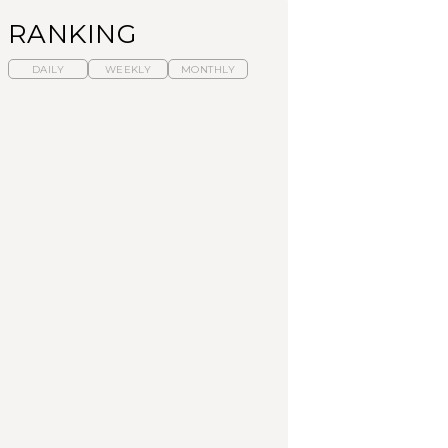
RANKING
DAILY
WEEKLY
MONTHLY
暑いから食べたくな
【東京近郊】日帰りひ
「来たぞ、トイトレ」|
る。わざわざ行きたい
とり旅スポット5選｜館
弘中綾香の「純度
ラーメン13選｜プロが
山、前橋、日光など
100%」～第141回～
選ぶベスト3、大井町の
人気店、ご当地ラーメ
TRAVEL
LEARN
FOOD
ン
No.1259『北海道 おい
No.1259『北海道 おい
【あんこ】一度は食べ
しく遊ぶ、夏のご褒美
しく遊ぶ、夏のご褒美
たい名店13選｜どら焼
旅。』
旅。』
き・おはぎほか
FOOD
いつもの食卓を格上げ
【東京近郊】日帰りひ
「来たぞ、トイトレ」|
する、夏の新定番「ホ
とり旅スポット5選｜館
弘中綾香の「純度
ワイトビール」で乾
山、前橋、日光など
100%」～第141回～
杯！｜料理家・長谷川
あかりさんの気取らな