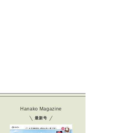
Hanako Magazine
最新号