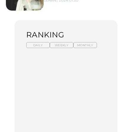
LEARN
2024.01.30
RANKING
DAILY
WEEKLY
MONTHLY
暑いから食べたくなる。
【東京近郊】日帰りひと
「来たぞ、トイトレ」|
わざわざ行きたいラーメ
り旅スポット5選｜館
弘中綾香の「純度
ン13選｜プロが選ぶベス
山、前橋、日光など
100%」～第141回～
ト3、大井町の人気店、
ご当地ラーメン
TRAVEL
LEARN
FOOD
【福島】わざわざ食べに
【東京近郊】日帰りひと
【あんこ】一度は食べた
行きたいご当地グルメ23
り旅スポット5選｜館
い名店13選｜どら焼き・
選｜ラーメン、餃子、そ
山、前橋、日光など
おはぎほか
ばほか
FOOD
TRAVEL
FOOD