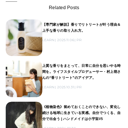
Related Posts
【専門家が解説】香りでリトリートが叶う理由＆
上手な香りの取り入れ方。
LEARN
2025.11.06
PR
上質な香りをまとって、日常に自分を思いやる時
間を。ライフスタイルプロデューサー・村上萌さ
んの“香リトリート”のアイデア。
LEARN
2025.10.31
PR
《植物染色》留めておくことのできない、変化し
続ける地球に生きている実感。自分でつくる、自
分で出会う | ハンドメイドは小宇宙#5