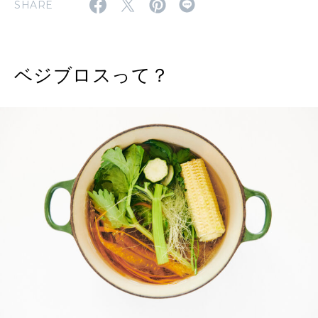
2026年8月号『お茶の時間です。』
SHARE
MAGAZINE
MOOK
2026年7月号「鎌倉 ローカルが 教えてくれた 本当の歩き方。」
ベジブロスって？
2026年6月号「大銀座 トレンドが生まれる 新しい一流店へ。」
FOLLOW US!
2026年5月号「“大好き”に出会いに。韓国」
2026年4月号「未来をつくる、学びの教科書。」
2026年3月号「スイーツ予想図 2026」
2026年2月号「良運を掴む 新・開運術。」
2026年1月号「猫がいれば、幸せ」
2025年12月号「お酒の新常識。」