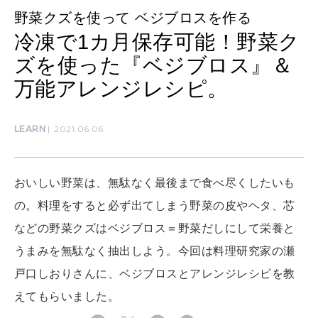
野菜クズを使って ベジブロスを作る
SUSTAINABLE
冷凍で1カ月保存可能！野菜ク
わたしができること
ズを使った『ベジブロス』＆
万能アレンジレシピ。
CULTURE
自分を耕す
LEARN
2021.06.06
WORK&MONEY
いい人生って？
おいしい野菜は、無駄なく最後まで食べ尽くしたいも
の。料理をすると必ず出てしまう野菜の皮やヘタ、芯
などの野菜クズはベジブロス＝野菜だしにして栄養と
MAGAZINE
うまみを無駄なく抽出しよう。今回は料理研究家の瀬
特集
戸口しおりさんに、ベジブロスとアレンジレシピを教
2026年9月号「北海道 おいしく遊ぶ、夏のご褒美旅。」
えてもらいました。