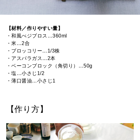
【材料／作りやすい量】
・和風べジブロス…360ml
・米…2合
・ブロッコリー…1/3株
・アスパラガス…2本
・ベーコンブロック（角切り）…50g
・塩…小さじ1/2
・薄口醤油…小さじ1
【作り方】