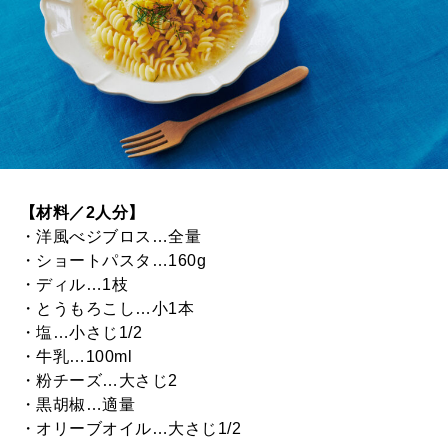
【材料／2人分】
・洋風べジブロス…全量
・ショートパスタ…160g
・ディル…1枝
・とうもろこし…小1本
・塩…小さじ1/2
・牛乳…100ml
・粉チーズ…大さじ2
・黒胡椒…適量
・オリーブオイル…大さじ1/2