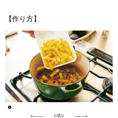
【作り方】
❶
01
02