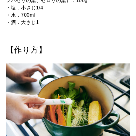
ンパセリの葉、セロリの葉）…100g
・塩…小さじ1/4
・水…700ml
・酒…大さじ1
【作り方】