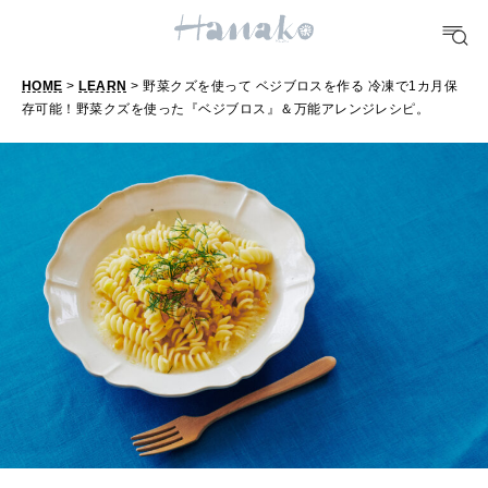
どこ行く？
HOME
>
LEARN
> 野菜クズを使って ベジブロスを作る 冷凍で1カ月保
FORTUNE
存可能！野菜クズを使った『ベジブロス』＆万能アレンジレシピ。
明日のわたし
[12星座別] Weekly Holoscope
HEALTH
[12星座別] Monthly Love Holoscope
自分にやさしく
女神まり愛のタロットメッセージ
LEARN
算命学がわかる今月のあなた
知る、考える
MAMA
ママもいろいろ