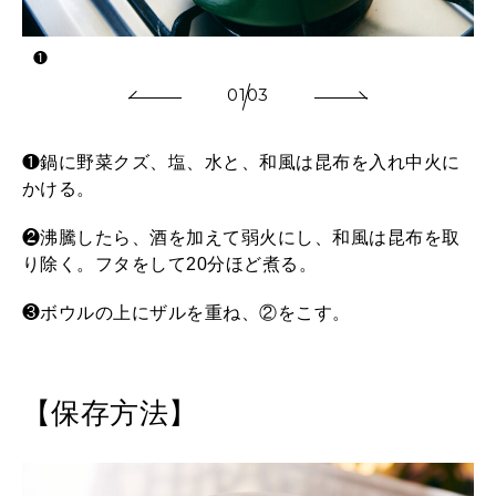
❶
01
03
❶鍋に野菜クズ、塩、水と、和風は昆布を入れ中火に
かける。
❷沸騰したら、酒を加えて弱火にし、和風は昆布を取
り除く。フタをして20分ほど煮る。
❸ボウルの上にザルを重ね、②をこす。
【保存方法】