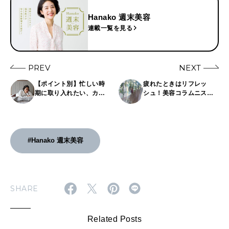
Hanako 週末美容
連載一覧を見る
PREV
NEXT
【ポイント別】忙しい時
疲れたときはリフレッ
期に取り入れたい、カラ
シュ！美容コラムニスト
ダの巡りをよくするセル
が実践する「春のデトッ
フケア。
クスTips3」
#Hanako 週末美容
SHARE
Related Posts