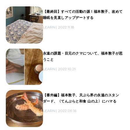
【最終回】すべての活動の源！福本敦子、改めて
睡眠を見直しアップデートする
LEARN
2022.11.18
永遠の課題・目元のクマについて、福本敦子が思
うこと
LEARN
2022.10.21
【番外編】福本敦子、天ぷら界の永遠のスタン
ダード、〈てんぷらと和食 山の上〉にハマる
LEARN
2022.09.16