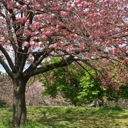
2026年9月号「北海道 おいしく遊ぶ、夏のご褒美旅。」
2026年8月号『お茶の時間です。』
MAGAZINE
MOOK
2026年7月号「鎌倉 ローカルが 教えてくれた 本当の歩き方。」
2026年6月号「大銀座 トレンドが生まれる 新しい一流店へ。」
FOLLOW US!
2026年5月号「“大好き”に出会いに。韓国」
2026年4月号「未来をつくる、学びの教科書。」
2026年3月号「スイーツ予想図 2026」
2026年2月号「良運を掴む 新・開運術。」
2026年1月号「猫がいれば、幸せ」