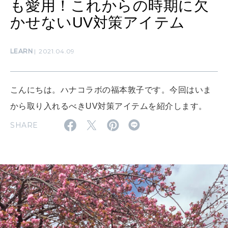
も愛用！これからの時期に欠
MAMA
かせないUV対策アイテム
ママもいろいろ
LEARN
2021.04.09
SUSTAINABLE
わたしができること
こんにちは。ハナコラボの福本敦子です。今回はいま
から取り入れるべきUV対策アイテムを紹介します。
CULTURE
SHARE
自分を耕す
WORK&MONEY
いい人生って？
MAGAZINE
特集