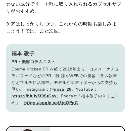
せない成分です。手軽に取り入れられるカプセルサプ
リがおすすめ。
ケアはしっかりしつつ、これからの時期も楽しみま
しょう！では、また次回。
福本 敦子
PR・美容コラムニスト
Cosme Kitchen PR を経て2018年より、コスメ、ナチュ
ラルフードなどのPR、雑 誌やWEBでの美容コラム執筆
などマルチに活躍中。モデルやエディターからの支持も
厚い。 Instagram：
@uoza_26
、YouTube：
https://bit.ly/39StGsx
、Podcast「福本敦子のきくこす
め」：
https://apple.co/3inQPpC