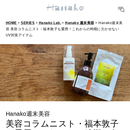
TRAVEL
HOME
>
SERIES
>
Hanako Lab.
>
Hanako 週末美容
> Hanako週末美
どこ行く？
容 美容コラムニスト・福本敦子も愛用！これからの時期に欠かせない
UV対策アイテム
FORTUNE
明日のわたし
[12星座別] Weekly Holoscope
HEALTH
[12星座別] Monthly Love Holoscope
自分にやさしく
女神まり愛のタロットメッセージ
LEARN
算命学がわかる今月のあなた
Hanako週末美容
知る、考える
美容コラムニスト・福本敦子