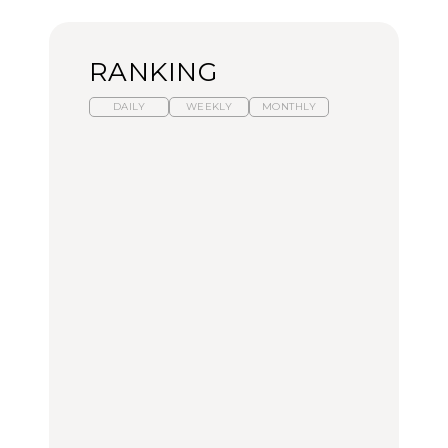
RANKING
DAILY
WEEKLY
MONTHLY
暑いから食べたくなる。
「来たぞ、トイトレ」|
「来たぞ、トイトレ」|
わざわざ行きたいラーメ
弘中綾香の「純度
弘中綾香の「純度
ン13選｜プロが選ぶベス
100%」～第141回～
100%」～第141回～
ト3、大井町の人気店、
ご当地ラーメン
LEARN
LEARN
FOOD
No.1259『北海道 おいし
No.1259『北海道 おいし
【あんこ】一度は食べた
く遊ぶ、夏のご褒美
く遊ぶ、夏のご褒美
い名店13選｜どら焼き・
旅。』
旅。』
おはぎほか
FOOD
いつもの食卓を格上げす
暑いから食べたくなる。
「来たぞ、トイトレ」|
る、夏の新定番「ホワイ
わざわざ行きたいラーメ
弘中綾香の「純度
トビール」で乾杯！｜料
ン13選｜プロが選ぶベス
100%」～第141回～