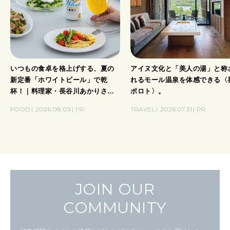
いつもの食卓を格上げする、夏の
アイヌ文化と「美人の湯」と称
新定番「ホワイトビール」で乾
れるモール温泉を体感できる〈
杯！｜料理家・長谷川あかりさん
ポロト〉。
の気取らないおもてなし。
FOOD
2026.08.03
PR
TRAVEL
2026.07.31
PR
JOIN OUR
COMMUNITY