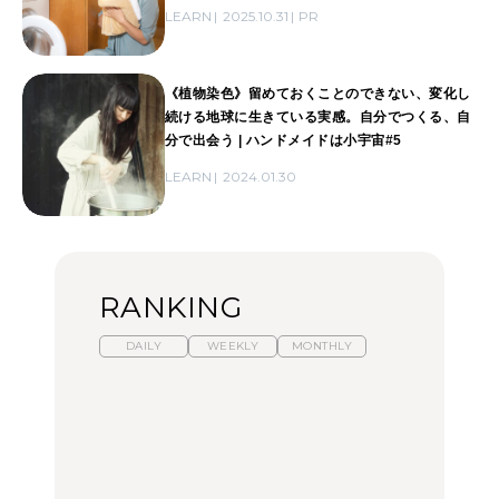
LEARN
2025.10.31
PR
《植物染色》留めておくことのできない、変化し
続ける地球に生きている実感。自分でつくる、自
分で出会う | ハンドメイドは小宇宙#5
LEARN
2024.01.30
RANKING
DAILY
WEEKLY
MONTHLY
暑いから食べたくなる。
【東京近郊】日帰りひと
「来たぞ、トイトレ」|
わざわざ行きたいラーメ
り旅スポット5選｜館
弘中綾香の「純度
ン13選｜プロが選ぶベス
山、前橋、日光など
100%」～第141回～
ト3、大井町の人気店、
ご当地ラーメン