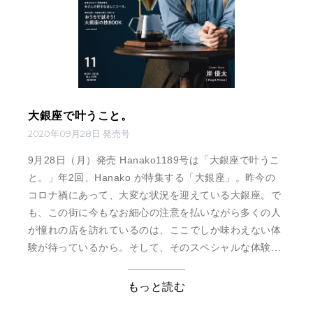
大銀座で叶うこと。
2020年09月28日 発売号
9月28日（月）発売 Hanako1189号は「大銀座で叶うこ
と。」年2回、Hanako が特集する「大銀座」。昨今の
コロナ禍にあって、大変な状況を迎えている大銀座。で
も、この街に今もなお細心の注意を払いながら多くの人
が憧れの店を訪れているのは、ここでしか味わえない体
験が待っているから。そして、そのスペシャルな体験が
できるのは、大銀座の街を支える人たちの“技”や”知
恵“があってこそ。大銀座の街を深堀りし「プロフェッ
もっと読む
ショナル=職人」たちのテクニックをクローズアップ。