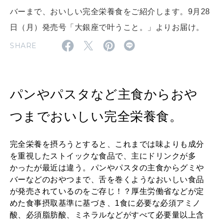
2026年9月号「北海道 おいしく遊ぶ、夏のご褒美旅。」
バーまで、おいしい完全栄養食をご紹介します。9月28
日（月）発売号「大銀座で叶うこと。」よりお届け。
2026年8月号『お茶の時間です。』
SHARE
MAGAZINE
MOOK
2026年7月号「鎌倉 ローカルが 教えてくれた 本当の歩き方。」
2026年6月号「大銀座 トレンドが生まれる 新しい一流店へ。」
パンやパスタなど主食からおや
FOLLOW US!
2026年5月号「“大好き”に出会いに。韓国」
つまでおいしい完全栄養食。
2026年4月号「未来をつくる、学びの教科書。」
完全栄養を摂ろうとすると、これまでは味よりも成分
2026年3月号「スイーツ予想図 2026」
を重視したストイックな食品で、主にドリンクが多
かったが最近は違う。パンやパスタの主食からグミや
2026年2月号「良運を掴む 新・開運術。」
バーなどのおやつまで、舌を巻くようなおいしい食品
が発売されているのをご存じ！？厚生労働省などが定
2026年1月号「猫がいれば、幸せ」
めた食事摂取基準に基づき、1食に必要な必須アミノ
酸、必須脂肪酸、ミネラルなどがすべて必要量以上含