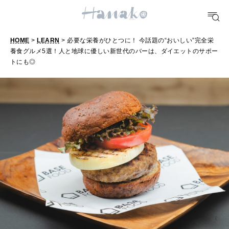
TRAVEL
どこ行く？
HOME
>
LEARN
> 必要な栄養がひとつに！ 今話題の“おいしい”完全栄
養食グルメ5選！人と地球に優しい新世代のバーは、ダイエットのサポー
トにも◎
FORTUNE
明日のわたし
[12星座別] Weekly Holoscope
HEALTH
[12星座別] Monthly Love Holoscope
自分にやさしく
女神まり愛のタロットメッセージ
LEARN
算命学がわかる今月のあなた
知る、考える
MAMA