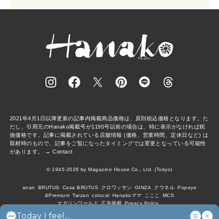
2021年4月1日以降更新の記事内掲載商品価格は、原則税込価格となります。た
だし、引用元のHanako掲載号が1195号以前の場合は、特に表示がなければ税
抜価格です。記事に掲載されている店舗情報 (価格、営業時間、定休日など) は
取材時のもので、記事をご覧になったタイミングでは変更となっている可能性
があります。 →
Contact
© 1945-2026 by Magazine House Co., Ltd. (Tokyo)
anan
BRUTUS
Casa BRUTUS
クロワッサン
GINZA
クウネル
Popeye
&Premium
Tarzan
colocal
Hanakoママ
こここ
MCS
マガジンワールド
広告掲載
Privacy Policy
Today I feel...