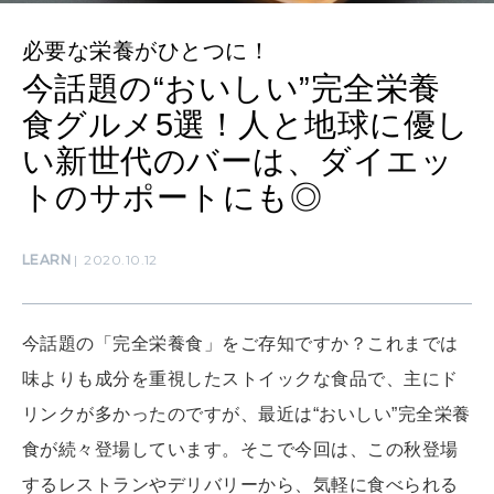
ママもいろいろ
必要な栄養がひとつに！
今話題の“おいしい”完全栄養
SUSTAINABLE
食グルメ5選！人と地球に優し
わたしができること
い新世代のバーは、ダイエッ
トのサポートにも◎
CULTURE
自分を耕す
LEARN
2020.10.12
WORK&MONEY
今話題の「完全栄養食」をご存知ですか？これまでは
いい人生って？
味よりも成分を重視したストイックな食品で、主にド
リンクが多かったのですが、最近は“おいしい”完全栄養
MAGAZINE
食が続々登場しています。そこで今回は、この秋登場
特集
するレストランやデリバリーから、気軽に食べられる