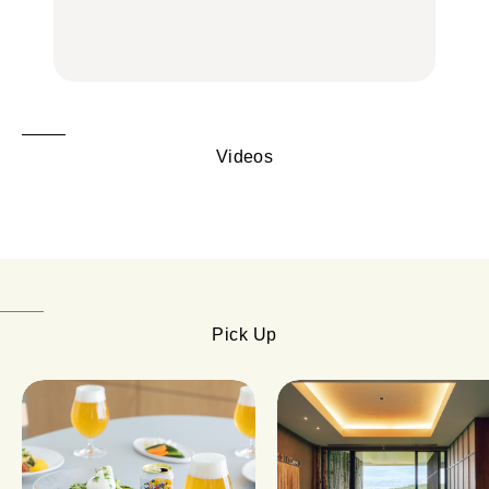
の気取らないおもてな
FOOD
FOOD | PR
FOOD
し。
Videos
Pick Up