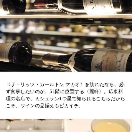
〈ザ・リッツ・カールトン マカオ〉を訪れたなら、必
ず食事したいのが、51階に位置する〈麗軒〉。広東料
理の名店で、ミシュラン1つ星で知られるこちらだから
こそ、ワインの品揃えもピカイチ。