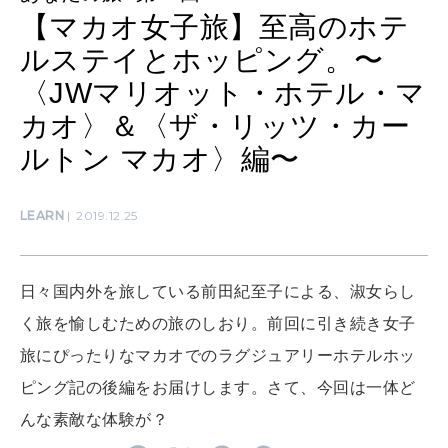
【マカオ女子旅】至高のホテ
WORK&MONEY
ルステイとホッピング。〜
いい人生って？
〈JWマリオット・ホテル・マ
カオ〉＆〈ザ・リッツ・カー
ルトン マカオ〉編〜
MAGAZINE
特集
LEARN
2019.12.25
2026年9月号「北海道 おいしく遊ぶ、夏のご褒美旅。」
2026年8月号『お茶の時間です。』
日々国内外を旅している前田紀至子による、淑女らし
MAGAZINE
MOOK
2026年7月号「鎌倉 ローカルが 教えてくれた 本当の歩き方。」
く旅を愉しむための旅のしおり。前回に引き続き女子
旅にぴったりなマカオでのラグジュアリーホテルホッ
2026年6月号「大銀座 トレンドが生まれる 新しい一流店へ。」
ピング記の後編をお届けします。さて、今回は一体ど
FOLLOW US!
2026年5月号「“大好き”に出会いに。韓国」
んな素敵な体験が？