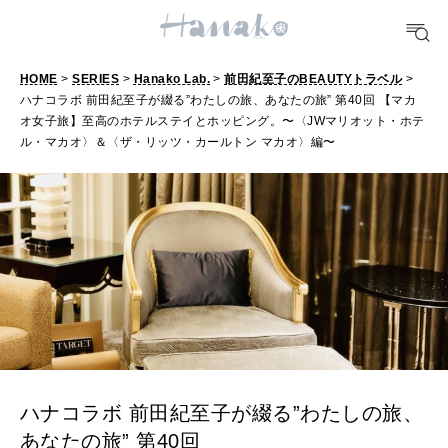
HEALTH
[12星座別] Monthly Love Holoscope
自分にやさしく
女神まり愛のタロットメッセージ
HOME
>
SERIES
>
Hanako Lab.
>
前田紀至子のBEAUTYトラベル
>
LEARN
ハナコラボ 前田紀至子が綴る”わたしの旅、あなたの旅” 第40回 【マカ
算命学がわかる今月のあなた
知る、考える
オ女子旅】至高のホテルステイとホッピング。〜〈JWマリオット・ホテ
ル・マカオ〉＆〈ザ・リッツ・カールトン マカオ〉編〜
MAMA
ママもいろいろ
SUSTAINABLE
わたしができること
CULTURE
ハナコラボ 前田紀至子が綴る”わたしの旅、
自分を耕す
あなたの旅” 第40回