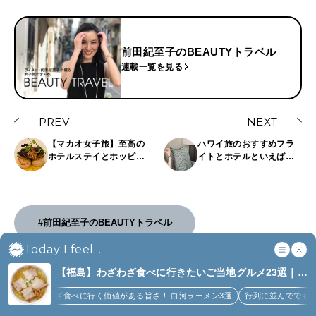
前田紀至子のBEAUTYトラベル
連載一覧を見る
PREV
NEXT
【マカオ女子旅】至高の
ハワイ旅のおすすめフラ
ホテルステイとホッピン
イトとホテルといえば？
グ。〜〈シェラトングラ
持ち込みコスメ一式も大
ンド・マカオ〉＆〈セン
公開。
トレジス・マカオ〉編〜
#前田紀至子のBEAUTYトラベル
Today I feel...
【福島】わざわざ食べに行きたいご当地グルメ23選｜
ラーメン、餃子、そばほか (8)
SHARE
食べに行く価値がある旨さ！ 白河ラーメン3選
行列に並んででも食べるべし！喜多