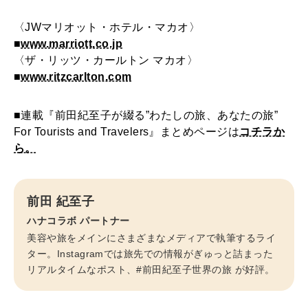
〈JWマリオット・ホテル・マカオ〉
■
www.marriott.co.jp
〈ザ・リッツ・カールトン マカオ〉
■
www.ritzcarlton.com
■連載『前田紀至子が綴る”わたしの旅、あなたの旅”
For Tourists and Travelers』まとめページは
コチラか
ら。
前田 紀至子
ハナコラボ パートナー
美容や旅をメインにさまざまなメディアで執筆するライ
ター。Instagramでは旅先での情報がぎゅっと詰まった
リアルタイムなポスト、#前田紀至子世界の旅 が好評。