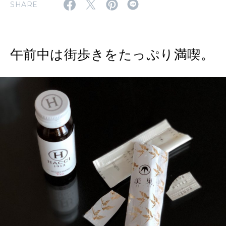
SHARE
2026年4月号「未来をつくる、学びの教科書。」
2026年3月号「スイーツ予想図 2026」
午前中は街歩きをたっぷり満喫。
2026年2月号「良運を掴む 新・開運術。」
2026年1月号「猫がいれば、幸せ」
2025年12月号「お酒の新常識。」