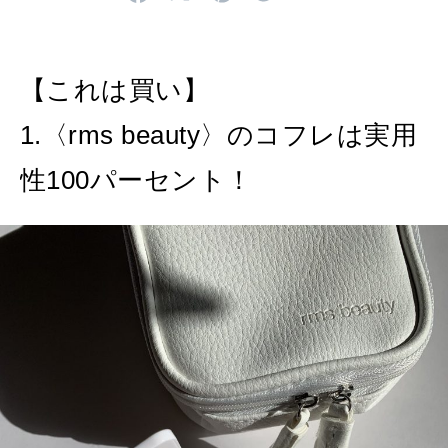
2026年9月号「北海道 おいしく遊ぶ、夏のご褒美旅。」
2026年8月号『お茶の時間です。』
【これは買い】
MAGAZINE
MOOK
2026年7月号「鎌倉 ローカルが 教えてくれた 本当の歩き方。」
1.〈rms beauty〉のコフレは実用
2026年6月号「大銀座 トレンドが生まれる 新しい一流店へ。」
性100パーセント！
FOLLOW US!
2026年5月号「“大好き”に出会いに。韓国」
2026年4月号「未来をつくる、学びの教科書。」
2026年3月号「スイーツ予想図 2026」
2026年2月号「良運を掴む 新・開運術。」
2026年1月号「猫がいれば、幸せ」
2025年12月号「お酒の新常識。」