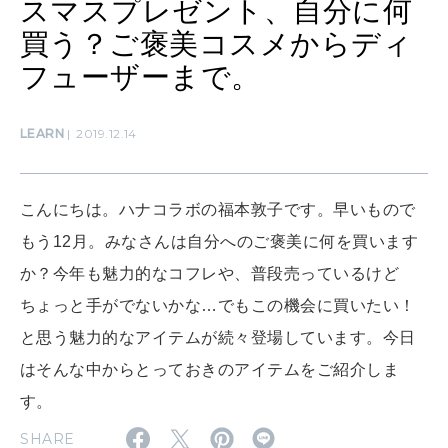
スマスプレゼント、自分に何
ママもいろいろ
買う？ご褒美コスメからディ
フューザーまで。
SUSTAINABLE
わたしができること
LEARN
2019.12.14
CULTURE
自分を耕す
こんにちは。ハナコラボの福本敦子です。早いもので
もう12月。みなさんは自分へのご褒美に何を買います
か？今年も魅力的なコフレや、普段売っているけど
WORK&MONEY
ちょっと手がでないかな…でもこの機会に買いたい！
いい人生って？
と思う魅力的なアイテムが続々登場しています。今日
はそんな中からとっておきのアイテムをご紹介しま
MAGAZINE
す。
特集
SHARE