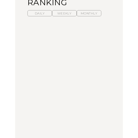
RANKING
DAILY
WEEKLY
MONTHLY
【福島】わざわざ食べに
暑いから食べたくなる。
「来たぞ、トイトレ」|
行きたいご当地グルメ23
わざわざ行きたいラーメ
弘中綾香の「純度
選｜ラーメン、餃子、そ
ン13選｜プロが選ぶベス
100%」～第141回～
ばほか
ト3、大井町の人気店、
ご当地ラーメン
FOOD
LEARN
FOOD
【東京近郊】日帰りひと
【東京近郊】日帰りひと
【あんこ】一度は食べた
り旅スポット5選｜館
り旅スポット5選｜館
い名店13選｜どら焼き・
山、前橋、日光など
山、前橋、日光など
おはぎほか
TRAVEL
TRAVEL
FOOD
【福島】わざわざ食べに
「来たぞ、トイトレ」|
「来たぞ、トイトレ」|
行きたいご当地グルメ23
弘中綾香の「純度
弘中綾香の「純度
選｜ラーメン、餃子、そ
100%」～第141回～
100%」～第141回～
ばほか
LEARN
FOOD
LEARN