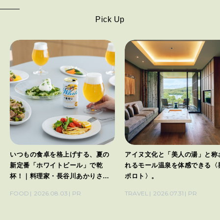
Pick Up
いつもの食卓を格上げする、夏の
アイヌ文化と「美人の湯」と称
新定番「ホワイトビール」で乾
れるモール温泉を体感できる〈
杯！｜料理家・長谷川あかりさん
ポロト〉。
の気取らないおもてなし。
FOOD
2026.08.03
PR
TRAVEL
2026.07.31
PR