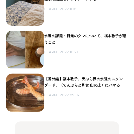
LEARN
2022.11.18
永遠の課題・目元のクマについて、福本敦子が思
うこと
LEARN
2022.10.21
【番外編】福本敦子、天ぷら界の永遠のスタン
ダード、〈てんぷらと和食 山の上〉にハマる
LEARN
2022.09.16