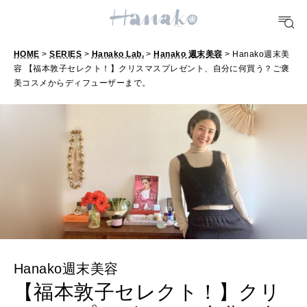
TRAVEL
どこ行く？
HOME
>
SERIES
>
Hanako Lab.
>
Hanako 週末美容
> Hanako週末美
容 【福本敦子セレクト！】クリスマスプレゼント、自分に何買う？ご褒
美コスメからディフューザーまで。
FORTUNE
明日のわたし
[12星座別] Weekly Holoscope
HEALTH
[12星座別] Monthly Love Holoscope
自分にやさしく
女神まり愛のタロットメッセージ
LEARN
算命学がわかる今月のあなた
知る、考える
Hanako週末美容
【福本敦子セレクト！】クリ
MAMA