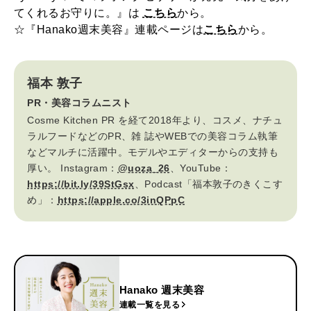
てくれるお守りに。』は
こちら
から。
☆『Hanako週末美容』連載ページは
こちら
から。
福本 敦子
PR・美容コラムニスト
Cosme Kitchen PR を経て2018年より、コスメ、ナチュ
ラルフードなどのPR、雑 誌やWEBでの美容コラム執筆
などマルチに活躍中。モデルやエディターからの支持も
厚い。 Instagram：
@uoza_26
、YouTube：
https://bit.ly/39StGsx
、Podcast「福本敦子のきくこす
め」：
https://apple.co/3inQPpC
Hanako 週末美容
連載一覧を見る