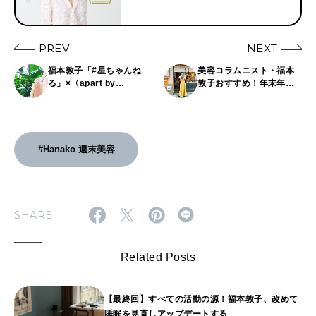
PREV
NEXT
福本敦子「#星ちゃんね
美容コラムニスト・福本
る」×〈apart by
敦子おすすめ！年末年始
lowrys〉でコラボアクセ
の疲れた胃腸を整える
サリーが発売！気分をあ
〈結わえる本店〉の究極
げてくれるお守りに。
ごはん。
#Hanako 週末美容
SHARE
Related Posts
【最終回】すべての活動の源！福本敦子、改めて
睡眠を見直しアップデートする