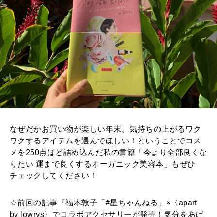
なぜだかお買い物が楽しい年末。気持ちの上がるワク
ワクするアイテムを選んでほしい！ということでコス
メを250点ほど詰め込んだ私の書籍「今より全部良くな
りたい 運まで良くするオーガニック美容本」もぜひ
チェックしてください！
☆前回の記事『福本敦子「#星ちゃんねる」×〈apart
by lowrys〉でコラボアクセサリーが発売！気分をあげ