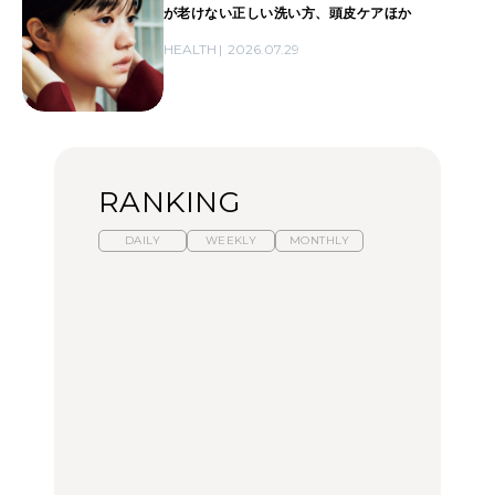
が老けない正しい洗い方、頭皮ケアほか
HEALTH
2026.07.29
RANKING
DAILY
WEEKLY
MONTHLY
【福島】わざわざ食べに
暑いから食べたくなる。
「来たぞ、トイトレ」|
行きたいご当地グルメ23
わざわざ行きたいラーメ
弘中綾香の「純度
選｜ラーメン、餃子、そ
ン13選｜プロが選ぶベス
100%」～第141回～
ばほか
ト3、大井町の人気店、
ご当地ラーメン
FOOD
LEARN
FOOD
【東京近郊】日帰りひと
【東京近郊】日帰りひと
【あんこ】一度は食べた
り旅スポット5選｜館
り旅スポット5選｜館
い名店13選｜どら焼き・
山、前橋、日光など
山、前橋、日光など
おはぎほか