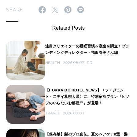
SHARE
Related Posts
注目クリエイターの睡眠習慣＆寝室を調査！ブラ
ンディングディレクター・福田春美さん編
HEALTH
2026.08.07
PR
【HOKKAIDO HOTEL NEWS】〈ラ・ジェン
ト・ステイ札幌大通〉に、特別宿泊プラン『ヒツ
ジのいらないお部屋™』が登場！
TRAVEL
2026.08.03
【保存版】髪のプロ直伝。夏のヘアケア8選｜髪