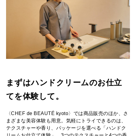
上
質
な
美
容
体
験
を
まずはハンドクリームのお仕立
。
てを体験して。
〈CHEF de BEAUTÉ kyoto〉では商品販売のほか、さ
まざまな美容体験も用意。気軽にトライできるのは、
テクスチャーや香り、パッケージを選べる「ハンドク
リームお仕立て体験」。3つのテクスチャーと4つの香