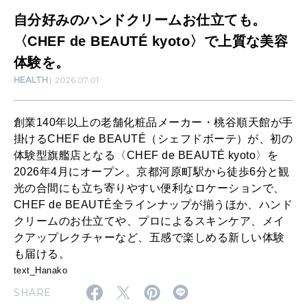
ム
自分好みのハンドクリームお仕立ても。
お
〈CHEF de BEAUTÉ kyoto〉で上質な美容
SUSTAINABLE
仕
体験を。
わたしができること
HEALTH
2026.07.01
立
て
CULTURE
創業140年以上の老舗化粧品メーカー・桃谷順天館が手
も
自分を耕す
掛けるCHEF de BEAUTÉ（シェフドボーテ）が、初の
。
体験型旗艦店となる〈CHEF de BEAUTÉ kyoto〉を
2026年4月にオープン。京都河原町駅から徒歩6分と観
〈
光の合間にも立ち寄りやすい便利なロケーションで、
WORK&MONEY
C
CHEF de BEAUTÉ全ラインナップが揃うほか、ハンド
いい人生って？
H
クリームのお仕立てや、プロによるスキンケア、メイ
クアップレクチャーなど、五感で楽しめる新しい体験
E
も届ける。
MAGAZINE
F
text_Hanako
特集
d
SHARE
2026年9月号「北海道 おいしく遊ぶ、夏のご褒美旅。」