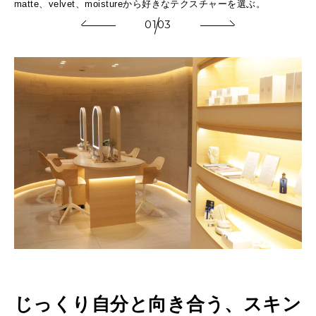
matte、velvet、moistureから好きなテクスチャーを選ぶ。
香
01
03
じっくり自分と向き合う、スキン