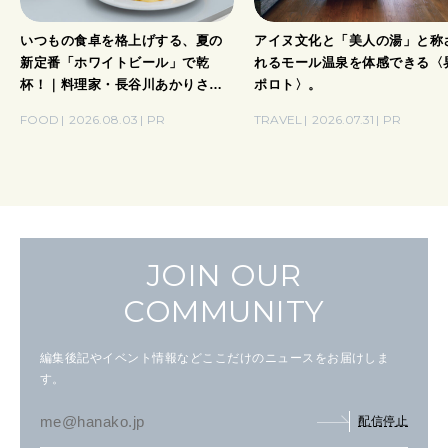
いつもの食卓を格上げする、夏の
アイヌ文化と「美人の湯」と称
新定番「ホワイトビール」で乾
れるモール温泉を体感できる〈
杯！｜料理家・長谷川あかりさん
ポロト〉。
の気取らないおもてなし。
FOOD
2026.08.03
PR
TRAVEL
2026.07.31
PR
JOIN OUR
COMMUNITY
編集後記やイベント情報などここだけのニュースをお届けしま
す。
配信停止