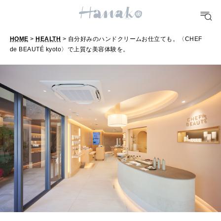
TRAVEL
どこ行く？
HOME
>
HEALTH
> 自分好みのハンドクリームお仕立ても。〈CHEF
de BEAUTÉ kyoto〉で上質な美容体験を。
自
FORTUNE
分
明日のわたし
好
[12星座別] Weekly Holoscope
み
HEALTH
の
[12星座別] Monthly Love Holoscope
自分にやさしく
ハ
女神まり愛のタロットメッセージ
ン
LEARN
算命学がわかる今月のあなた
ド
知る、考える
ク
リ
MAMA
ー
ママもいろいろ