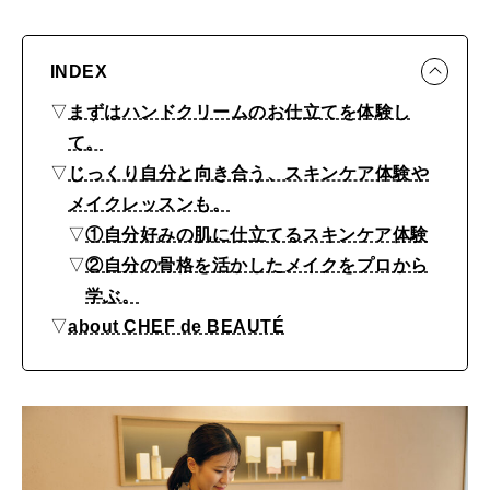
e
B
2026年8月号『お茶の時間です。』
INDEX
E
MAGAZINE
MOOK
2026年7月号「鎌倉 ローカルが 教えてくれた 本当の歩き方。」
A
▽
まずはハンドクリームのお仕立てを体験し
て。
U
2026年6月号「大銀座 トレンドが生まれる 新しい一流店へ。」
▽
じっくり自分と向き合う、スキンケア体験や
T
FOLLOW US!
メイクレッスンも。
2026年5月号「“大好き”に出会いに。韓国」
É
▽
①自分好みの肌に仕立てるスキンケア体験
k
2026年4月号「未来をつくる、学びの教科書。」
▽
②自分の骨格を活かしたメイクをプロから
y
学ぶ。
2026年3月号「スイーツ予想図 2026」
▽
about CHEF de BEAUTÉ
o
t
2026年2月号「良運を掴む 新・開運術。」
o
2026年1月号「猫がいれば、幸せ」
〉
2025年12月号「お酒の新常識。」
で