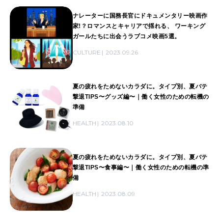
ナレーターに国務長官にドキュメンタリー映画作
家!？ロマンスとキャリアで揺れる、 ワーキング
ガールたちに出会うラブコメ映画5選。
CULTURE
2023.09.26
夏の疲れをためないカラダに。タイプ別、夏バテ
撃退TIPS〜グッズ編〜｜働く女性のための転機の
準備
HEALTH
2023.08.10
夏の疲れをためないカラダに。タイプ別、夏バテ
撃退TIPS〜食事編〜｜働く女性のための転機の準
備
HEALTH
2023.08.09