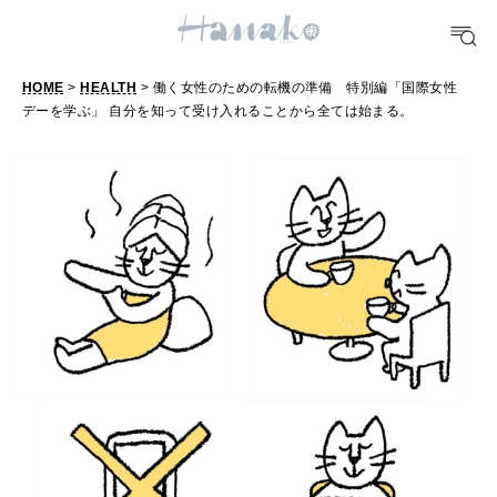
おいしい
HOME
>
HEALTH
> 働く女性のための転機の準備 特別編「国際女性
TRAVEL
デーを学ぶ」 自分を知って受け入れることから全ては始まる。
どこ行く？
FORTUNE
明日のわたし
[12星座別] Weekly Holoscope
HEALTH
[12星座別] Monthly Love Holoscope
自分にやさしく
女神まり愛のタロットメッセージ
LEARN
算命学がわかる今月のあなた
知る、考える