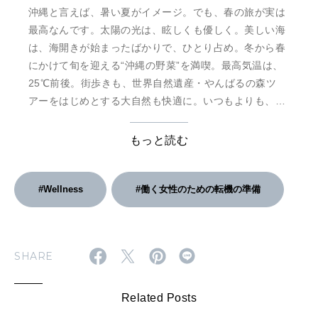
沖縄と言えば、暑い夏がイメージ。でも、春の旅が実は
最高なんです。太陽の光は、眩しくも優しく。美しい海
は、海開きが始まったばかりで、ひとり占め。冬から春
にかけて旬を迎える“沖縄の野菜”を満喫。最高気温は、
25℃前後。街歩きも、世界自然遺産・やんばるの森ツ
アーをはじめとする大自然も快適に。いつもよりも、
ちょっとだけ早い旅支度をして、涼しく楽しく、そして
美味しい春の沖縄へ向かいませんか。
もっと読む
#Wellness
#働く女性のための転機の準備
SHARE
Related Posts