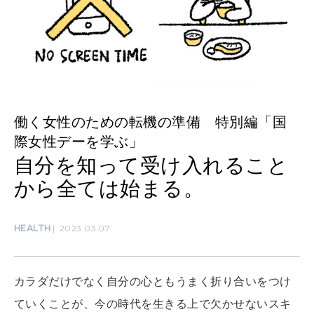
MAMA
ママもいろいろ
SUSTAINABLE
働く女性のための転機の準備 特別編「国
わたしができること
際女性デーを学ぶ」
自分を知って受け入れること
CULTURE
から全ては始まる。
自分を耕す
HEALTH
2023.03.07
WORK&MONEY
いい人生って？
カラダだけでなく自分の心ともうまく折り合いをつけ
ていくことが、今の時代を生きる上で欠かせないスキ