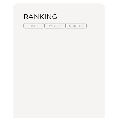
RANKING
DAILY
WEEKLY
MONTHLY
【2026年夏】マリーアン
暑いから食べたくなる。
【東京近郊】日帰りひと
トワネット展が話題！ 東
わざわざ行きたいラーメ
り旅スポット5選｜館
京、横浜、京都でおすす
ン13選｜プロが選ぶベス
山、前橋、日光など
めのアート展4選
ト3、大井町の人気店、
ご当地ラーメン
CULTURE
TRAVEL
FOOD
いつもの食卓を格上げす
「来たぞ、トイトレ」|
【あんこ】一度は食べた
る、夏の新定番「ホワイ
弘中綾香の「純度
い名店13選｜どら焼き・
トビール」で乾杯！｜料
100%」～第141回～
おはぎほか
理家・長谷川あかりさん
の気取らないおもてな
FOOD | PR
LEARN
FOOD
し。
【福島】わざわざ食べに
【福島】わざわざ食べに
「来たぞ、トイトレ」|
行きたいご当地グルメ23
行きたいご当地グルメ23
弘中綾香の「純度
選｜ラーメン、餃子、そ
選｜ラーメン、餃子、そ
100%」～第141回～
ばほか
ばほか