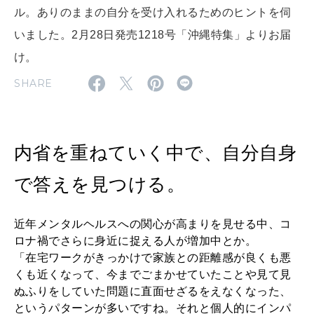
MAGAZINE
ル。ありのままの自分を受け入れるためのヒントを伺
特集
いました。2月28日発売1218号「沖縄特集」よりお届
2026年9月号「北海道 おいしく遊ぶ、夏のご褒美旅。」
け。
2026年8月号『お茶の時間です。』
SHARE
MAGAZINE
MOOK
2026年7月号「鎌倉 ローカルが 教えてくれた 本当の歩き方。」
内省を重ねていく中で、自分自身
2026年6月号「大銀座 トレンドが生まれる 新しい一流店へ。」
FOLLOW US!
で答えを見つける。
2026年5月号「“大好き”に出会いに。韓国」
2026年4月号「未来をつくる、学びの教科書。」
近年メンタルヘルスへの関心が高まりを見せる中、コ
ロナ禍でさらに身近に捉える人が増加中とか。
2026年3月号「スイーツ予想図 2026」
「在宅ワークがきっかけで家族との距離感が良くも悪
くも近くなって、今までごまかせていたことや見て見
2026年2月号「良運を掴む 新・開運術。」
ぬふりをしていた問題に直面せざるをえなくなった、
というパターンが多いですね。それと個人的にインパ