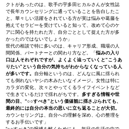
2026年1月号「猫がいれば、幸せ」
クトがあったのは、歌手の宇多田ヒカルさんが女性誌
で長年カウンセリングに通っていることを告白したこ
2025年12月号「お酒の新常識。」
と。華々しい活躍をされている方が実は悩みや葛藤を
抱えてセラピーを受けていると知って、改めて心のケ
アに関心を持たれた方、自分ごととして捉えた方が多
かったのではないでしょうか」
世代の相談で特に多いのは、キャリア形成、職場の人
間関係、パートナーとの関わり方など。「
悩みの入り
口は人それぞれですが、よくよく辿っていくと“こうあ
りたい”という自分の気持ちがわからなくなっている人
が多いです。
自分軸というのは、どんなに風に揺られ
ても倒れないヤシの木みたいなイメージ。女性は特に
カラダの変化、次々とやってくるライフイベントなど
で生きているだけで揺れがちです。
多すぎる情報や世
間の目、“○○すべき”という価値観に揺さぶられても、
最終的には自分の本当の思いに立ち返ることが大切。
カウンセリングは、自分への理解を深め、心の整理を
するお手伝いです」
“○○すべき”の呪縛を解くためにも、毎日の生活の中で