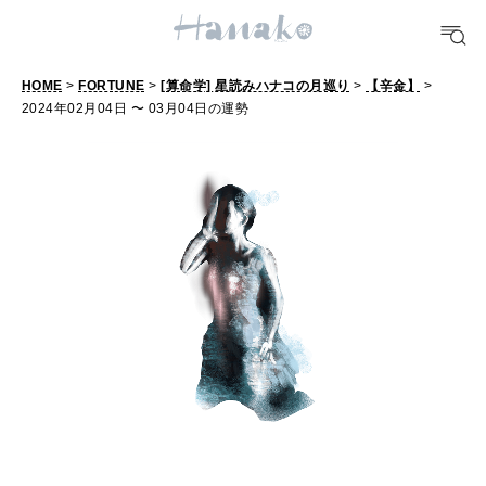
#手土産
#シュークリーム
#パン
#カフェ
#朝ごはん
#開運
HOME
>
FORTUNE
>
[算命学] 星読みハナコの月巡り
>
【辛金】
>
10 CATEGORIES
2024年02月04日 〜 03月04日の運勢
FOOD
おいしい
TRAVEL
どこ行く？
FORTUNE
明日のわたし
[12星座別] Weekly Holoscope