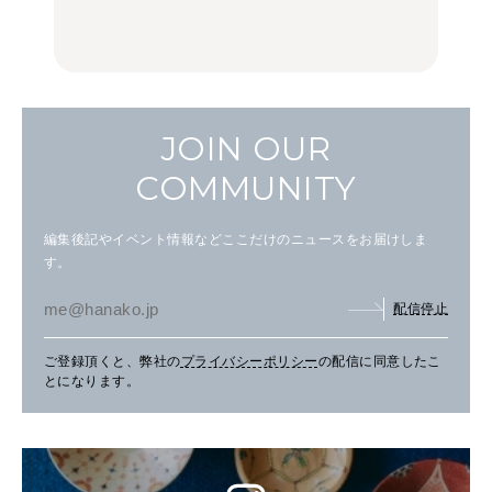
の気取らないおもてな
FOOD
FOOD | PR
FOOD
し。
JOIN OUR
COMMUNITY
編集後記やイベント情報などここだけのニュースをお届けしま
す。
配信停止
ご登録頂くと、弊社の
プライバシーポリシー
の配信に同意したこ
とになります。