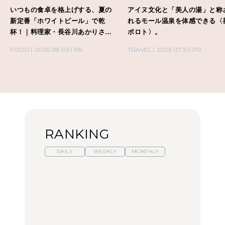
いつもの食卓を格上げする、夏の
アイヌ文化と「美人の湯」と称
新定番「ホワイトビール」で乾
れるモール温泉を体感できる〈
杯！｜料理家・長谷川あかりさん
ポロト〉。
の気取らないおもてなし。
FOOD
2026.08.03
PR
TRAVEL
2026.07.31
PR
RANKING
DAILY
WEEKLY
MONTHLY
暑いから食べたくなる。
【東京近郊】日帰りひと
「来たぞ、トイトレ」|
わざわざ行きたいラーメ
り旅スポット5選｜館
弘中綾香の「純度
ン13選｜プロが選ぶベス
山、前橋、日光など
100%」～第141回～
ト3、大井町の人気店、
ご当地ラーメン