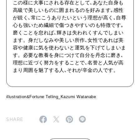
この様に大事にされる存在として､あなた自身も
高級で美しいものに囲まれるのを好みます｡感性
2026年4月号「未来をつくる、学びの教科書。」
が鋭く､常にこうありたいという理想が高く､自尊
心も強いため繊細で傷つきやすいのも特徴です｡
2026年3月号「スイーツ予想図 2026」
磨くことを怠れば､輝きは失われくすんでしまい
ます。身だしなみや美しい所作､女性であれば美
2026年2月号「良運を掴む 新・開運術。」
容や健康に気を使わないと運気を下げてしまいま
す。必要な教養を身につけて自分を丹念に磨き､
2026年1月号「猫がいれば、幸せ」
理想に近づく努力をすることで､名誉と人気が高
まり周囲を魅了する人､それが辛金の人です。
2025年12月号「お酒の新常識。」
illustration&Fortune Telling_Kazumi Watanabe
SHARE