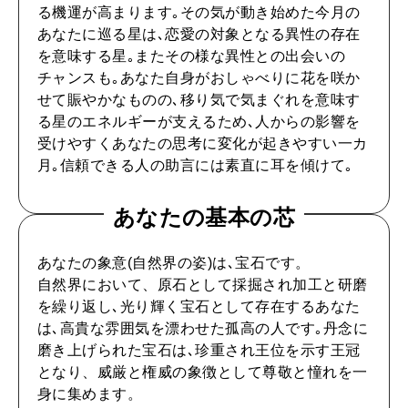
自分を耕す
る機運が高まります｡その気が動き始めた今月の
あなたに巡る星は､恋愛の対象となる異性の存在
を意味する星｡またその様な異性との出会いの
WORK&MONEY
チャンスも｡あなた自身がおしゃべりに花を咲か
いい人生って？
せて賑やかなものの､移り気で気まぐれを意味す
る星のエネルギーが支えるため､人からの影響を
受けやすくあなたの思考に変化が起きやすい一カ
月｡信頼できる人の助言には素直に耳を傾けて｡
MAGAZINE
特集
あなたの基本の芯
2026年9月号「北海道 おいしく遊ぶ、夏のご褒美旅。」
あなたの象意(自然界の姿)は､宝石です。
2026年8月号『お茶の時間です。』
自然界において、原石として採掘され加工と研磨
を繰り返し､光り輝く宝石として存在するあなた
MAGAZINE
MOOK
2026年7月号「鎌倉 ローカルが 教えてくれた 本当の歩き方。」
は､高貴な雰囲気を漂わせた孤高の人です｡丹念に
磨き上げられた宝石は､珍重され王位を示す王冠
2026年6月号「大銀座 トレンドが生まれる 新しい一流店へ。」
となり、威厳と権威の象徴として尊敬と憧れを一
身に集めます。
FOLLOW US!
2026年5月号「“大好き”に出会いに。韓国」