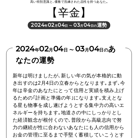
高い特別意識と､優雅で洗練された品性を持つあなた｡
【辛金】
HEALTH
[12星座別] Monthly Love Holoscope
自分にやさしく
2024
02
04
03
04
運勢
年
月
日 〜
月
日の
女神まり愛のタロットメッセージ
LEARN
算命学がわかる今月のあなた
知る、考える
2024
02
04
03
04
あ
年
月
日 〜
月
日の
なたの運勢
MAMA
新年は明けましたが､新しい年の気が本格的に動
ママもいろいろ
き出すのは2月4日の立春からとなります｡まず､今
年は辛金のあなたにとって信用と実績を積み上げ
るための｢計画と準備の年｣になります｡支えとな
SUSTAINABLE
る星も物事を成し遂げようとする集中力の高いエ
わたしができること
ネルギーを持ちます｡地道さの中にしっかりとし
た経済観念が根付くので､普段から高級志向で努
力の継続が性に合わないあなたにも人の信用から
CULTURE
お金の管理に至るまで手堅く蓄積していこうとす