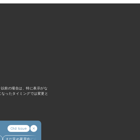
5号以前の場合は、特に表示がな
になったタイミングでは変更と
koママ
こここ
MCS
Old Issue
まだ見ぬ夏景色に会いにニセコへ。
アイヌ文化を五感で楽しむ湖畔の〈ウポポイ〉