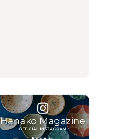
【福島】わざわざ食べ
「来たぞ、トイトレ」|
No.1259『北海道 おい
に行きたいご当地グル
弘中綾香の「純度
しく遊ぶ、夏のご褒美
メ23選｜ラーメン、餃
100%」～第141回～
旅。』
子、そばほか
LEARN
FOOD
【2026年最新】横浜の
【2026年最新】横浜の
No.1259『北海道 おい
絶品ランチ29選｜横浜
絶品ランチ29選｜横浜
しく遊ぶ、夏のご褒美
駅周辺、みなとみら
駅周辺、みなとみら
旅。』
い、横浜中華街、和
い、横浜中華街、和
食、洋食ほか
食、洋食ほか
FOOD
FOOD
Hanako Magazine
OFFICIAL INSTAGRAM
Follow us!