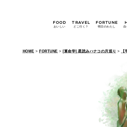
FOOD
TRAVEL
FORTUNE
おいしい
どこ行く？
明日のわたし
自
[12星座別] Weekly
Holoscope
HOME
>
FORTUNE
>
[算命学] 星読みハナコの月巡り
>
【
[12星座別] Monthly
Holoscope
#手土産
#シュークリーム
#パン
女神まり愛の
タロットメッセージ
#京都
[算命学] 星読みハナコの月巡