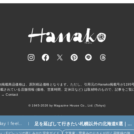
事内掲載商品価格は、原則税込価格となります。ただし、引用元のHanako掲載号が119
載されている店舗情報 (価格、営業時間、定休日など) は取材時のもので、記事をご覧
 →
Contact
© 1945-2026 by Magazine House Co., Ltd. (Tokyo)
asa BRUTUS
クロワッサン
GINZA
クウネル
Popeye
&Premium
Tarzan
colocal
Hana
マガジンワールド
広告掲載
Privacy Policy
ay I feel...
足を延ばして行きたい札幌以外の北海道6選｜エ
スコンフィールド、花咲線、ニセコほか (6)
・Fビレッジの楽しみかた完全ガイド
文筆家・甲斐みのりさんが行く花咲線の旅。