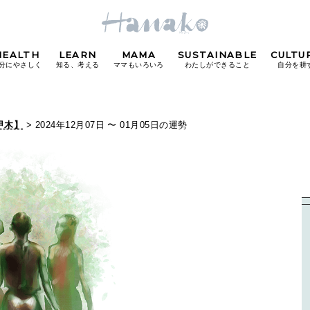
HEALTH
LEARN
MAMA
SUSTAINABLE
CULTU
分にやさしく
知る、考える
ママもいろいろ
わたしができること
自分を耕
POPULAR TAGS
甲木】
> 2024年12月07日 〜 01月05日の運勢
#カフェ
#朝ごはん
#開運
#東京駅
#銀座
#
り
FOLLOW US!