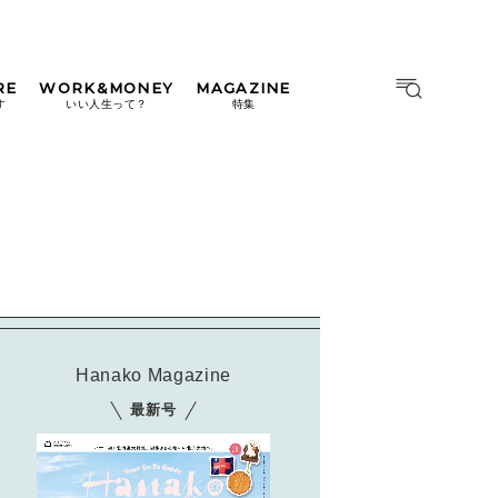
RE
WORK&MONEY
MAGAZINE
MAGAZINE
MOOK
す
いい人生って？
特集
2026年9月号「北海道 おいし
く遊ぶ、夏のご褒美旅。」
2026年8月号『お茶の時間で
す。』
日本橋
#中目黒
#吉祥寺
#横浜
2026年7月号「鎌倉 ローカル
が 教えてくれた 本当の歩き
方。」
2026年6月号「大銀座 トレン
ドが生まれる 新しい一流店
Hanako Magazine
へ。」
最新号
2026年5月号「“大好き”に出
会いに。韓国」
2026年4月号「未来をつくる、