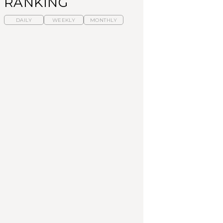
RANKING
DAILY
WEEKLY
MONTHLY
暑いから食べたくな
【東京近郊】日帰りひ
「来たぞ、トイトレ」|
る。わざわざ行きたい
とり旅スポット5選｜館
弘中綾香の「純度
ラーメン13選｜プロが
山、前橋、日光など
100%」～第141回～
選ぶベスト3、大井町の
人気店、ご当地ラーメ
TRAVEL
LEARN
FOOD
ン
【福島】わざわざ食べ
【東京近郊】日帰りひ
【あんこ】一度は食べ
に行きたいご当地グル
とり旅スポット5選｜館
たい名店13選｜どら焼
メ23選｜ラーメン、餃
山、前橋、日光など
き・おはぎほか
子、そばほか
FOOD
TRAVEL
FOOD
中目黒からひと駅の穴
No.1259『北海道 おい
「来たぞ、トイトレ」|
場。祐天寺の魅力10選
しく遊ぶ、夏のご褒美
弘中綾香の「純度
｜グルメ、ショッピン
旅。』
100%」～第141回～
グ、古着ほか
FOOD
LEARN