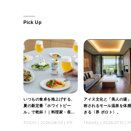
Pick Up
ホワイト
いつもの食卓を格上げする、
アイヌ文化と「美人の湯
。料理
夏の新定番「ホワイトビー
称されるモール温泉を体
ん考案の
ル」で乾杯！｜料理家・長谷
きる〈界 ポロト〉。
川あかりさんの気取らないお
03
PR
FOOD
2026.08.03
PR
TRAVEL
2026.07.31
P
もてなし。