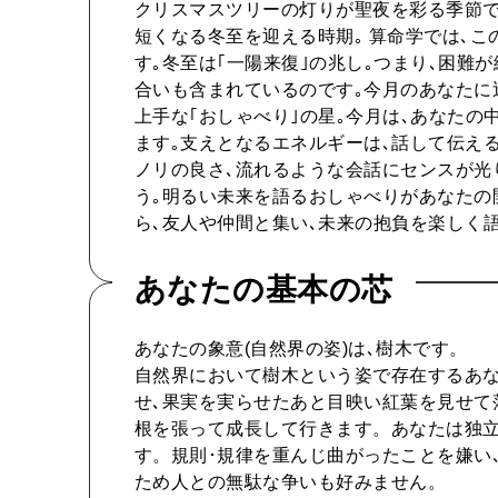
クリスマスツリーの灯りが聖夜を彩る季節で
短くなる冬至を迎える時期｡ 算命学では､こ
す｡冬至は｢一陽来復｣の兆し｡つまり､困難
合いも含まれているのです｡今月のあなたに
上手な｢おしゃべり｣の星｡今月は､あなた
ます｡支えとなるエネルギーは､話して伝え
ノリの良さ､流れるような会話にセンスが光
う｡明るい未来を語るおしゃべりがあなたの
ら､友人や仲間と集い､未来の抱負を楽しく
あなたの基本の芯
あなたの象意(自然界の姿)は､樹木です。
自然界において樹木という姿で存在するあな
せ､果実を実らせたあと目映い紅葉を見せて
根を張って成長して行きます。あなたは独立
す。規則･規律を重んじ曲がったことを嫌い
ため人との無駄な争いも好みません。