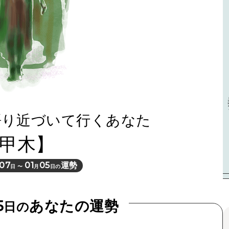
語り近づいて行くあなた
甲木】
07
01
05
運勢
日 〜
月
日の
5
あなたの運勢
日の