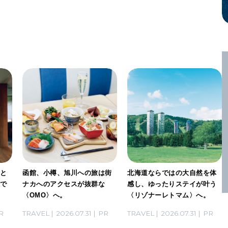
」と
函館、小樽、旭川への旅は街
北海道ならではの大自然を体
感で
ナカへのアクセスが抜群な
感し、ゆったりステイが叶う
〈OMO〉へ。
〈リゾナーレトマム〉へ。
R
TRAVEL
2026.07.31
PR
TRAVEL
2026.07.31
PR