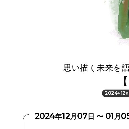
思い描く未来を
【
2024
12
年
月
2024
12
07
01
0
年
月
日 〜
月