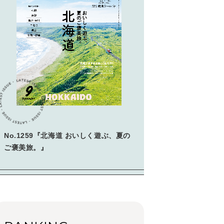
学びの教科書。」
2026年3月号「スイーツ予想図
2026」
2026年2月号「良運を掴む
新・開運術。」
2026年1月号「猫がいれば、幸
せ」
2025年12月号「お酒の新常
識。」
No.1259『北海道 おいしく遊ぶ、夏の
ご褒美旅。』