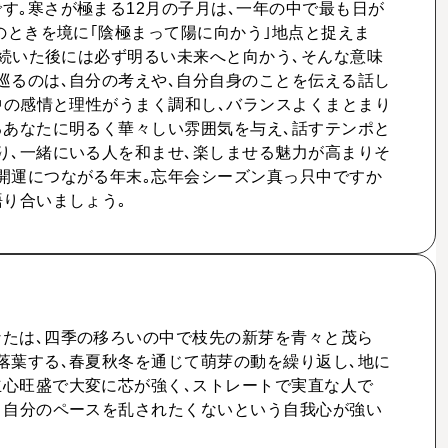
す｡寒さが極まる12月の子月は､一年の中で最も日が
のときを境に｢陰極まって陽に向かう｣地点と捉えま
が続いた後には必ず明るい未来へと向かう､そんな意味
巡るのは､自分の考えや､自分自身のことを伝える話し
の中の感情と理性がうまく調和し､バランスよくまとまり
るあなたに明るく華々しい雰囲気を与え､話すテンポと
り､一緒にいる人を和ませ､楽しませる魅力が高まりそ
開運につながる年末｡忘年会シーズン真っ只中ですか
語り合いましょう｡
たは､四季の移ろいの中で枝先の新芽を青々と茂ら
落葉する､春夏秋冬を通じて萌芽の動を繰り返し､地に
心旺盛で大変に芯が強く､ストレートで実直な人で
､自分のペースを乱されたくないという自我心が強い