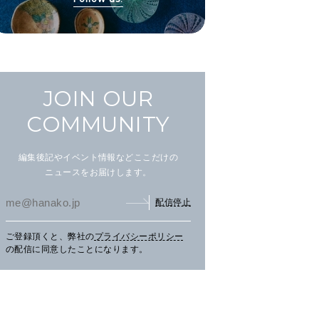
JOIN OUR
COMMUNITY
編集後記やイベント情報などここだけの
ニュースをお届けします。
配信停止
ご登録頂くと、弊社の
プライバシーポリシー
まだ見ぬ夏景色に会いにニセ
文筆家・甲斐みのりさんが行
アイ
の配信に同意したことになります。
コへ。
く花咲線の旅。
畔の
TRAVEL
2026.07.30
PR
TRAVEL
2026.07.30
PR
LE