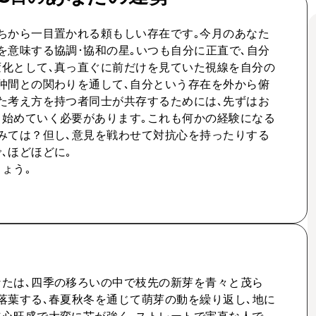
ちから一目置かれる頼もしい存在です｡今月のあなた
を意味する協調･協和の星｡いつも自分に正直で､自分
化として､真っ直ぐに前だけを見ていた視線を自分の
仲間との関わりを通して､自分という存在を外から俯
た考え方を持つ者同士が共存するためには､先ずはお
始めていく必要があります｡これも何かの経験になる
みては？但し､意見を戦わせて対抗心を持ったりする
､ほどほどに｡
ょう｡
たは､四季の移ろいの中で枝先の新芽を青々と茂ら
落葉する､春夏秋冬を通じて萌芽の動を繰り返し､地に