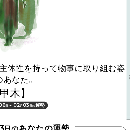
､主体性を持って物事に取り組む姿
のあなた｡
甲木】
06
02
03
運勢
日 〜
月
日の
3
あなたの運勢
日の