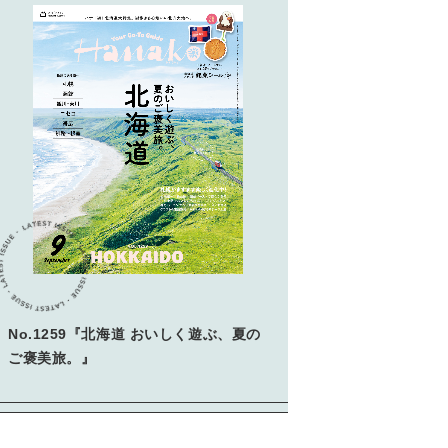
学びの教科書。」
2026年3月号「スイーツ予想図
2026」
2026年2月号「良運を掴む
新・開運術。」
2026年1月号「猫がいれば、幸
せ」
2025年12月号「お酒の新常
識。」
No.1259『北海道 おいしく遊ぶ、夏の
ご褒美旅。』