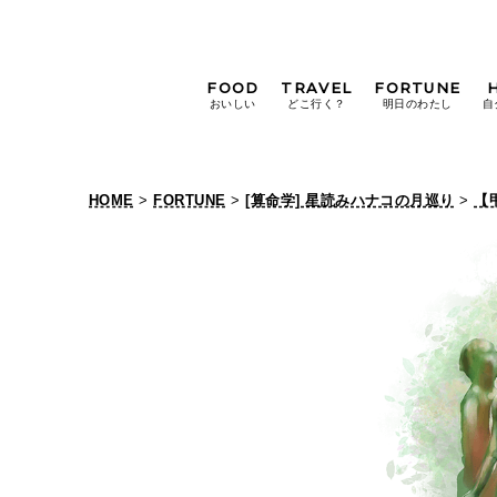
FOOD
TRAVEL
FORTUNE
おいしい
どこ行く？
明日のわたし
自
[12星座別] Weekly
Holoscope
HOME
>
FORTUNE
>
[算命学] 星読みハナコの月巡り
>
【
[12星座別] Monthly
Holoscope
#手土産
#シュークリーム
#パン
女神まり愛の
タロットメッセージ
#京都
[算命学] 星読みハナコの月巡