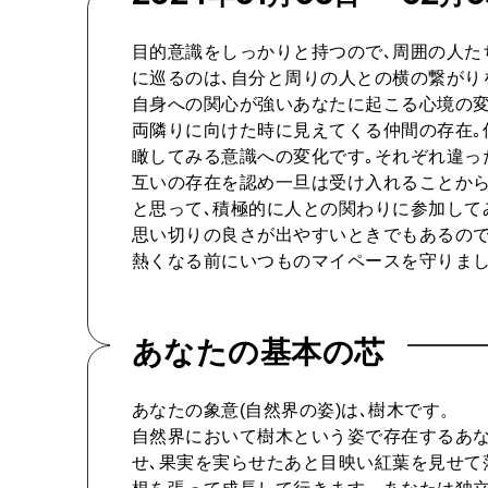
目的意識をしっかりと持つので､周囲の人た
に巡るのは､自分と周りの人との横の繋がり
自身への関心が強いあなたに起こる心境の変
両隣りに向けた時に見えてくる仲間の存在｡
瞰してみる意識への変化です｡それぞれ違っ
互いの存在を認め一旦は受け入れることから
と思って､積極的に人との関わりに参加して
思い切りの良さが出やすいときでもあるので
熱くなる前にいつものマイペースを守りまし
あなたの基本の芯
あなたの象意(自然界の姿)は､樹木です。
自然界において樹木という姿で存在するあな
せ､果実を実らせたあと目映い紅葉を見せて