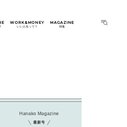
RE
WORK&MONEY
MAGAZINE
MAGAZINE
MOOK
す
いい人生って？
特集
2026年9月号「北海道 おいし
く遊ぶ、夏のご褒美旅。」
2026年8月号『お茶の時間で
す。』
日本橋
#中目黒
#吉祥寺
#横浜
2026年7月号「鎌倉 ローカル
が 教えてくれた 本当の歩き
方。」
2026年6月号「大銀座 トレン
ドが生まれる 新しい一流店
へ。」
2026年5月号「“大好き”に出
Hanako Magazine
会いに。韓国」
最新号
2026年4月号「未来をつくる、