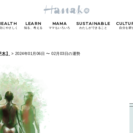
HEALTH
LEARN
MAMA
SUSTAINABLE
CULTU
分にやさしく
知る、考える
ママもいろいろ
わたしができること
自分を耕
POPULAR TAGS
甲木】
> 2024年01月06日 〜 02月03日の運勢
#カフェ
#朝ごはん
#開運
#東京駅
#銀座
#
り
FOLLOW US!