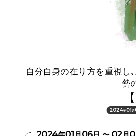
自分自身の在り方を重視し
勢
【
2024
01
年
月
2024
01
06
02
0
年
月
日 〜
月