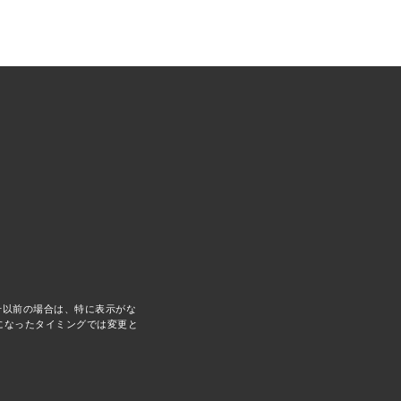
TRAVEL
2026.07.30
PR
TRAVEL
2026.07.30
PR
LE
5号以前の場合は、特に表示がな
になったタイミングでは変更と