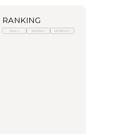
RANKING
DAILY
WEEKLY
MONTHLY
暑いから食べたくな
【東京近郊】日帰りひ
「来たぞ、トイトレ」|
る。わざわざ行きたい
とり旅スポット5選｜館
弘中綾香の「純度
ラーメン13選｜プロが
山、前橋、日光など
100%」～第141回～
選ぶベスト3、大井町の
人気店、ご当地ラーメ
TRAVEL
LEARN
FOOD
ン
【福島】わざわざ食べ
【東京近郊】日帰りひ
【あんこ】一度は食べ
に行きたいご当地グル
とり旅スポット5選｜館
たい名店13選｜どら焼
メ23選｜ラーメン、餃
山、前橋、日光など
き・おはぎほか
子、そばほか
FOOD
TRAVEL
FOOD
中目黒からひと駅の穴
No.1259『北海道 おい
「来たぞ、トイトレ」|
場。祐天寺の魅力10選
しく遊ぶ、夏のご褒美
弘中綾香の「純度
｜グルメ、ショッピン
旅。』
100%」～第141回～