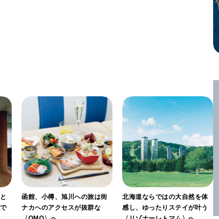
」と
函館、小樽、旭川への旅は街
北海道ならではの大自然を体
感で
ナカへのアクセスが抜群な
感し、ゆったりステイが叶う
〈OMO〉へ。
〈リゾナーレトマム〉へ。