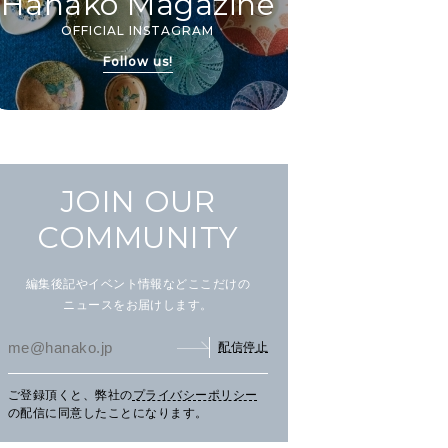
Hanako Magazine
OFFICIAL INSTAGRAM
Follow us!
JOIN OUR
COMMUNITY
編集後記やイベント情報などここだけの
ニュースをお届けします。
配信停止
ご登録頂くと、弊社の
プライバシーポリシー
まだ見ぬ夏景色に会いにニセ
文筆家・甲斐みのりさんが行
アイ
の配信に同意したことになります。
コへ。
く花咲線の旅。
畔の