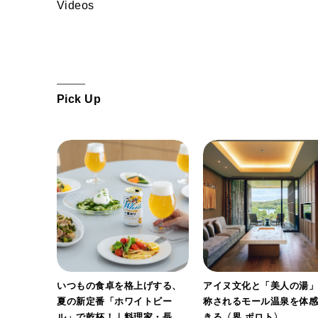
Videos
Pick Up
ホワイト
いつもの食卓を格上げする、
アイヌ文化と「美人の湯
。料理
夏の新定番「ホワイトビー
称されるモール温泉を体
ん考案の
ル」で乾杯！｜料理家・長谷
きる〈界 ポロト〉。