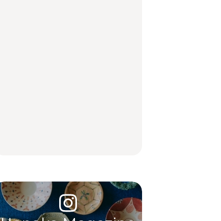
グ、古着ほか
FOOD
LEARN
【福島】わざわざ食べ
「来たぞ、トイトレ」|
No.1259『北海道 おい
に行きたいご当地グル
弘中綾香の「純度
しく遊ぶ、夏のご褒美
メ23選｜ラーメン、餃
100%」～第141回～
旅。』
子、そばほか
LEARN
FOOD
【2026年最新】横浜の
【2026年最新】横浜の
No.1259『北海道 おい
絶品ランチ29選｜横浜
絶品ランチ29選｜横浜
しく遊ぶ、夏のご褒美
駅周辺、みなとみら
駅周辺、みなとみら
旅。』
い、横浜中華街、和
い、横浜中華街、和
食、洋食ほか
食、洋食ほか
FOOD
FOOD