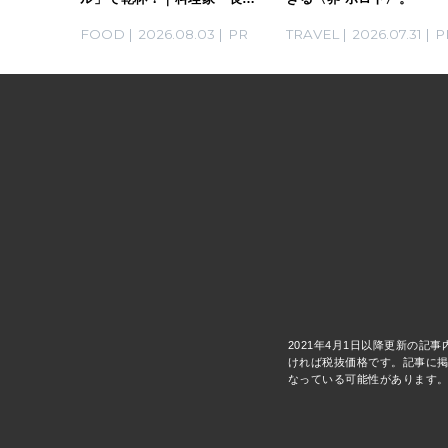
川あかりさんの気取らないお
03
PR
FOOD
2026.08.03
PR
TRAVEL
2026.07.31
P
もてなし。
2021年4月1日以降更新の記
ければ税抜価格です。記事に掲
なっている可能性があります。