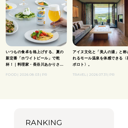
いつもの食卓を格上げする、夏の
アイヌ文化と「美人の湯」と称
新定番「ホワイトビール」で乾
れるモール温泉を体感できる〈
杯！｜料理家・長谷川あかりさん
ポロト〉。
の気取らないおもてなし。
FOOD
2026.08.03
PR
TRAVEL
2026.07.31
PR
RANKING