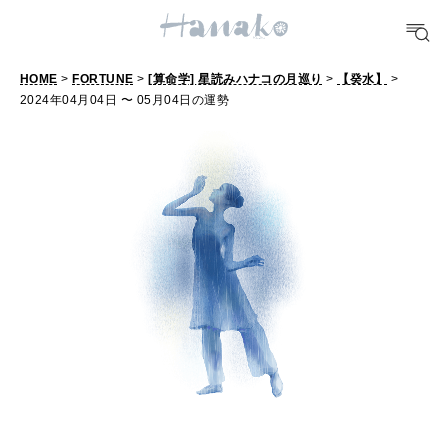
#手土産
#シュークリーム
#パン
#カフェ
#朝ごはん
#開運
HOME
>
FORTUNE
>
[算命学] 星読みハナコの月巡り
>
【癸水】
>
10 CATEGORIES
2024年04月04日 〜 05月04日の運勢
FOOD
おいしい
TRAVEL
どこ行く？
FORTUNE
明日のわたし
[12星座別] Weekly Holoscope