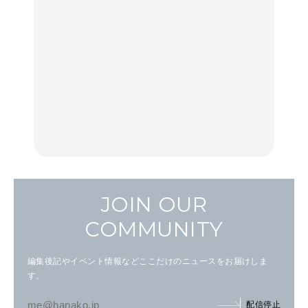
弘中綾香の「純度
く遊ぶ、夏のご褒美
選｜ラーメン、餃子、そ
100%」～第141回～
旅。』
ばほか
LEARN
FOOD
【2026年最新】横浜の絶
【2026年最新】横浜の絶
No.1259『北海道 おいし
品ランチ29選｜横浜駅周
品ランチ29選｜横浜駅周
く遊ぶ、夏のご褒美
辺、みなとみらい、横浜
辺、みなとみらい、横浜
旅。』
中華街、和食、洋食ほか
中華街、和食、洋食ほか
FOOD
FOOD
JOIN OUR
COMMUNITY
編集後記やイベント情報などここだけのニュースをお届けしま
す。
配信停止