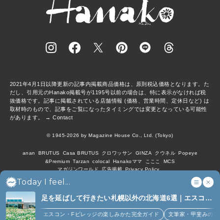
2021年4月1日以降更新の記事内掲載商品価格は、原則税込価格となります。た
だし、引用元のHanako掲載号が1195号以前の場合は、特に表示がなければ税
抜価格です。記事に掲載されている店舗情報 (価格、営業時間、定休日など) は
取材時のもので、記事をご覧になったタイミングでは変更となっている可能性
があります。 →
Contact
© 1945-2026 by Magazine House Co., Ltd. (Tokyo)
anan
BRUTUS
Casa BRUTUS
クロワッサン
GINZA
クウネル
Popeye
&Premium
Tarzan
colocal
Hanakoママ
こここ
MCS
マガジンワールド
広告掲載
Privacy Policy
Today I feel...
足を延ばして行きたい札幌以外の北海道6選｜エスコン
フィールド、花咲線、ニセコほか (6)
【北海道】エスコン・Fビレッジの楽しみかた完全ガイド
文筆家・甲斐みのりさ