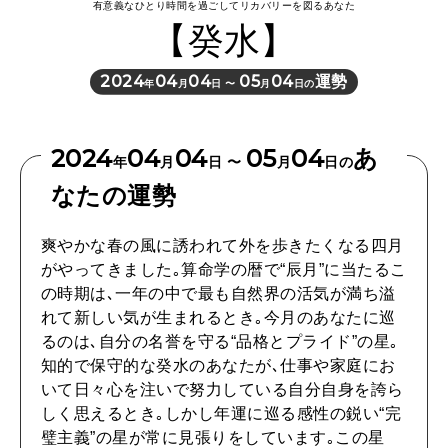
有意義なひとり時間を過ごしてリカバリーを図るあなた
HEALTH
【癸水】
[12星座別] Monthly Love Holoscope
自分にやさしく
2024
04
04
05
04
運勢
女神まり愛のタロットメッセージ
年
月
日 〜
月
日の
LEARN
算命学がわかる今月のあなた
知る、考える
2024
04
04
05
04
あ
年
月
日 〜
月
日の
なたの運勢
MAMA
ママもいろいろ
爽やかな春の風に誘われて外を歩きたくなる四月
がやってきました｡算命学の暦で“辰月”に当たるこ
の時期は､一年の中で最も自然界の活気が満ち溢
れて新しい気が生まれるとき｡今月のあなたに巡
SUSTAINABLE
るのは､自分の名誉を守る“品格とプライド”の星｡
わたしができること
知的で保守的な癸水のあなたが､仕事や家庭にお
いて日々心を注いで努力している自分自身を誇ら
しく思えるとき｡しかし年運に巡る感性の鋭い“完
CULTURE
璧主義”の星が常に見張りをしています｡この星
自分を耕す