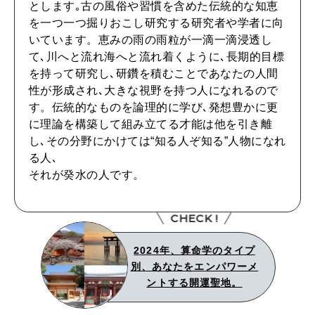
とします｡古の風俗や習慣を含めた伝統的な知恵
を一つ一つ掘りおこし研究する研究者や学者に向
2026年4月号「未来をつくる、学びの教科書。」
いています。恵みの雨の雨粒が一滴一滴浸透し
て､川へと流れ海へと流れ着くように､長期的目標
2026年3月号「スイーツ予想図 2026」
を持って研究し､研鑽を積むことであなたの人間
性が形成され､大きな視野を持つ人になれるので
2026年2月号「良運を掴む 新・開運術。」
す。伝統的なものを論理的に学び､発想豊かに更
に理論を構築して組み立てる才能は他を引き離
2026年1月号「猫がいれば、幸せ」
し､その分野にかけては“知る人ぞ知る”人物になれ
る人､
2025年12月号「お酒の新常識。」
それが癸水の人です。
CHECK !
2024年、算命学のタイプ
別、あなたをエンパワーメ
ントする開運聖地。