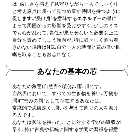
は､厳しさを与えて見守りながら一人でじっくり
と考え原点に戻って見つめ直す時間を持つように
促します｡“受け身”を意味するエネルギーの星に
WORK&MONEY
よって周囲からの影響を受けやすく､少しのミス
いい人生って？
でも心が乱れて､責任が果たせないと必要以上に
自分を責めてしまう傾向が｡特に騒々しく落ち着
きのない場所はNG｡自分一人の時間と質の良い睡
MAGAZINE
眠を取ることもお忘れなく｡
特集
あなたの基本の芯
2026年9月号「北海道 おいしく遊ぶ、夏のご褒美旅。」
あなたの象意(自然界の姿)は､雨､川です。
2026年8月号『お茶の時間です。』
自然界において、すべての生き物を養い､万物を
MAGAZINE
MOOK
潤す“恵みの雨”として存在するあなたは､
2026年7月号「鎌倉 ローカルが 教えてくれた 本当の歩き方。」
常識的で思慮深く､潤いを与えて周りの人を助け
る人です。
2026年6月号「大銀座 トレンドが生まれる 新しい一流店へ。」
あなたは興味を持ったことに対する学びの吸収が
FOLLOW US!
早く､特に古典や伝統に関する学問の習得を得意
2026年5月号「“大好き”に出会いに。韓国」