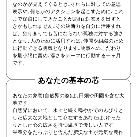
自分を耕す
なのかが見えてくるとき｡それらに対しての意思
表示や､何らかのアクションを起こすために､これ
まで保留にしてきたことがあれば､答えを出すと
WORK&MONEY
きかもしれません｡その決断力を自分に活用すれ
いい人生って？
ば、独りきりでも苦にならない孤独に対する強さ
となり､人のために活用すれば､仲間や組織のため
に行動できる勇気となります｡物事へのこだわり
MAGAZINE
を最小限に留め､潔さをテーマに行動する一ヶ月
特集
です。
2026年9月号「北海道 おいしく遊ぶ、夏のご褒美旅。」
あなたの基本の芯
2026年8月号『お茶の時間です。』
あなたの象意(自然界の姿)は､田畑や田園を含む大
地です。
MAGAZINE
MOOK
2026年7月号「鎌倉 ローカルが 教えてくれた 本当の歩き方。」
自然界において、永々と続く穏やかでのんびりと
した広大な大地として存在するあなたは､ゆった
2026年6月号「大銀座 トレンドが生まれる 新しい一流店へ。」
りとした心の広さを持つ温厚で優しい人です。
栄養分をたっぷりと含んだ肥沃な土が元気な農作
FOLLOW US!
2026年5月号「“大好き”に出会いに。韓国」