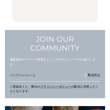
名店3選
理家・長谷川あかりさん
中華街、和食、洋食ほか
の気取らないおもてな
FOOD
FOOD | PR
FOOD
し。
JOIN OUR
COMMUNITY
編集後記やイベント情報などここだけのニュースをお届けしま
す。
配信停止
ご登録頂くと、弊社の
プライバシーポリシー
の配信に同意したこ
とになります。