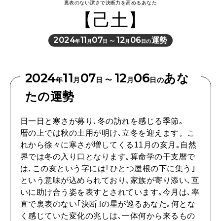
裏表のない潔さで決断力を高めるあなた
【己土】
HEALTH
[12星座別] Monthly Love Holoscope
自分にやさしく
2024
11
07
12
06
運勢
年
月
日 〜
月
日の
女神まり愛のタロットメッセージ
LEARN
算命学がわかる今月のあなた
知る、考える
2024
11
07
12
06
あな
年
月
日 〜
月
日の
たの運勢
MAMA
日一日と寒さが募り､冬の訪れを感じる季節｡
ママもいろいろ
暦の上では秋の土用が明け､立冬を迎えます。こ
れから徐々に寒さが増してくる11月の亥月｡自然
界では冬の入り口となります｡算命学の干支暦で
SUSTAINABLE
は､この亥という字には｢ひとつ屋根の下に集う｣
わたしができること
という意味が込められており､家族が寄り添い､互
いに助け合う姿を表すとされています｡今月は､率
直で裏表のない｢決断｣の星が巡るあなた｡何とな
CULTURE
く感じていた変化の兆しは､一体何から来るもの