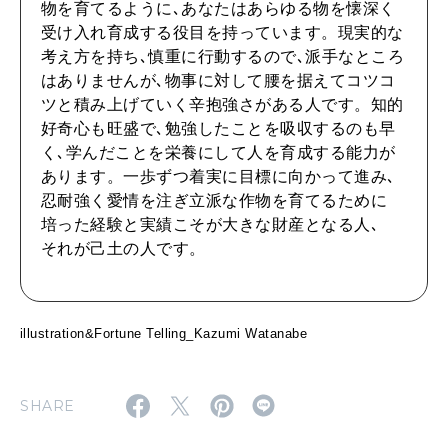
物を育てるように､あなたはあらゆる物を懐深く
受け入れ育成する役目を持っています。現実的な
2026年4月号「未来をつくる、学びの教科書。」
考え方を持ち､慎重に行動するので､派手なところ
はありませんが､物事に対して腰を据えてコツコ
2026年3月号「スイーツ予想図 2026」
ツと積み上げていく辛抱強さがある人です。知的
好奇心も旺盛で､勉強したことを吸収するのも早
2026年2月号「良運を掴む 新・開運術。」
く､学んだことを栄養にして人を育成する能力が
あります。一歩ずつ着実に目標に向かって進み､
2026年1月号「猫がいれば、幸せ」
忍耐強く愛情を注ぎ立派な作物を育てるために
培った経験と実績こそが大きな財産となる人､
2025年12月号「お酒の新常識。」
それが己土の人です。
illustration&Fortune Telling_Kazumi Watanabe
SHARE