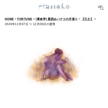
#手土産
#シュークリーム
#パン
#カフェ
#朝ごはん
#開運
HOME
>
FORTUNE
>
[算命学] 星読みハナコの月巡り
>
【己土】
>
10 CATEGORIES
2024年11月07日 〜 12月06日の運勢
FOOD
おいしい
TRAVEL
どこ行く？
FORTUNE
明日のわたし
[12星座別] Weekly Holoscope