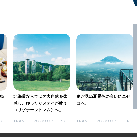
は街
北海道ならではの大自然を体
まだ見ぬ夏景色に会いにニセ
な
感し、ゆったりステイが叶う
コへ。
〈リゾナーレトマム〉へ。
R
TRAVEL
2026.07.31
PR
TRAVEL
2026.07.30
PR