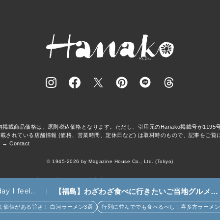
事内掲載商品価格は、原則税込価格となります。ただし、引用元のHanako掲載号が119
載されている店舗情報 (価格、営業時間、定休日など) は取材時のもので、記事をご覧
 →
Contact
© 1945-2026 by Magazine House Co., Ltd. (Tokyo)
asa BRUTUS
クロワッサン
GINZA
クウネル
Popeye
&Premium
Tarzan
colocal
Hana
マガジンワールド
広告掲載
Privacy Policy
ay I feel...
【福島】わざわざ食べに行きたいご当地グルメ
23選｜ラーメン、餃子、そばほか (8)
値がある旨さ！ 白河ラーメン3選
行列に並んででも食べるべし！喜多方ラーメンの