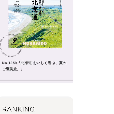
学びの教科書。」
2026年3月号「スイーツ予想図
2026」
2026年2月号「良運を掴む
新・開運術。」
2026年1月号「猫がいれば、幸
せ」
2025年12月号「お酒の新常
識。」
No.1259『北海道 おいしく遊ぶ、夏の
ご褒美旅。』
RANKING