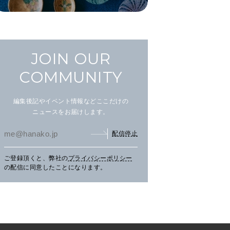
JOIN OUR
COMMUNITY
編集後記やイベント情報などここだけの
ニュースをお届けします。
配信停止
ご登録頂くと、弊社の
プライバシーポリシー
文筆家・甲斐みのりさんが行
アイヌ文化を五感で楽しむ湖
【C
の配信に同意したことになります。
く花咲線の旅。
畔の〈ウポポイ〉へ。
グの
三辻
CH
TRAVEL
2026.07.30
PR
LEARN
2026.07.29
PR
FO
く、