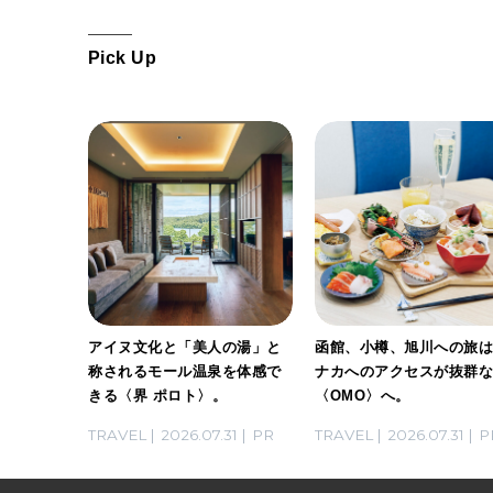
Pick Up
げする、
アイヌ文化と「美人の湯」と
函館、小樽、旭川への旅
トビー
称されるモール温泉を体感で
ナカへのアクセスが抜群
家・長谷
きる〈界 ポロト〉。
〈OMO〉へ。
らないお
03
PR
TRAVEL
2026.07.31
PR
TRAVEL
2026.07.31
P