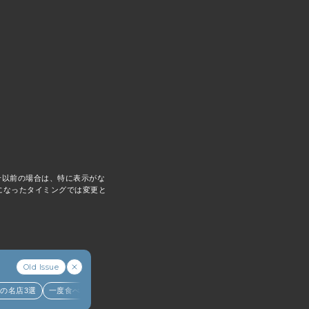
5号以前の場合は、特に表示がな
になったタイミングでは変更と
koママ
こここ
MCS
Old Issue
名店3選
一度食べたら虜になる。福島のご当地ラーメン、郡山ブラックの名店3選