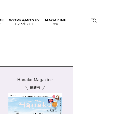
RE
WORK&MONEY
MAGAZINE
MAGAZINE
MOOK
す
いい人生って？
特集
2026年9月号「北海道 おいし
く遊ぶ、夏のご褒美旅。」
2026年8月号『お茶の時間で
す。』
日本橋
#中目黒
#吉祥寺
#横浜
2026年7月号「鎌倉 ローカル
が 教えてくれた 本当の歩き
方。」
Hanako Magazine
2026年6月号「大銀座 トレン
ドが生まれる 新しい一流店
最新号
へ。」
2026年5月号「“大好き”に出
会いに。韓国」
2026年4月号「未来をつくる、