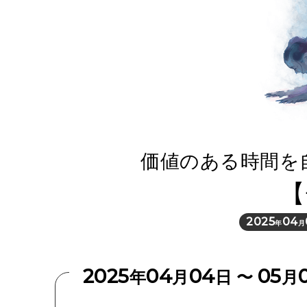
価値のある時間を
【
2025
04
年
月
2025
04
04
05
年
月
日 〜
月