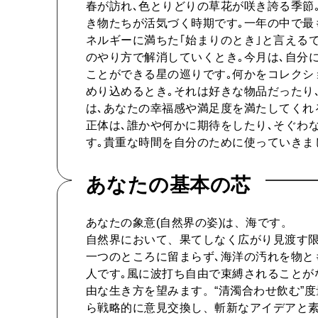
春が訪れ､色とりどりの草花が咲き誇る季節
き物たちが活気づく時期です｡一年の中で最
ネルギーに満ちた｢始まりのとき｣と言える
のやり方で解消していくとき｡今月は､自分
ことができる星の巡りです｡何かをコレクシ
めり込めるとき｡それは好きな物品だったり
は､あなたの幸福感や満足度を満たしてくれ
正体は､誰かや何かに期待をしたり､そぐわ
す｡貴重な時間を自分のために使っていきま
あなたの基本の芯
あなたの象意(自然界の姿)は、海です。
自然界において、果てしなく広がり見渡す
一つのところに留まらず､海洋の汚れを物と
人です｡風に波打ち自由で束縛されることが
由な生き方を望みます。“清濁合わせ飲む”
ら戦略的に意見交換し、斬新なアイデアと素