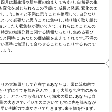
｡四月は新生活や新年度の始まりでもあり､自然界の生
も変化を感じられるこの季節は､成長と発展､変化のエ
でしょう｡色々と不満に思うことを整理して､自分なり
にとって必要だと思うことに集中し､粘り強く取り組む
ョンしたり収集欲が湧いてきて､それらにとことんの
､特定の知識分野に関する情報だったり｡集める喜び
ると同時に､あなたの価値観を支えてくれます｡不満の
ない基準に無理して合わせることだったりするもので
しょう｡
限りの大海原として存在するあなたは、常に流動的で
もせずに全てを飲み込んでしまう大胆な包容力のある
なく、どこへでも流れていく海水の様に､あなたは自
度量の大きさで､ビジネスにおいても常に先を読みなが
早い判断力で成功させて行きます｡来る物を拒まず､