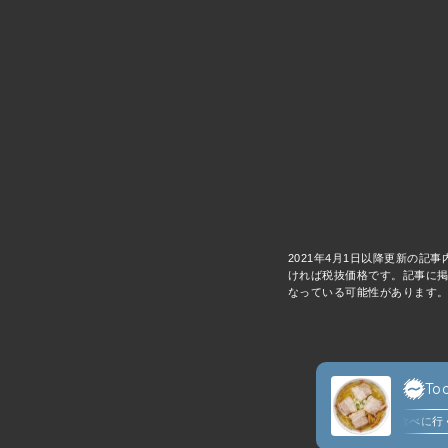
2021年4月1日以降更新の記
ければ税抜価格です。記事に掲
なっている可能性があります。
anan
BRUTUS
C
Tod
ジューシな味わいとインパクトが魅力な「円盤餃子」のお店2選
わざわざ食べに行く価