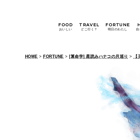
FOOD
TRAVEL
FORTUNE
おいしい
どこ行く？
明日のわたし
自
[12星座別] Weekly
Holoscope
HOME
>
FORTUNE
>
[算命学] 星読みハナコの月巡り
>
【
[12星座別] Monthly
Holoscope
#手土産
#シュークリーム
#パン
女神まり愛の
タロットメッセージ
#京都
[算命学] 星読みハナコの月巡