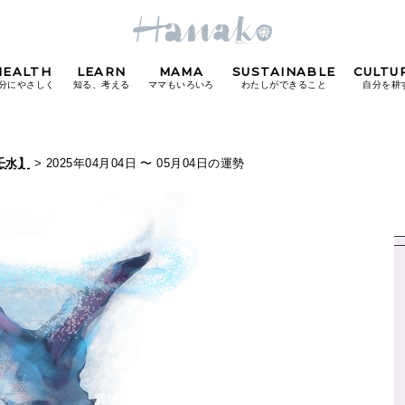
HEALTH
LEARN
MAMA
SUSTAINABLE
CULTU
分にやさしく
知る、考える
ママもいろいろ
わたしができること
自分を耕
POPULAR TAGS
壬水】
> 2025年04月04日 〜 05月04日の運勢
#カフェ
#朝ごはん
#開運
#東京駅
#銀座
#
り
FOLLOW US!