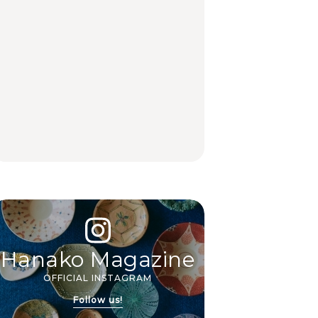
駅周辺、みなとみら
駅周辺、みなとみら
呂、歴史ある名湯、美
い、横浜中華街、和
い、横浜中華街、和
容のプロ太鼓判の湯
食、洋食ほか
食、洋食ほか
宿、こもれるリトリー
FOOD
FOOD
TRAVEL
ト宿まで
白和え×「一番搾り ホ
夏こそキウイフルーツ
【2026年最新】横浜の
ワイトビール」が相性
を。新しいおいしさに
絶品ランチ29選｜横浜
抜群。料理家・長谷川
出会う、夏の簡単食卓
駅周辺、みなとみら
あかりさん考案の晩酌
レシピ
い、横浜中華街、和
刺身レシピ。
食、洋食ほか
FOOD | PR
FOOD | PR
FOOD
Hanako Magazine
OFFICIAL INSTAGRAM
Follow us!