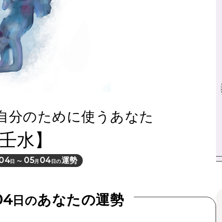
自分のために使うあなた
壬水】
04
05
04
運勢
日 〜
月
日の
04
あなたの運勢
日の