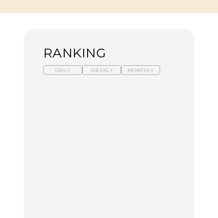
RANKING
DAILY
WEEKLY
MONTHLY
【福島】わざわざ食べに
暑いから食べたくなる。
「来たぞ、トイトレ」|
行きたいご当地グルメ23
わざわざ行きたいラーメ
弘中綾香の「純度
選｜ラーメン、餃子、そ
ン13選｜プロが選ぶベス
100%」～第141回～
ばほか
ト3、大井町の人気店、
ご当地ラーメン
FOOD
LEARN
FOOD
【東京近郊】日帰りひと
【東京近郊】日帰りひと
【あんこ】一度は食べた
り旅スポット5選｜館
り旅スポット5選｜館
い名店13選｜どら焼き・
山、前橋、日光など
山、前橋、日光など
おはぎほか
TRAVEL
TRAVEL
FOOD
【福島】わざわざ食べに