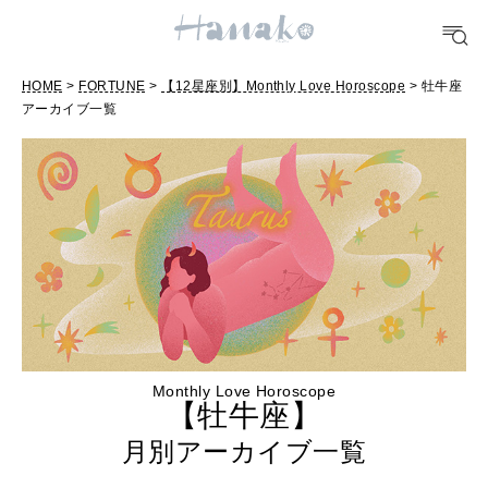
POPULAR TAGS
#手土産
#シュークリーム
#パン
#カフェ
#朝ごはん
#開運
HOME
>
FORTUNE
>
【12星座別】Monthly Love Horoscope
> 牡牛座
アーカイブ一覧
10 CATEGORIES
FOOD
おいしい
TRAVEL
どこ行く？
Monthly Love Horoscope
【牡牛座】
FORTUNE
月別アーカイブ一覧
明日のわたし