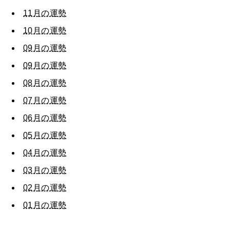
自分を耕す
11月の運勢
10月の運勢
09月の運勢
WORK&MONEY
いい人生って？
09月の運勢
08月の運勢
07月の運勢
MAGAZINE
特集
06月の運勢
05月の運勢
2026年9月号「北海道 おいしく遊ぶ、夏のご褒美旅。」
04月の運勢
2026年8月号『お茶の時間です。』
03月の運勢
MAGAZINE
MOOK
2026年7月号「鎌倉 ローカルが 教えてくれた 本当の歩き方。」
02月の運勢
01月の運勢
2026年6月号「大銀座 トレンドが生まれる 新しい一流店へ。」