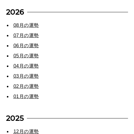
[12星座別] Weekly Holoscope
2026
HEALTH
[12星座別] Monthly Love Holoscope
自分にやさしく
08月の運勢
女神まり愛のタロットメッセージ
07月の運勢
LEARN
06月の運勢
算命学がわかる今月のあなた
知る、考える
05月の運勢
04月の運勢
MAMA
03月の運勢
ママもいろいろ
02月の運勢
01月の運勢
SUSTAINABLE
わたしができること
2025
12月の運勢
CULTURE