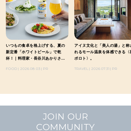
いつもの食卓を格上げする、夏の
アイヌ文化と「美人の湯」と称
新定番「ホワイトビール」で乾
れるモール温泉を体感できる〈
杯！｜料理家・長谷川あかりさん
ポロト〉。
の気取らないおもてなし。
FOOD
2026.08.03
PR
TRAVEL
2026.07.31
PR
JOIN OUR
COMMUNITY