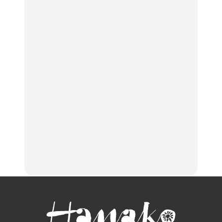
「来たぞ、トイトレ」|
「来たぞ、トイトレ」|
行きたいご当地グルメ23
弘中綾香の「純度
弘中綾香の「純度
選｜ラーメン、餃子、そ
100%」～第141回～
100%」～第141回～
ばほか
LEARN
FOOD
LEARN
住みたい街として人気エ
No.1259『北海道 おいし
No.1259『北海道 おいし
リアのおすすめスポット
く遊ぶ、夏のご褒美
く遊ぶ、夏のご褒美
｜吉祥寺、西荻窪、代々
旅。』
旅。』
木上原、下北沢ほか
FOOD
いつもの食卓を格上げす
【2026年最新】横浜の絶
行列に並んででも食べる
る、夏の新定番「ホワイ
品ランチ29選｜横浜駅周
べし！喜多方ラーメンの
トビール」で乾杯！｜料
辺、みなとみらい、横浜
名店3選
理家・長谷川あかりさん
中華街、和食、洋食ほか
の気取らないおもてな
FOOD
FOOD | PR
FOOD
し。