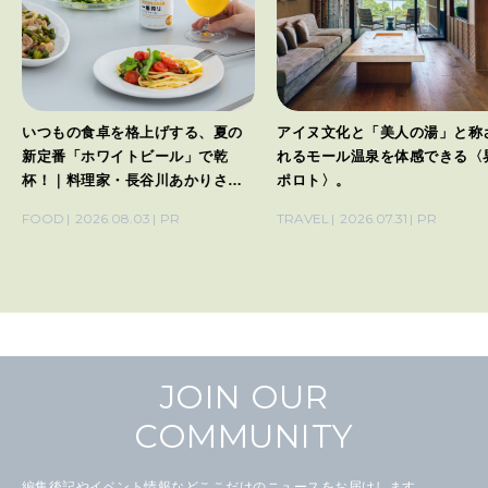
いつもの食卓を格上げする、夏の
アイヌ文化と「美人の湯」と称
新定番「ホワイトビール」で乾
れるモール温泉を体感できる〈
杯！｜料理家・長谷川あかりさん
ポロト〉。
の気取らないおもてなし。
FOOD
2026.08.03
PR
TRAVEL
2026.07.31
PR
JOIN OUR
COMMUNITY
編集後記やイベント情報などここだけのニュースをお届けします。