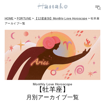
POPULAR TAGS
#手土産
#シュークリーム
#パン
#カフェ
#朝ごはん
#開運
HOME
>
FORTUNE
>
【12星座別】Monthly Love Horoscope
> 牡羊座
アーカイブ一覧
10 CATEGORIES
FOOD
おいしい
TRAVEL
どこ行く？
Monthly Love Horoscope
【牡羊座】
FORTUNE
月別アーカイブ一覧
明日のわたし