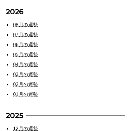
[12星座別] Weekly Holoscope
2026
HEALTH
[12星座別] Monthly Love Holoscope
自分にやさしく
08月の運勢
女神まり愛のタロットメッセージ
07月の運勢
LEARN
06月の運勢
算命学がわかる今月のあなた
知る、考える
05月の運勢
04月の運勢
MAMA
03月の運勢
ママもいろいろ
02月の運勢
01月の運勢
SUSTAINABLE
わたしができること
2025
12月の運勢