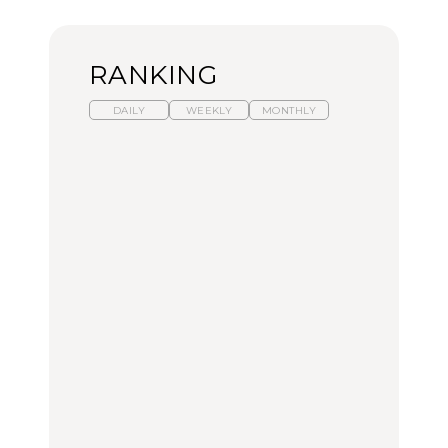
RANKING
DAILY
WEEKLY
MONTHLY
【福島】わざわざ食べに
暑いから食べたくなる。
「来たぞ、トイトレ」|
行きたいご当地グルメ23
わざわざ行きたいラーメ
弘中綾香の「純度
選｜ラーメン、餃子、そ
ン13選｜プロが選ぶベス
100%」～第141回～
ばほか
ト3、大井町の人気店、
ご当地ラーメン
FOOD
LEARN
FOOD
【東京近郊】日帰りひと
【東京近郊】日帰りひと
【あんこ】一度は食べた
り旅スポット5選｜館
り旅スポット5選｜館
い名店13選｜どら焼き・
山、前橋、日光など
山、前橋、日光など
おはぎほか
TRAVEL
TRAVEL
FOOD
【福島】わざわざ食べに
「来たぞ、トイトレ」|
「来たぞ、トイトレ」|
行きたいご当地グルメ23
弘中綾香の「純度
弘中綾香の「純度
選｜ラーメン、餃子、そ