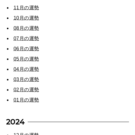
CULTURE
自分を耕す
11月の運勢
10月の運勢
08月の運勢
WORK&MONEY
いい人生って？
07月の運勢
06月の運勢
05月の運勢
MAGAZINE
特集
04月の運勢
03月の運勢
2026年9月号「北海道 おいしく遊ぶ、夏のご褒美旅。」
02月の運勢
2026年8月号『お茶の時間です。』
01月の運勢
MAGAZINE
MOOK
2026年7月号「鎌倉 ローカルが 教えてくれた 本当の歩き方。」
2024
2026年6月号「大銀座 トレンドが生まれる 新しい一流店へ。」