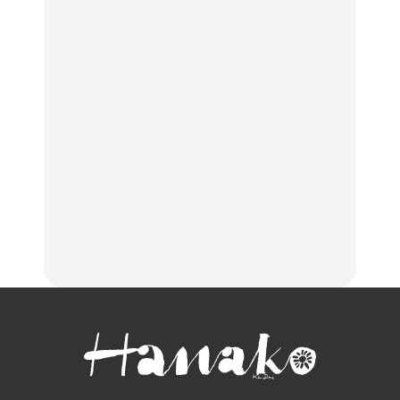
100%」～第141回～
100%」～第141回～
ばほか
LEARN
FOOD
LEARN
住みたい街として人気エ
No.1259『北海道 おいし
No.1259『北海道 おいし
リアのおすすめスポット
く遊ぶ、夏のご褒美
く遊ぶ、夏のご褒美
｜吉祥寺、西荻窪、代々
旅。』
旅。』
木上原、下北沢ほか
FOOD
いつもの食卓を格上げす
【2026年最新】横浜の絶
行列に並んででも食べる
る、夏の新定番「ホワイ
品ランチ29選｜横浜駅周
べし！喜多方ラーメンの
トビール」で乾杯！｜料
辺、みなとみらい、横浜
名店3選
理家・長谷川あかりさん
中華街、和食、洋食ほか
の気取らないおもてな
FOOD
FOOD | PR
FOOD
し。