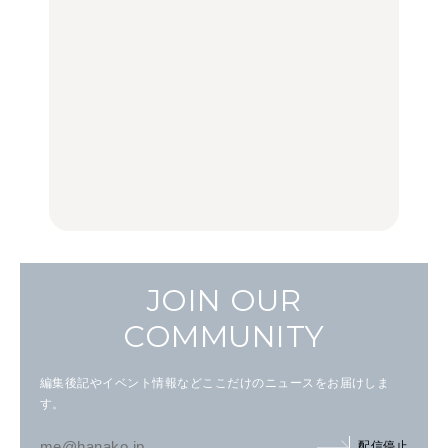
品ランチ29選｜横浜駅周
弘中綾香の「純度
く遊ぶ、夏のご褒美
辺、みなとみらい、横浜
100%」～第141回～
旅。』
中華街、和食、洋食ほか
LEARN
FOOD
中目黒からひと駅の穴
いつもの食卓を格上げす
【2026年最新】横浜の絶
場。祐天寺の魅力10選｜
る、夏の新定番「ホワイ
品ランチ29選｜横浜駅周
グルメ、ショッピング、
トビール」で乾杯！｜料
辺、みなとみらい、横浜
古着ほか
理家・長谷川あかりさん
中華街、和食、洋食ほか
の気取らないおもてな
FOOD
FOOD | PR
FOOD
し。
JOIN OUR
COMMUNITY
編集後記やイベント情報などここだけのニュースをお届けしま
す。
配信停止