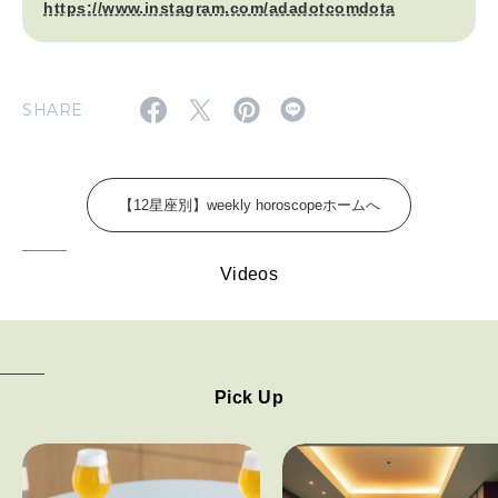
https://www.instagram.com/adadotcomdota
2026年5月号「“大好き”に出会いに。韓国」
2026年4月号「未来をつくる、学びの教科書。」
SHARE
2026年3月号「スイーツ予想図 2026」
2026年2月号「良運を掴む 新・開運術。」
【12星座別】weekly horoscopeホームへ
2026年1月号「猫がいれば、幸せ」
Videos
2025年12月号「お酒の新常識。」
Pick Up