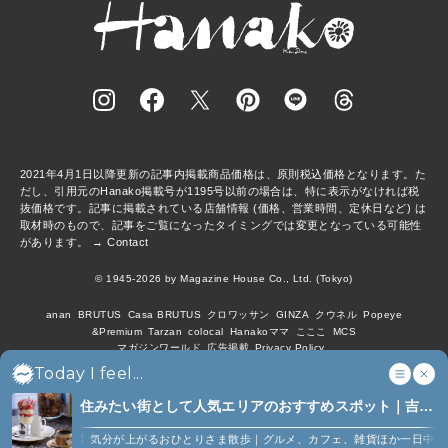
2021年4月1日以降更新の記事内掲載商品価格は、原則税込価格となります。た
だし、引用元のHanako掲載号が1195号以前の場合は、特に表示がなければ税
抜価格です。記事に掲載されている店舗情報 (価格、営業時間、定休日など) は
取材時のもので、記事をご覧になったタイミングでは変更となっている可能性
があります。 →
Contact
© 1945-2026 by Magazine House Co., Ltd. (Tokyo)
anan
BRUTUS
Casa BRUTUS
クロワッサン
GINZA
クウネル
Popeye
&Premium
Tarzan
colocal
Hanakoママ
こここ
MCS
マガジンワールド
広告掲載
Privacy Policy
Today I feel...
住みたい街として人気エリアのおすすめスポット｜吉祥
寺、西荻窪、代々木上原、下北沢ほか (6)
か
【吉祥寺】気分が上がるおひとりさま散歩｜グルメ、カフェ、雑貨ほか一日中楽しめ