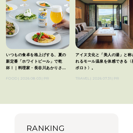
いつもの食卓を格上げする、夏の
アイヌ文化と「美人の湯」と称
新定番「ホワイトビール」で乾
れるモール温泉を体感できる〈
杯！｜料理家・長谷川あかりさん
ポロト〉。
の気取らないおもてなし。
FOOD
2026.08.03
PR
TRAVEL
2026.07.31
PR
RANKING