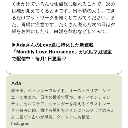
く出かけていろんな価値観に触れることで、次の
自分を耕す
目標が見えてくるときです。出不精の人も、でき
るだけフットワークを軽くしてみてください。ま
た、胃腸に注意です。たくさん遊んだ次の日は夕
WORK&MONEY
飯をお粥にしたり、白湯を飲むなどしてみて。
いい人生って？
▶︎AdaさんのLove運に特化した新連載
「Monthly Love Horoscope」が
メルマガ限定
MAGAZINE
で配信中！毎月1日更新♡
特集
2026年9月号「北海道 おいしく遊ぶ、夏のご褒美旅。」
Ada
2026年8月号『お茶の時間です。』
双子座。ジェンダーフルイド。オーストラリア・シド
ニーで生まれ、日本の横浜で育つ。ボディポジティビ
MAGAZINE
MOOK
2026年7月号「鎌倉 ローカルが 教えてくれた 本当の歩き方。」
ティ、セルフケア、ジェンダーを考えるイラストレー
ター兼占い師。西洋占星術をメインにセルフラブの考え
2026年6月号「大銀座 トレンドが生まれる 新しい一流店へ。」
方に基づく占いが得意。タロットにも精通。
Instagram ：
FOLLOW US!