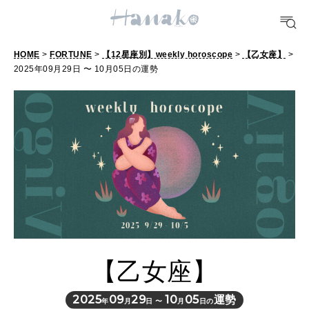
POPULAR TAGS
#手土産
#シュークリーム
#パン
#カフェ
#朝ごはん
#開運
HOME
>
FORTUNE
>
【12星座別】weekly horoscope
>
【乙女座】
>
2025年09月29日 〜 10月05日の運勢
10 CATEGORIES
FOOD
おいしい
TRAVEL
どこ行く？
【乙女座】
FORTUNE
明日のわたし
2025
09
29
10
05
運勢
年
月
日 〜
月
日の