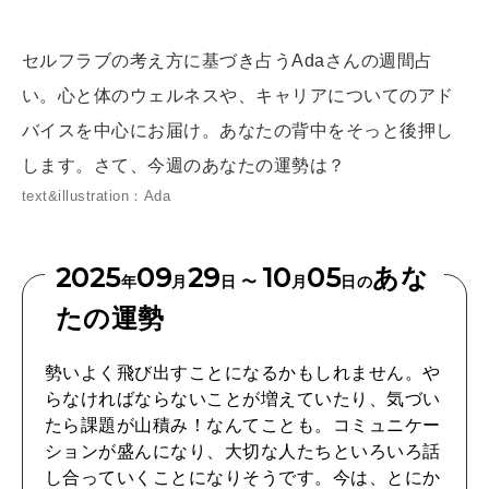
[12星座別] Weekly Holoscope
HEALTH
セルフラブの考え方に基づき占うAdaさんの週間占
[12星座別] Monthly Love Holoscope
自分にやさしく
い。心と体のウェルネスや、キャリアについてのアド
女神まり愛のタロットメッセージ
バイスを中心にお届け。あなたの背中をそっと後押し
LEARN
します。さて、今週のあなたの運勢は？
算命学がわかる今月のあなた
知る、考える
text&illustration：Ada
MAMA
2025
09
29
10
05
あな
年
月
日 〜
月
日の
ママもいろいろ
たの運勢
勢いよく飛び出すことになるかもしれません。や
SUSTAINABLE
らなければならないことが増えていたり、気づい
わたしができること
たら課題が山積み！なんてことも。コミュニケー
ションが盛んになり、大切な人たちといろいろ話
し合っていくことになりそうです。今は、とにか
CULTURE