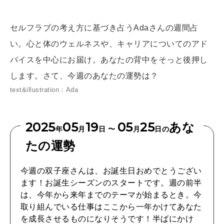
[12星座別] Weekly Holoscope
HEALTH
セルフラブの考え方に基づき占うAdaさんの週間占
[12星座別] Monthly Love Holoscope
自分にやさしく
い。心と体のウェルネスや、キャリアについてのアド
女神まり愛のタロットメッセージ
バイスを中心にお届け。あなたの背中をそっと後押し
LEARN
します。さて、今週のあなたの運勢は？
算命学がわかる今月のあなた
知る、考える
text&illustration：Ada
MAMA
2025
05
19
05
25
あな
年
月
日 〜
月
日の
ママもいろいろ
たの運勢
今週の双子座さんは、お誕生日おめでとうござい
SUSTAINABLE
わたしができること
ます！お誕生シーズンのスタートです。週の前半
は、今年から来年までのテーマが始まるとき。今
取り組んでいる仕事はここから一年かけてあなた
を成長させるものになりそうです！半ばにかけ
CULTURE