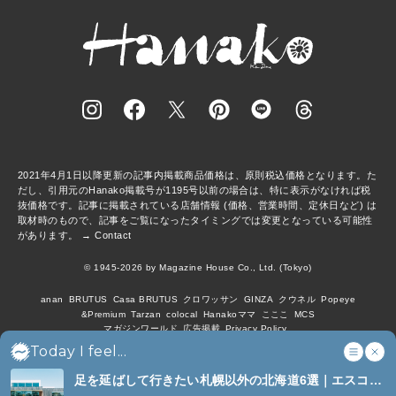
2021年4月1日以降更新の記事内掲載商品価格は、原則税込価格となります。た
だし、引用元のHanako掲載号が1195号以前の場合は、特に表示がなければ税
抜価格です。記事に掲載されている店舗情報 (価格、営業時間、定休日など) は
取材時のもので、記事をご覧になったタイミングでは変更となっている可能性
があります。 →
Contact
© 1945-2026 by Magazine House Co., Ltd. (Tokyo)
anan
BRUTUS
Casa BRUTUS
クロワッサン
GINZA
クウネル
Popeye
&Premium
Tarzan
colocal
Hanakoママ
こここ
MCS
マガジンワールド
広告掲載
Privacy Policy
Today I feel...
足を延ばして行きたい札幌以外の北海道6選｜エスコン