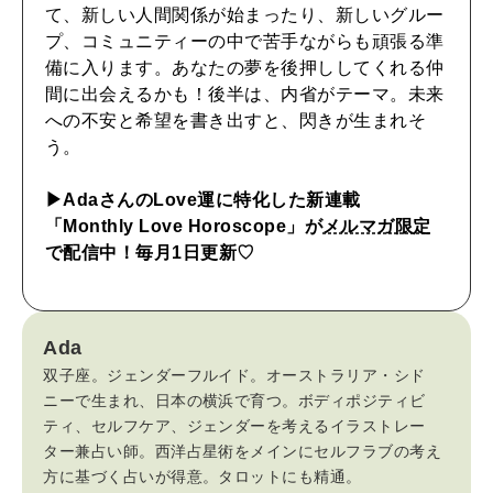
て、新しい人間関係が始まったり、新しいグルー
自分を耕す
プ、コミュニティーの中で苦手ながらも頑張る準
備に入ります。あなたの夢を後押ししてくれる仲
間に出会えるかも！後半は、内省がテーマ。未来
WORK&MONEY
への不安と希望を書き出すと、閃きが生まれそ
いい人生って？
う。
▶︎AdaさんのLove運に特化した新連載
MAGAZINE
「Monthly Love Horoscope」が
メルマガ限定
特集
で配信中！毎月1日更新♡
2026年9月号「北海道 おいしく遊ぶ、夏のご褒美旅。」
2026年8月号『お茶の時間です。』
Ada
双子座。ジェンダーフルイド。オーストラリア・シド
MAGAZINE
MOOK
2026年7月号「鎌倉 ローカルが 教えてくれた 本当の歩き方。」
ニーで生まれ、日本の横浜で育つ。ボディポジティビ
ティ、セルフケア、ジェンダーを考えるイラストレー
2026年6月号「大銀座 トレンドが生まれる 新しい一流店へ。」
ター兼占い師。西洋占星術をメインにセルフラブの考え
方に基づく占いが得意。タロットにも精通。
FOLLOW US!