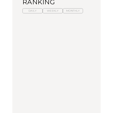
RANKING
DAILY
WEEKLY
MONTHLY
暑いから食べたくなる。
【東京近郊】日帰りひと
「来たぞ、トイトレ」|
わざわざ行きたいラーメ
り旅スポット5選｜館
弘中綾香の「純度
ン13選｜プロが選ぶベス
山、前橋、日光など
100%」～第141回～
ト3、大井町の人気店、
ご当地ラーメン
TRAVEL
LEARN
FOOD
【福島】わざわざ食べに
【東京近郊】日帰りひと
【あんこ】一度は食べた
行きたいご当地グルメ23
り旅スポット5選｜館
い名店13選｜どら焼き・
選｜ラーメン、餃子、そ
山、前橋、日光など
おはぎほか
ばほか
FOOD
TRAVEL
FOOD
中目黒からひと駅の穴
No.1259『北海道 おいし
「来たぞ、トイトレ」|
場。祐天寺の魅力10選｜
く遊ぶ、夏のご褒美
弘中綾香の「純度
グルメ、ショッピング、
旅。』
100%」～第141回～
古着ほか
FOOD
LEARN