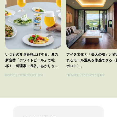
いつもの食卓を格上げする、夏の
アイヌ文化と「美人の湯」と称
新定番「ホワイトビール」で乾
れるモール温泉を体感できる〈
杯！｜料理家・長谷川あかりさん
ポロト〉。
の気取らないおもてなし。
FOOD
2026.08.03
PR
TRAVEL
2026.07.31
PR