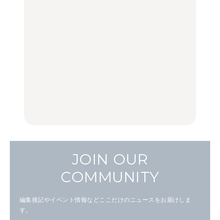
【福島】わざわざ食べに
「来たぞ、トイトレ」|
No.1259『北海道 おいし
行きたいご当地グルメ23
弘中綾香の「純度
く遊ぶ、夏のご褒美
選｜ラーメン、餃子、そ
100%」～第141回～
旅。』
ばほか
LEARN
FOOD
【2026年最新】横浜の絶
【2026年最新】横浜の絶
No.1259『北海道 おいし
品ランチ29選｜横浜駅周
品ランチ29選｜横浜駅周
く遊ぶ、夏のご褒美
辺、みなとみらい、横浜
辺、みなとみらい、横浜
旅。』
中華街、和食、洋食ほか
中華街、和食、洋食ほか
FOOD
FOOD
JOIN OUR
COMMUNITY
編集後記やイベント情報などここだけのニュースをお届けしま
す。