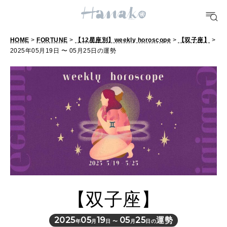
POPULAR TAGS
#手土産
#シュークリーム
#パン
#カフェ
#朝ごはん
#開運
HOME
>
FORTUNE
>
【12星座別】weekly horoscope
>
【双子座】
>
2025年05月19日 〜 05月25日の運勢
10 CATEGORIES
FOOD
おいしい
TRAVEL
どこ行く？
【双子座】
FORTUNE
明日のわたし
2025
05
19
05
25
運勢
年
月
日 〜
月
日の