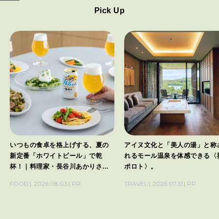
Pick Up
いつもの食卓を格上げする、夏の
アイヌ文化と「美人の湯」と称
新定番「ホワイトビール」で乾
れるモール温泉を体感できる〈
杯！｜料理家・長谷川あかりさん
ポロト〉。
の気取らないおもてなし。
FOOD
2026.08.03
PR
TRAVEL
2026.07.31
PR