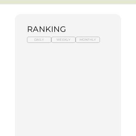
RANKING
DAILY
WEEKLY
MONTHLY
暑いから食べたくなる。
【東京近郊】日帰りひと
「来たぞ、トイトレ」|
わざわざ行きたいラーメ
り旅スポット5選｜館
弘中綾香の「純度
ン13選｜プロが選ぶベス
山、前橋、日光など
100%」～第141回～
ト3、大井町の人気店、
ご当地ラーメン
TRAVEL
LEARN
FOOD
【福島】わざわざ食べに
【東京近郊】日帰りひと
【あんこ】一度は食べた
行きたいご当地グルメ23
り旅スポット5選｜館
い名店13選｜どら焼き・
選｜ラーメン、餃子、そ
山、前橋、日光など
おはぎほか
ばほか
FOOD
TRAVEL
FOOD
中目黒からひと駅の穴
No.1259『北海道 おいし
「来たぞ、トイトレ」|
場。祐天寺の魅力10選｜