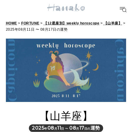
#手土産
#シュークリーム
#パン
#カフェ
#朝ごはん
#開運
HOME
>
FORTUNE
>
【12星座別】weekly horoscope
>
【山羊座】
>
2025年08月11日 〜 08月17日の運勢
10 CATEGORIES
FOOD
おいしい
TRAVEL
どこ行く？
【山羊座】
FORTUNE
明日のわたし
2025
08
11
08
17
運勢
年
月
日 〜
月
日の