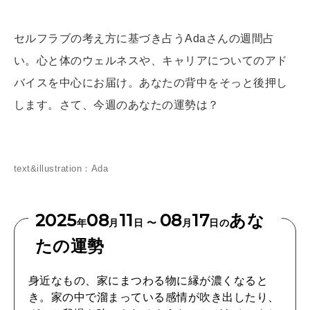
[12星座別] Weekly Holoscope
HEALTH
[12星座別] Monthly Love Holoscope
セルフラブの考え方に基づき占うAdaさんの週間占
自分にやさしく
い。心と体のウェルネスや、キャリアについてのアド
女神まり愛のタロットメッセージ
バイスを中心にお届け。あなたの背中をそっと後押し
LEARN
算命学がわかる今月のあなた
します。さて、今週のあなたの運勢は？
知る、考える
MAMA
text&illustration：Ada
ママもいろいろ
2025
08
11
08
17
あな
年
月
日 〜
月
日の
SUSTAINABLE
たの運勢
わたしができること
身近なもの、家にまつわる物に縁が濃くなると
き。家の中で溜まっている感情が吹き出したり、
CULTURE