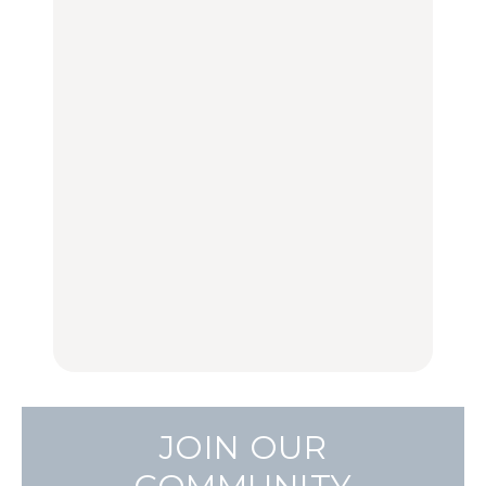
く遊ぶ、夏のご褒美
弘中綾香の「純度
グルメ、ショッピング、
旅。』
100%」～第141回～
古着ほか
FOOD
LEARN
【福島】わざわざ食べに
「来たぞ、トイトレ」|
No.1259『北海道 おいし
行きたいご当地グルメ23
弘中綾香の「純度
く遊ぶ、夏のご褒美
選｜ラーメン、餃子、そ
100%」～第141回～
旅。』
ばほか
LEARN
FOOD
【2026年最新】横浜の絶
【2026年最新】横浜の絶
No.1259『北海道 おいし
品ランチ29選｜横浜駅周
品ランチ29選｜横浜駅周
く遊ぶ、夏のご褒美
辺、みなとみらい、横浜
辺、みなとみらい、横浜
旅。』
中華街、和食、洋食ほか
中華街、和食、洋食ほか
FOOD
FOOD
JOIN OUR