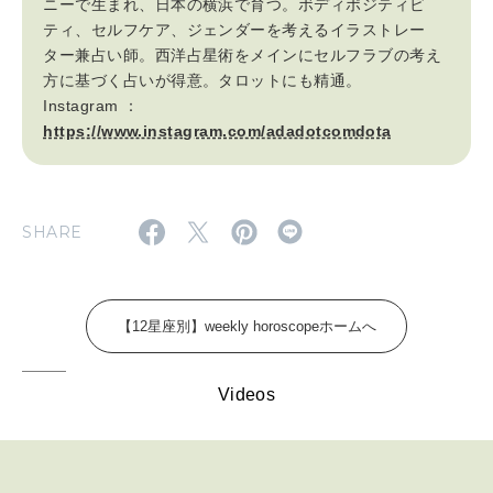
2026年5月号「“大好き”に出会いに。韓国」
ニーで生まれ、日本の横浜で育つ。ボディポジティビ
ティ、セルフケア、ジェンダーを考えるイラストレー
ター兼占い師。西洋占星術をメインにセルフラブの考え
2026年4月号「未来をつくる、学びの教科書。」
方に基づく占いが得意。タロットにも精通。
Instagram ：
2026年3月号「スイーツ予想図 2026」
https://www.instagram.com/adadotcomdota
2026年2月号「良運を掴む 新・開運術。」
2026年1月号「猫がいれば、幸せ」
SHARE
2025年12月号「お酒の新常識。」
【12星座別】weekly horoscopeホームへ
Videos