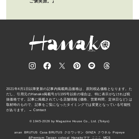
ご褒美旅。』
2021年4月1日以降更新の記事内掲載商品価格は、原則税込価格となります。た
だし、引用元のHanako掲載号が1195号以前の場合は、特に表示がなければ税
抜価格です。記事に掲載されている店舗情報 (価格、営業時間、定休日など) は
取材時のもので、記事をご覧になったタイミングでは変更となっている可能性
があります。 →
Contact
© 1945-2026 by Magazine House Co., Ltd. (Tokyo)
anan
BRUTUS
Casa BRUTUS
クロワッサン
GINZA
クウネル
Popeye
&Premium
Tarzan
colocal
Hanakoママ
こここ
MCS