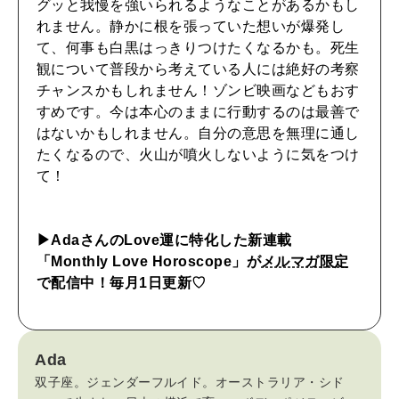
グッと我慢を強いられるようなことがあるかもし
自分を耕す
れません。静かに根を張っていた想いが爆発し
て、何事も白黒はっきりつけたくなるかも。死生
観について普段から考えている人には絶好の考察
WORK&MONEY
チャンスかもしれません！ゾンビ映画などもおす
いい人生って？
すめです。今は本心のままに行動するのは最善で
はないかもしれません。自分の意思を無理に通し
たくなるので、火山が噴火しないように気をつけ
MAGAZINE
て！
特集
2026年9月号「北海道 おいしく遊ぶ、夏のご褒美旅。」
▶︎AdaさんのLove運に特化した新連載
「Monthly Love Horoscope」が
メルマガ限定
2026年8月号『お茶の時間です。』
で配信中！毎月1日更新♡
MAGAZINE
MOOK
2026年7月号「鎌倉 ローカルが 教えてくれた 本当の歩き方。」
Ada
2026年6月号「大銀座 トレンドが生まれる 新しい一流店へ。」
双子座。ジェンダーフルイド。オーストラリア・シド
FOLLOW US!