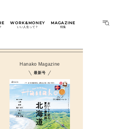
RE
WORK&MONEY
MAGAZINE
MAGAZINE
MOOK
す
いい人生って？
特集
2026年9月号「北海道 おいし
く遊ぶ、夏のご褒美旅。」
2026年8月号『お茶の時間で
す。』
Hanako Magazine
日本橋
#中目黒
#吉祥寺
#横浜
2026年7月号「鎌倉 ローカル
最新号
が 教えてくれた 本当の歩き
方。」
2026年6月号「大銀座 トレン
ドが生まれる 新しい一流店
へ。」
2026年5月号「“大好き”に出
会いに。韓国」
2026年4月号「未来をつくる、