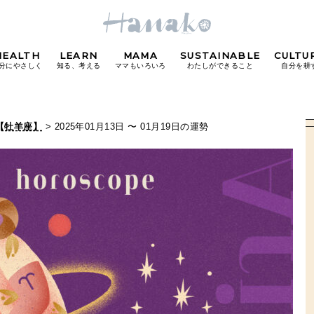
HEALTH
LEARN
MAMA
SUSTAINABLE
CULTU
分にやさしく
知る、考える
ママもいろいろ
わたしができること
自分を耕
POPULAR TAGS
【牡羊座】
> 2025年01月13日 〜 01月19日の運勢
#カフェ
#朝ごはん
#開運
#東京駅
#銀座
#
り
FOLLOW US!