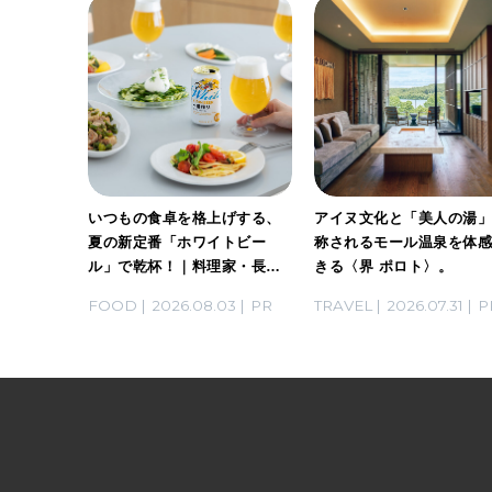
ホワイト
いつもの食卓を格上げする、
アイヌ文化と「美人の湯
。料理
夏の新定番「ホワイトビー
称されるモール温泉を体
ん考案の
ル」で乾杯！｜料理家・長谷
きる〈界 ポロト〉。
川あかりさんの気取らないお
03
PR
FOOD
2026.08.03
PR
TRAVEL
2026.07.31
P
もてなし。