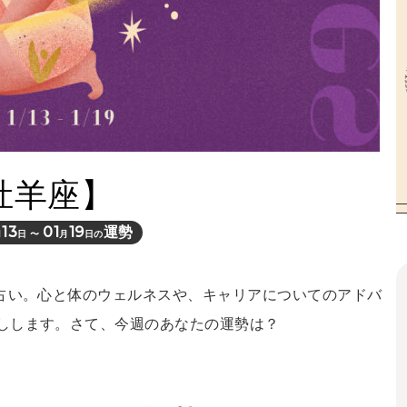
牡羊座】
13
01
19
運勢
月
日 〜
月
日の
間占い。心と体のウェルネスや、キャリアについてのアドバ
しします。さて、今週のあなたの運勢は？