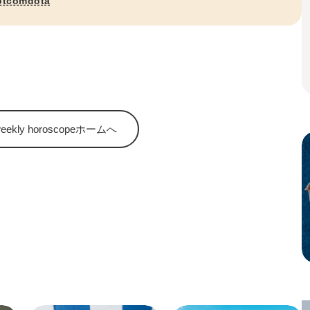
otcomdota
kly horoscopeホームへ