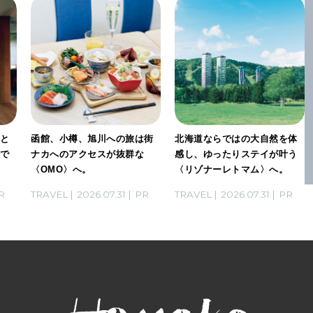
」と
函館、小樽、旭川への旅は街
北海道ならではの大自然を体
感で
ナカへのアクセスが抜群な
感し、ゆったりステイが叶う
〈OMO〉へ。
〈リゾナーレトマム〉へ。
R
TRAVEL
2026.07.31
PR
TRAVEL
2026.07.31
PR