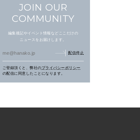
JOIN OUR
COMMUNITY
編集後記やイベント情報などここだけの
ニュースをお届けします。
配信停止
まだ見ぬ夏景色に会いにニセ
文筆家・甲斐みのりさんが行
アイ
ご登録頂くと、弊社の
プライバシーポリシー
コへ。
く花咲線の旅。
畔の
の配信に同意したことになります。
TRAVEL
2026.07.30
PR
TRAVEL
2026.07.30
PR
LE