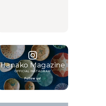
【2026年最新】横浜の
【2026年最新】横浜の
No.1259『北海道 おい
絶品ランチ29選｜横浜
絶品ランチ29選｜横浜
しく遊ぶ、夏のご褒美
駅周辺、みなとみら
駅周辺、みなとみら
旅。』
い、横浜中華街、和
い、横浜中華街、和
食、洋食ほか
食、洋食ほか
FOOD
FOOD
Hanako Magazine
OFFICIAL INSTAGRAM
Follow us!