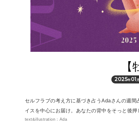
【
2025
01
年
セルフラブの考え方に基づき占うAdaさんの週
イスを中心にお届け。あなたの背中をそっと後押
text&illustration：Ada