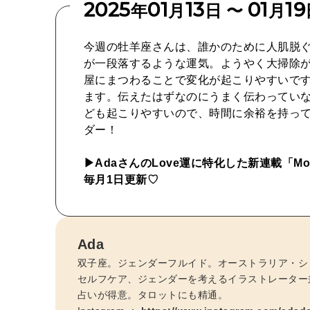
2025
01
13
01
19
年
月
日 〜
月
今週の牡羊座さんは、誰かのために人肌脱
が一段落するような運気。ようやく大掃除
屋にまつわることで変化が起こりやすいで
ます。伝えたはずなのにうまく伝わってい
ども起こりやすいので、時間に余裕を持っ
ダー！
▶︎AdaさんのLove運に特化した新連載「Month
毎月1日更新♡
Ada
双子座。ジェンダーフルイド。オーストラリア・シ
セルフケア、ジェンダーを考えるイラストレーター
占いが得意。タロットにも精通。