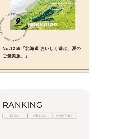
学びの教科書。」
2026年3月号「スイーツ予想図
2026」
2026年2月号「良運を掴む
新・開運術。」
No.1259『北海道 おいしく遊ぶ、夏の
2026年1月号「猫がいれば、幸
せ」
ご褒美旅。』
2025年12月号「お酒の新常
識。」
RANKING
DAILY
WEEKLY
MONTHLY
暑いから食べたくな
【東京近郊】日帰りひ
「来たぞ、トイトレ」|