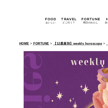
FOOD
TRAVEL
FORTUNE
おいしい
どこ行く？
明日のわたし
自
[12星座別] Weekly
Holoscope
HOME
>
FORTUNE
>
【12星座別】weekly horoscope
>
[12星座別] Monthly
Holoscope
#手土産
#シュークリーム
#パン
女神まり愛の
タロットメッセージ
#京都
[算命学] 星読みハナコの月巡