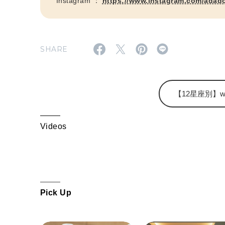
Instagram ：
https://www.instagram.com/adad
SHARE
【12星座別】wee
Videos
Pick Up