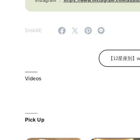
Instagram ：
https://www.instagram.com/adad
SHARE
【12星座別】wee
Videos
Pick Up