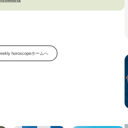
otcomdota
kly horoscopeホームへ