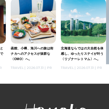
」と
函館、小樽、旭川への旅は街
北海道ならではの大自然を体
感で
ナカへのアクセスが抜群な
感し、ゆったりステイが叶う
〈OMO〉へ。
〈リゾナーレトマム〉へ。
R
TRAVEL
2026.07.31
PR
TRAVEL
2026.07.31
PR