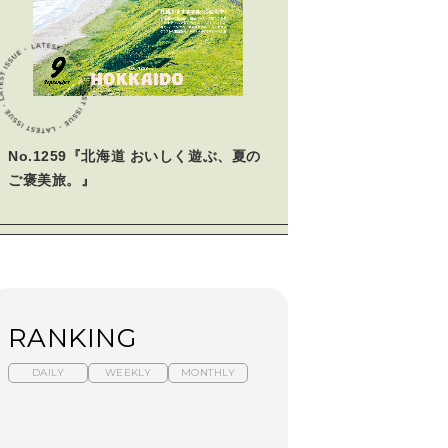
学びの教科書。」
2026年3月号「スイーツ予想図
2026」
2026年2月号「良運を掴む
新・開運術。」
No.1259『北海道 おいしく遊ぶ、夏の
2026年1月号「猫がいれば、幸
せ」
ご褒美旅。』
2025年12月号「お酒の新常
識。」
RANKING
DAILY
WEEKLY
MONTHLY
暑いから食べたくな
【東京近郊】日帰りひ
「来たぞ、トイトレ」|