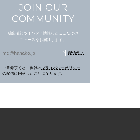
JOIN OUR
COMMUNITY
編集後記やイベント情報などここだけの
ニュースをお届けします。
配信停止
まだ見ぬ夏景色に会いにニセ
文筆家・甲斐みのりさんが行
アイ
ご登録頂くと、弊社の
プライバシーポリシー
コへ。
く花咲線の旅。
畔の
の配信に同意したことになります。
TRAVEL
2026.07.30
PR
TRAVEL
2026.07.30
PR
LE