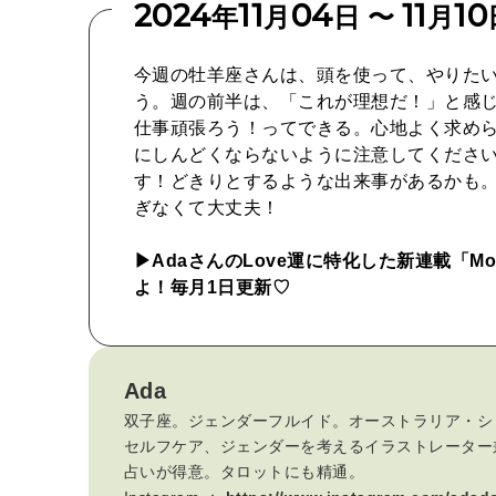
2024
11
04
11
10
年
月
日 〜
月
今週の牡羊座さんは、頭を使って、やりた
う。週の前半は、「これが理想だ！」と感
仕事頑張ろう！ってできる。心地よく求め
にしんどくならないように注意してくださ
す！どきりとするような出来事があるかも
ぎなくて大丈夫！
▶︎AdaさんのLove運に特化した新連載「Month
よ！毎月1日更新♡
Ada
双子座。ジェンダーフルイド。オーストラリア・シ
セルフケア、ジェンダーを考えるイラストレーター
占いが得意。タロットにも精通。