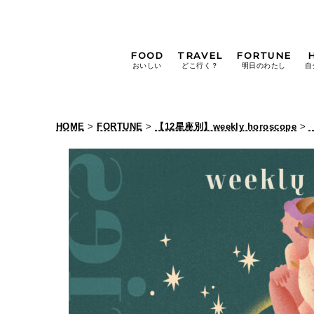
FOOD
TRAVEL
FORTUNE
おいしい
どこ行く？
明日のわたし
自
[12星座別] Weekly
Holoscope
HOME
>
FORTUNE
>
【12星座別】weekly horoscope
>
[12星座別] Monthly
Holoscope
#手土産
#シュークリーム
#パン
女神まり愛の
タロットメッセージ
#京都
[算命学] 星読みハナコの月巡