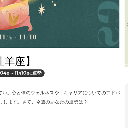
牡羊座】
04
11
10
運勢
日 〜
月
日の
間占い。心と体のウェルネスや、キャリアについてのアドバ
しします。さて、今週のあなたの運勢は？