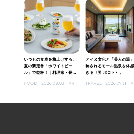
ホワイト
いつもの食卓を格上げする、
アイヌ文化と「美人の湯
。料理
夏の新定番「ホワイトビー
称されるモール温泉を体
ん考案の
ル」で乾杯！｜料理家・長谷
きる〈界 ポロト〉。
川あかりさんの気取らないお
03
PR
FOOD
2026.08.03
PR
TRAVEL
2026.07.31
P
もてなし。