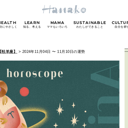
HEALTH
LEARN
MAMA
SUSTAINABLE
CULTU
分にやさしく
知る、考える
ママもいろいろ
わたしができること
自分を耕
POPULAR TAGS
【牡羊座】
> 2024年11月04日 〜 11月10日の運勢
#カフェ
#朝ごはん
#開運
#東京駅
#銀座
#
り
FOLLOW US!