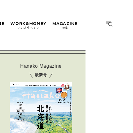
RE
WORK&MONEY
MAGAZINE
MAGAZINE
MOOK
す
いい人生って？
特集
2026年9月号「北海道 おいし
く遊ぶ、夏のご褒美旅。」
2026年8月号『お茶の時間で
す。』
Hanako Magazine
日本橋
#中目黒
#吉祥寺
#横浜
2026年7月号「鎌倉 ローカル
最新号
が 教えてくれた 本当の歩き
方。」
2026年6月号「大銀座 トレン
ドが生まれる 新しい一流店
へ。」
2026年5月号「“大好き”に出
会いに。韓国」
2026年4月号「未来をつくる、