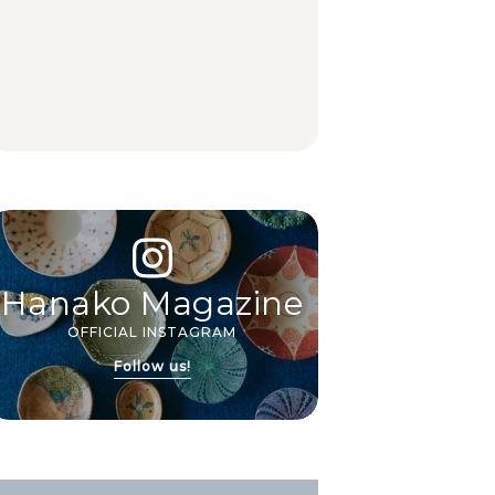
中目黒からひと駅の穴
いつもの食卓を格上げ
【2026年最新】横浜の
場。祐天寺の魅力10選
する、夏の新定番「ホ
絶品ランチ29選｜横浜
｜グルメ、ショッピン
ワイトビール」で乾
駅周辺、みなとみら
グ、古着ほか
杯！｜料理家・長谷川
い、横浜中華街、和
あかりさんの気取らな
食、洋食ほか
FOOD
FOOD | PR
FOOD
いおもてなし。
Hanako Magazine
OFFICIAL INSTAGRAM
Follow us!