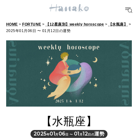
POPULAR TAGS
#手土産
#シュークリーム
#パン
#カフェ
#朝ごはん
#開運
HOME
>
FORTUNE
>
【12星座別】weekly horoscope
>
【水瓶座】
>
2025年01月06日 〜 01月12日の運勢
10 CATEGORIES
FOOD
おいしい
TRAVEL
どこ行く？
【水瓶座】
FORTUNE
明日のわたし
2025
01
06
01
12
運勢
年
月
日 〜
月
日の