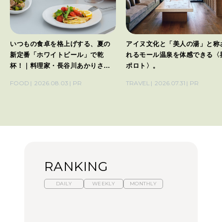
いつもの食卓を格上げする、夏の
アイヌ文化と「美人の湯」と称
新定番「ホワイトビール」で乾
れるモール温泉を体感できる〈
杯！｜料理家・長谷川あかりさん
ポロト〉。
の気取らないおもてなし。
FOOD
2026.08.03
PR
TRAVEL
2026.07.31
PR
RANKING
DAILY
WEEKLY
MONTHLY
【福島】わざわざ食べに
暑いから食べたくなる。
「来たぞ、トイトレ」|