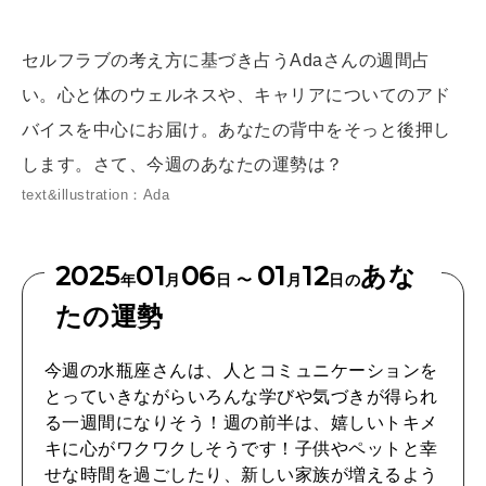
[12星座別] Weekly Holoscope
HEALTH
セルフラブの考え方に基づき占うAdaさんの週間占
[12星座別] Monthly Love Holoscope
自分にやさしく
い。心と体のウェルネスや、キャリアについてのアド
女神まり愛のタロットメッセージ
バイスを中心にお届け。あなたの背中をそっと後押し
LEARN
します。さて、今週のあなたの運勢は？
算命学がわかる今月のあなた
知る、考える
text&illustration：Ada
2025
01
06
01
12
あな
MAMA
年
月
日 〜
月
日の
ママもいろいろ
たの運勢
今週の水瓶座さんは、人とコミュニケーションを
SUSTAINABLE
とっていきながらいろんな学びや気づきが得られ
わたしができること
る一週間になりそう！週の前半は、嬉しいトキメ
キに心がワクワクしそうです！子供やペットと幸
せな時間を過ごしたり、新しい家族が増えるよう