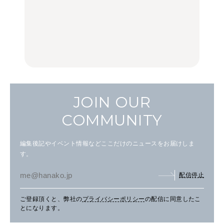
いつもの食卓を格上げす
【2026年最新】横浜の絶
行列に並んででも食べる
る、夏の新定番「ホワイ
品ランチ29選｜横浜駅周
べし！喜多方ラーメンの
トビール」で乾杯！｜料
辺、みなとみらい、横浜
名店3選
理家・長谷川あかりさん
中華街、和食、洋食ほか
の気取らないおもてな
FOOD
FOOD | PR
FOOD
し。
JOIN OUR
COMMUNITY
編集後記やイベント情報などここだけのニュースをお届けしま
す。
配信停止
ご登録頂くと、弊社の
プライバシーポリシー
の配信に同意したこ
とになります。