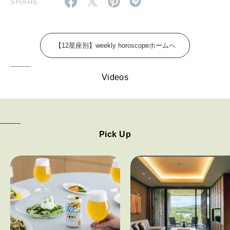
SHARE
FOLLOW US!
2026年5月号「“大好き”に出会いに。韓国」
2026年4月号「未来をつくる、学びの教科書。」
【12星座別】weekly horoscopeホームへ
2026年3月号「スイーツ予想図 2026」
Videos
2026年2月号「良運を掴む 新・開運術。」
2026年1月号「猫がいれば、幸せ」
2025年12月号「お酒の新常識。」
Pick Up