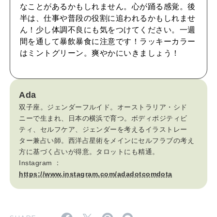
CULTURE
なことがあるかもしれません。心が踊る感覚。後
自分を耕す
半は、仕事や普段の役割に追われるかもしれませ
ん！少し体調不良にも気をつけてください。一週
間を通して暴飲暴食に注意です！ラッキーカラー
WORK&MONEY
はミントグリーン。爽やかにいきましょう！
いい人生って？
Ada
MAGAZINE
双子座。ジェンダーフルイド。オーストラリア・シド
特集
ニーで生まれ、日本の横浜で育つ。ボディポジティビ
ティ、セルフケア、ジェンダーを考えるイラストレー
2026年9月号「北海道 おいしく遊ぶ、夏のご褒美旅。」
ター兼占い師。西洋占星術をメインにセルフラブの考え
方に基づく占いが得意。タロットにも精通。
2026年8月号『お茶の時間です。』
Instagram ：
https://www.instagram.com/adadotcomdota
MAGAZINE
MOOK
2026年7月号「鎌倉 ローカルが 教えてくれた 本当の歩き方。」
2026年6月号「大銀座 トレンドが生まれる 新しい一流店へ。」