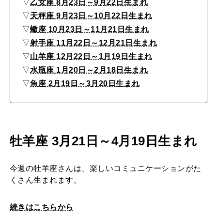
4
▽
乙女座 8月23日～9月22日生まれ
▽
天秤座 9月23日～10月22日生まれ
日
MAGAZINE
▽
蠍座 10月23日～11月21日生まれ
〜
特集
▽
射手座 11月22日～12月21日生まれ
8
2026年9月号「北海道 おいしく遊ぶ、夏のご褒美旅。」
▽
山羊座 12月22日～1月19日生まれ
月
▽
水瓶座 1月20日～2月18日生まれ
2026年8月号『お茶の時間です。』
1
▽
魚座 2月19日～3月20日生まれ
0
MAGAZINE
MOOK
2026年7月号「鎌倉 ローカルが 教えてくれた 本当の歩き方。」
日
2026年6月号「大銀座 トレンドが生まれる 新しい一流店へ。」
牡羊座 3月21日～4月19日生まれ
FOLLOW US!
2026年5月号「“大好き”に出会いに。韓国」
今週の牡羊座さんは、楽しいコミュニケーションがた
2026年4月号「未来をつくる、学びの教科書。」
くさん生まれます。
2026年3月号「スイーツ予想図 2026」
続きはこちらから