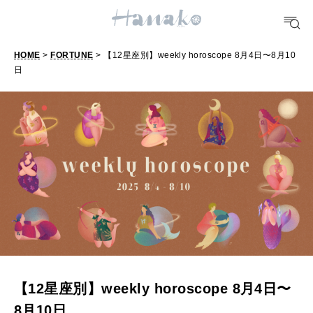
FOOD
おいしい
HOME
>
FORTUNE
> 【12星座別】weekly horoscope 8月4日〜8月10
日
【
1
TRAVEL
どこ行く？
2
星
座
FORTUNE
明日のわたし
別
】
[12星座別] Weekly Holoscope
w
HEALTH
[12星座別] Monthly Love Holoscope
自分にやさしく
e
e
女神まり愛のタロットメッセージ
【12星座別】weekly horoscope 8月4日〜
k
8月10日
LEARN