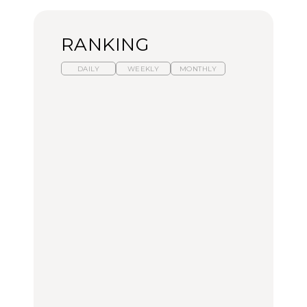
RANKING
DAILY
WEEKLY
MONTHLY
暑いから食べたくなる。
【東京近郊】日帰りひと
「来たぞ、トイトレ」|
わざわざ行きたいラーメ
り旅スポット5選｜館
弘中綾香の「純度
ン13選｜プロが選ぶベス
山、前橋、日光など
100%」～第141回～
ト3、大井町の人気店、
ご当地ラーメン
TRAVEL
LEARN
FOOD
【福島】わざわざ食べに
【東京近郊】日帰りひと
【あんこ】一度は食べた
行きたいご当地グルメ23
り旅スポット5選｜館
い名店13選｜どら焼き・
選｜ラーメン、餃子、そ
山、前橋、日光など
おはぎほか
ばほか
FOOD
TRAVEL
FOOD
中目黒からひと駅の穴
No.1259『北海道 おいし
「来たぞ、トイトレ」|
場。祐天寺の魅力10選｜
く遊ぶ、夏のご褒美
弘中綾香の「純度
グルメ、ショッピング、
旅。』
100%」～第141回～