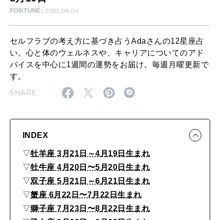
算命学がわかる今月のあなた
知る、考える
l
FORTUNE
2025.08.04
y
セルフラブの考え方に基づき占うAdaさんの12星座占
h
MAMA
い。心と体のウェルネスや、キャリアについてのアド
ママもいろいろ
o
バイスを中心に1週間の運勢をお届け。毎週月曜更新で
r
す。
o
SHARE
SUSTAINABLE
わたしができること
s
c
INDEX
o
CULTURE
▽
牡羊座 3月21日～4月19日生まれ
自分を耕す
p
▽
牡牛座 4月20日〜5月20日生まれ
e
▽
双子座 5月21日～6月21日生まれ
8
WORK&MONEY
▽
蟹座 6月22日〜7月22日生まれ
いい人生って？
月
▽
獅子座 7月23日〜8月22日生まれ